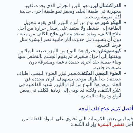
الفراكشنال ليزر
: هو الليزر الجزئي الذي يحدث ثقوبا
مجهرية في طبقة الجلد، ويحفز نمو طبقة أخرى جديدة
أكثر نعومة وصحية.
البيكو شور
:هو نوع من أنواع الليزر الذي يقوم بتحويل
الطاقة إلى ضغط، ولا يعتمد على إصدار حرارة من أجل
علاج الكلف، ويفيد استخدامه في علاج الكلف من منبعة
دون أن يتسبب في حدوث أثار جانبية تضر البشرة مثل
فرط التصبغ.
كيو سويتش
: يخترق هذا النوع من الليزر صبغة الميلانين
ويفتتها إلى أجزاء صغيرة، ثم يقوم الجسم بالتخلص منها
وبناء طبقة جلد أخرى جديدة ناعمة ومشرقة دون
تصبغات جلدية.
الضوء النبضي المكثف
:يصدر ليزر الضوء النبضي أطياف
عديدة ذات أطوال موجية تستهدف ألوان محددة في
الجلد، ويعد هذا النوع من أنواع الليزر شديد الفاعلية في
علاج الكلف، ولكنه قد يؤدي إلى زيادة الكلف في بعض
أنواع ودرجات البشرة.
أفضل كريم علاج كلف الوجه
فيما يلي بعض الكريمات التي تحتوي على المواد الفعالة من
أجل
تقشير البشرة
وإزالة الكلف: