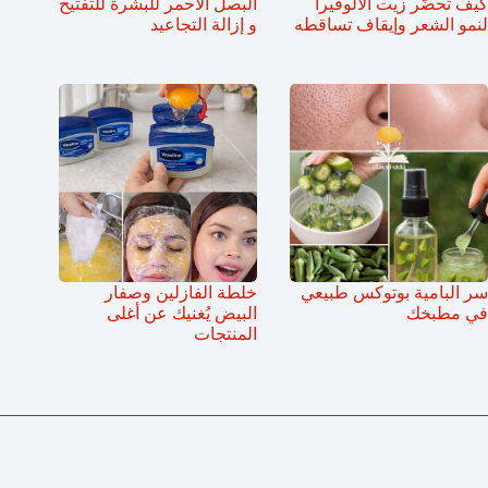
كيف تحضّر زيت الألوفيرا
البصل الاحمر للبشرة للتفتيح
لنمو الشعر وإيقاف تساقطه
و إزالة التجاعيد
سر البامية بوتوكس طبيعي
خلطة الفازلين وصفار
في مطبخك
البيض يُغنيك عن أغلى
المنتجات