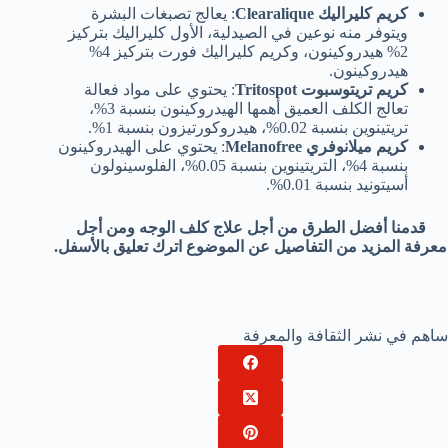
كريم كليراليك
Clearalique
: يعالج تصبغات البشرة
ويتوفر منه نوعين في الصيدلية، الأول كليراليك بتركيز
2% هيدروكينون، وكريم كليراليك فورت بتركيز 4%
هيدروكينون.
كريم تريتوسبوت
Tritospot
: يحتوي على مواد فعالة
تعالج الكلف العميق أهمها الهيدروكينون بنسبة 3%،
تريتينوين بنسبة 0.02%، هيدروكورتيزون بنسبة 1%.
كريم ميلانوفري
Melanofree
: يحتوي على الهيدروكينون
بنسبة 4%، التريتينوين بنسبة 0.05%، الفلوسينولون
أسيتونيد بنسبة 0.01%.
قدمنا أفضل الطرق من أجل علاج كلف الوجه ومن أجل
معرفة المزيد من التفاصيل عن الموضوع اترك تعليق بالأسفل.
ساهم في نشر الثقافة والمعرفة