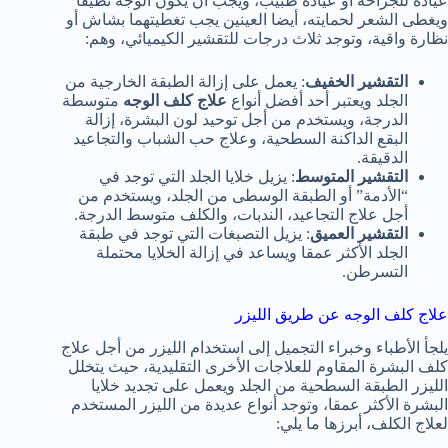
عيادة للجراحة أو عيادة طبيب، ويجب أن يكون الوجه نظيفا
ويغطى الشعر لحمايته، أيضا العينين يجب تغطيتهما بشاش أو
نظارة واقية، وتوجد ثلاث درجات للتقشير الكيميائي، وهم:
التقشير الخفيف
: يعمل على إزالة الطبقة الخارجية من
الجلد ويعتبر أحد أفضل أنواع
علاج كلف الوجه
متوسطة
الدرجة، ويستخدم من أجل توحيد لون البشرة، إزالة
البقع الداكنة السطحية، وعلاج حب الشباب والتجاعيد
الدقيقة.
التقشير المتوسط
: يزيل خلايا الجلد التي توجد في
“الأدمة” أو الطبقة الوسطى من الجلد، ويستخدم من
أجل علاج التجاعيد، الندبات، والكلف متوسط الدرجة.
التقشير العميق
: يزيل التصبغات التي توجد في طبقة
الجلد الأكثر عمقا ويساعد في إزالة الخلايا محتملة
التسرطن.
علاج كلف الوجه عن طريق الليزر
يلجأ الأطباء وخبراء التجميل إلى استخدام الليزر من أجل علاج
كلف البشرة المقاوم للعلاجات الأخرى التقليدية، حيث يتخلل
الليزر الطبقة السطحية من الجلد ويعمل على تجديد خلايا
البشرة الأكثر عمقا، وتوجد أنواع عديدة من الليزر المستخدم
لعلاج الكلف، أبرزها ما يلي: