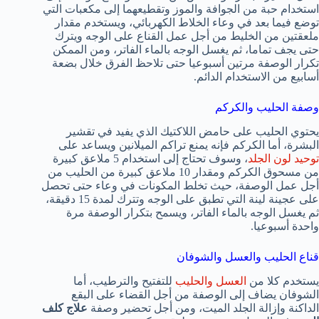
استخدام حبة من الجوافة والموز وتقطيعهما إلى مكعبات التي
توضع فيما بعد في وعاء الخلاط الكهربائي، ويستخدم مقدار
ملعقتين من الخليط من أجل عمل القناع على الوجه ويترك
حتى يجف تماما، ثم يغسل الوجه بالماء الفاتر، ومن الممكن
تكرار الوصفة مرتين أسبوعيا حتى تلاحظ الفرق خلال بضعة
أسابيع من الاستخدام الدائم.
وصفة الحليب والكركم
يحتوي الحليب على حامض اللاكتيك الذي يفيد في تقشير
البشرة، أما الكركم فإنه يمنع تراكم الميلانين ويساعد على
توحيد لون الجلد
، وسوف تحتاج إلى استخدام 5 ملاعق كبيرة
من مسحوق الكركم ومقدار 10 ملاعق كبيرة من الحليب من
أجل عمل الوصفة، حيث تخلط المكونات في وعاء حتى تحصل
على عجينة لينة التي تطبق على الوجه وتترك لمدة 15 دقيقة،
ثم يغسل الوجه بالماء الفاتر، ويسمح بتكرار الوصفة مرة
واحدة أسبوعيا.
قناع الحليب والعسل والشوفان
يستخدم كلا من
العسل والحليب
للتفتيح والترطيب، أما
الشوفان يضاف إلى الوصفة من أجل القضاء على البقع
الداكنة وإزالة الجلد الميت، ومن أجل تحضير وصفة
علاج كلف