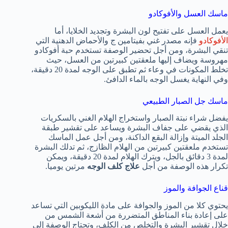
ماسك العسل والأفوكادو
يعمل العسل على تفتيح لون البشرة وتجديد الخلايا، أما
الأفوكادو
فإنه مصدر غني بفيتامين ج والأحماض الدهنية التي
تنقي البشرة، ومن أجل تحضير الوصفة تستخدم حبة أفوكادو
مهروسة ويضاف إليها ملعقتين كبيرتين من العسل، حيث
تخلط المكونات في وعاء ثم تطبق على الوجه لمدة 20 دقيقة،
وفي النهاية يغسل الوجه بالماء الدافئ.
ماسك جل الصبار الطبيعي
يفضل شراء نبتة الصبار واستخراج الهلام الغني بالسكريات
الذي يقضي على جفاف البشرة ويساعد على تقشير طبقة
الجلد الميتة وإزالة البقع الداكنة، ومن أجل عمل الماسك
تستخدم ملعقتين كبيرتين من الهلام الظازج، ثم تدلك البشرة
لمدة 3 دقائق بالجل، ويترك الهلام لمدة 20 دقيقة، ويمكن
تكرار هذه الوصفة من أجل
علاج كلف الوجه
مرتين يوميا.
قناع الجوافة والموز
يحتوي كلا من الموز والجوافة على مادة الليكوبين التي تساعد
على إعادة بناء المناطق المتضررة من أشعة الشمس من
خلال تقشير البشرة والتخلص من الكلف، وتحتاج الوصفة إلى