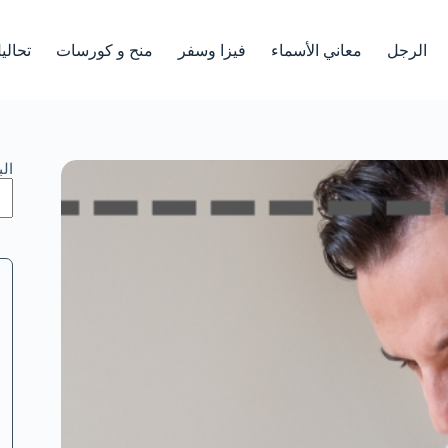
الرجل
معاني الأسماء
فيزا وسفر
منح و كورسات
تحالي
ال