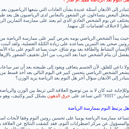
تتبادر إلى الأذهان أسئلة عديدة بشأن العادات التي يتبعها الرياضيون بع
يجعل البعض يتساءلون عن الشعور بالنعاس لدى الرياضيون هل يعد طبيعي
يختلف عن يوم الشخص العادي الذي لم يعتد على ممارسة التمارين الري
نظرا لاختلاف اهتمامات كل منهما.
حيث يبدأ الشخص الرياضي يومه بحرص كبير على ممارسة الرياضة من أج
روتين صحي بعد التمرين يساعده على زيادة الكتلة العضلية، ولقد أثبتت 
الإنسان النشاط والطاقة بعد يوم شاق، حيث يساعد النوم على بناء الأنس
يفضل أن ينام الشخص جيدا بعد التدريب من أجل تخفيف الشعور بالإرها
يشعر الشخص الرياضي بتحسن كبير في اليوم التالي بعد أخذ قسط من ال
يتبادر إلى الأذهان سؤال آخر هل النوم بعد الرياضة يزيد الوزن؟
وللإجابة عنه كان لا بد من توضيح العلاقة التي تربط بين الوزن والريا
تمارين “HIIT” التي تساعد على
حرق الدهون
بشكل كبير وكثيف، وهو ما
هل يرتبط النوم بممارسة الرياضة
تساعد ممارسة الرياضة يوميا على تحسين روتين النوم وفقا لأبحاث استا
والمسؤول عن مركز اضطرابات النوم، فقد كشفت النتائج عن العلاقة ب
الذين كانوا يعانون من صعوبة في النوم بشكل طبيعي بعد الانتظام على ممارس