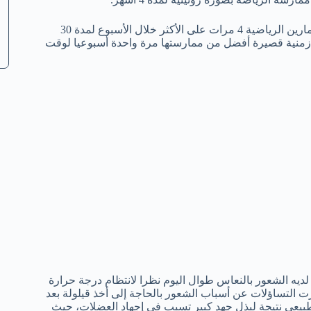
فإذا كنت ترغب في الاستمتاع بنوم هادئ خلال يومك عليك بممارسة التمارين الرياضية 4 مرات على الأكثر خلال الأسبوع لمدة 30
ة زمنية قصيرة أفضل من ممارستها مرة واحدة أسبوعيا لوقت
 لديه الشعور بالنعاس طوال اليوم نظرا لانتظام درجة حرارة
ت التساؤلات عن أسباب الشعور بالحاجة إلى أخذ قيلولة بعد
 طبيعي نتيجة لبذل جهد كبير تسبب في إجهاد العضلات، حيث