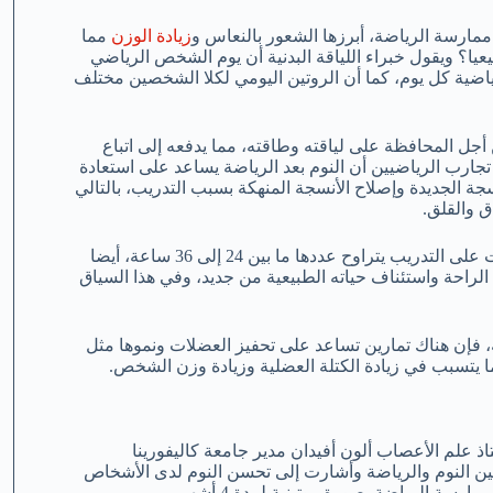
د ممارسة الرياضة، أبرزها الشعور بالنعاس و
زيادة الوزن
مما
ا؟ ويقول خبراء اللياقة البدنية أن يوم الشخص الرياضي
اضية كل يوم، كما أن الروتين اليومي لكلا الشخصين مختلف
ل المحافظة على لياقته وطاقته، مما يدفعه إلى اتباع
تجارب الرياضيين أن النوم بعد الرياضة يساعد على استعادة
جة الجديدة وإصلاح الأنسجة المنهكة بسبب التدريب، بالتالي
ق والقلق.
ولا داعي للقلق، لأن الجسم يتعافى ويعود إلى طبيعته بعد أن تمر ساعات على التدريب يتراوح عددها ما بين 24 إلى 36 ساعة، أيضا
راحة واستئناف حياته الطبيعية من جديد، وفي هذا السياق
ضة، فإن هناك تمارين تساعد على تحفيز العضلات ونموها مثل
 يتسبب في زيادة الكتلة العضلية وزيادة وزن الشخص.
ذ علم الأعصاب ألون أفيدان مدير جامعة كاليفورينا
ين النوم والرياضة وأشارت إلى تحسن النوم لدى الأشخاص
ة الرياضة بصورة روتينية لمدة 4 أشهر.