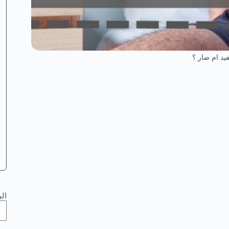
يد ام ضار ؟
ال