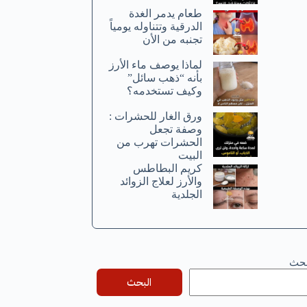
طعام يدمر الغدة
الدرقية وتتناوله يومياً
تجنبه من الأن
لماذا يوصف ماء الأرز
بأنه “ذهب سائل”
وكيف تستخدمه؟
ورق الغار للحشرات :
وصفة تجعل
الحشرات تهرب من
البيت
كريم البطاطس
والأرز لعلاج الزوائد
الجلدية
بحث
البحث