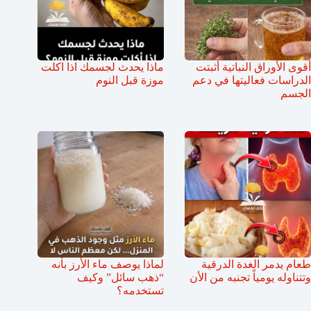
أقوى الأوراق النباتية أثبتت
ماذا يحدث لجسمك اذا اكلت
الدراسات فعاليتها في دعم
موزة قبل النوم
الجسم
طعام يدمر الغدة الدرقية
لماذا يوصف ماء الأرز بأنه
وتتناوله يومياً تجنبه من الأن
“ذهب سائل” وكيف
تستخدمه؟