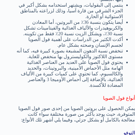
ينتمي إلى البقوليات، ويشتهر استخدامه بشكل أكبر في
الجزء الشرقي من قارة آسيا، وذلك لزراعته بالمناطق
الاستوائية أو الحارة.
أيضا يتكون بنسبة 36٪ من البروتين، أما المعادن
والكربوهيدرات والألياف الغذائية والفيتامينات تشكل
نسبة 30٪، ويشكل الزيت نسبة 20٪ فقط من تكوينه.
أكدت الكثير من الدراسات على أهمية فول الصويا
لجسم الإنسان وصحته بشكل عام.
تنخفض نسبة الدهون المشبعة بصورة كبيرة فيه، كما أنه
مستوى اللاكتوز والكوليسترول بها منخفض للغاية.
يحتوي فول الصويا على العديد من العناصر الغذائية
الهامة مثل الأحماض الأمينية، والبروتينات، والحديد
والكالسيوم، كما تحتوي على كميات كبيرة من الألياف
الغذائية، بالإضافة إلى أحماض الأوميجا 3 والعناصر
المضادة للأكسدة.
أنواع فول الصويا
يمكن الحصول على بروتين الصويا من إحدى صور فول الصويا
المتوفرة، حيث يوجد بأكثر من صورة مختلفة سواء كانت
معالجة بالكامل أو بشكل جزئي، وفيما يلي أشهر تلك الأنواع:
التوفو