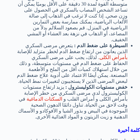
متوسطة القوة لمدة 30 دقيقة على الأقل يوميًا يمكن أن
تساعد الشخص المصاب بالسكري في الحصول على
وزن صحي. إذا كنت لا ترغب في الذهاب إلى صالة
الألعاب الرياضية، يمكنك ممارسة بعض التمارين
الرياضية في المنزل. قم بصعود السلالم بدلاً من
المصاعد، أو الذهاب في نزهة بعد العشاء أو المشي
الخفيف.
السيطرة على ضغط الدم :
يتعرض مرضى السكري
الذين يعانون من ارتفاع ضغط الدم لخطر متزايد للإصابة
بأمراض الكلى
. لذلك، يجب على مرضى السكري
الحفاظ على ضغط الدم في مستويات متوسطة، و ذلك
من خلال استهلاك كميات أقل من الملح و الأطعمة
المصنعة. يمكن أيضًا الاعتماد على أدوية علاج ضغط الدم
لبعض المرضى الذين لا يستجيبون لتغييرات نمط الحياة.
خفض مستويات الكوليسترول :
يزيد ارتفاع مستويات
الكوليسترول لدى مرضى السكري من خطر الإصابة
بأمراض الكلى و أمراض القلب و
السكتات الدماغية
في
وقت لاحق من الحياة. تناول دائمًا الدهون الصحية
الموجودة في البيض و بذور الشيا و الأفوكادو و الأسماك
الدهنية و زيت الزيتون و المواد الغذائية الأخرى.
كلمة أخيرة