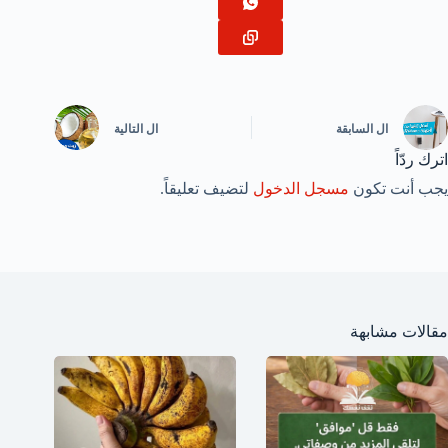
ال
السابقة
ال
التالية
اترك ردّاً
يجب أنت تكون
مسجل الدخول
لتضيف تعليقاً.
مقالات مشابهة