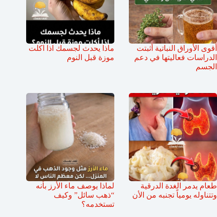
أقوى الأوراق النباتية أثبتت
ماذا يحدث لجسمك اذا اكلت
الدراسات فعاليتها في دعم
موزة قبل النوم
الجسم
طعام يدمر الغدة الدرقية
لماذا يوصف ماء الأرز بأنه
وتتناوله يومياً تجنبه من الأن
“ذهب سائل” وكيف
تستخدمه؟