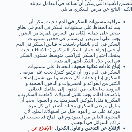
تتضمن الأشياء التي يمكن أن تساعد في التعامل مع تلف
الكلى الناتج عن مرض السكري ما يلي :
مراقبة مستويات السكر في الدم :
حيث يمكن أن
يساعد الحفاظ على مستويات السكر في الدم في نطاق
صحي على حماية الكلى من التعرض للمزيد من الضرر.
يجب على المريض أن يستمر في فحص مستويات
السكر في الدم بانتظام باستخدام قياس السكر في الدم
أو حتى إجراء اختبار السكر التراكمي ( HbA1c ). حيث
يمنحك اختبار السكر التراكمي متوسط مستوى السكر
في الدم خلال الثلاثة أشهر الماضية.
إتباع عادات غذائية صحية :
للحفاظ على مستويات
السكر في الدم دون أن ترتفع كثيرًا. يجب على مرضى
السكري إتباع عادات أكل صحية، و التي تشمل إضافة
الكثير من الفواكه و الخضروات و الدهون الصحية و
البروتينات الحالية من الدهون إلى نظامك الغذائي.
بالإضافة لذلك، يجب تقليل استهلاك الأطعمة السكرية و
المكررة مثل الكوكيز، المقرمشات، و الصودا. يجب أن
يتناول مرضى السكري وجبات أصغر في كل مرة،
موزعة على مدار اليوم. قلل من استهلاك الملح، لأن
المحتوى العالي من الصوديوم في الملح قد يتسبب في
تراكم السوائل في الجسم.
الإقلاع عن التدخين و تناول الكحول :
الإقلاع عن