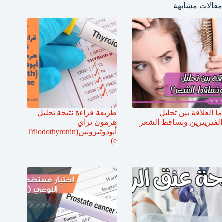
مقالات مشابهة
ما العلاقة بين تحليل
طريقة قراءة نتيجة تحليل
الفيريترين وتساقط الشعر
هرمون تراي
أيودوثيرونين(Triiodothyronin
e)