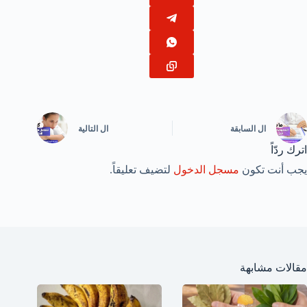
ال
السابقة
ال
التالية
اترك ردّاً
يجب أنت تكون
مسجل الدخول
لتضيف تعليقاً.
مقالات مشابهة