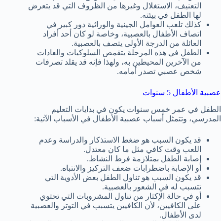
التعنيف، الاستغلال وغيرها من الظروف التي قد يتعرض
لها الطفل في بيئته.
كذلك تلعب العوامل الجينية والوراثية دور كبير في
اتصاف الأطفال بالعصبية، وخاصة لو كان أحد أفراد
العائلة من الدرجة الأولى يتصف بالعصبية.
الطفل في هذه المرحلة يتقمص السلوكيات والعادات
من الآخرين المحيطين به، ولهذا فإنه قد يقلد تصرفات
شخص عصبي تصدر أمامه.
عصبية الأطفال 5 سنوات
الطفل في عمر خمس سنوات يكون في بدايات التعليم
المدرسي، وتتمثل أسباب عصبية الأطفال في الأسباب الآتية:
قد يكون السبب هو ضغط الاستذكار والدراسة وعدم
اللعب وقت كافي مثل ما كان معتدل.
إصابة الطفل بمتلازمة فرط النشاط.
أو الإصابة باضطرابات ضعف التركيز والانتباه.
قد يكون السبب هو تناول الطفل بعض الأدوية التي
تتسبب له في الشعور بالعصبية.
أو في حالة الإكثار من تناول المشروبات التي تحتوي
على الكافيين، لأن الكافيين يتسبب في التوتر والعصبية
لدى الأطفال.