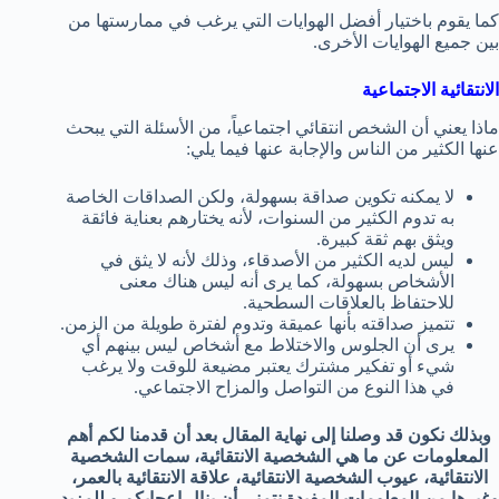
كما يقوم باختيار أفضل الهوايات التي يرغب في ممارستها من
بين جميع الهوايات الأخرى.
الانتقائية الاجتماعية
ماذا يعني أن الشخص انتقائي اجتماعياً، من الأسئلة التي يبحث
عنها الكثير من الناس والإجابة عنها فيما يلي:
لا يمكنه تكوين صداقة بسهولة، ولكن الصداقات الخاصة
به تدوم الكثير من السنوات، لأنه يختارهم بعناية فائقة
ويثق بهم ثقة كبيرة.
ليس لديه الكثير من الأصدقاء، وذلك لأنه لا يثق في
الأشخاص بسهولة، كما يرى أنه ليس هناك معنى
للاحتفاظ بالعلاقات السطحية.
تتميز صداقته بأنها عميقة وتدوم لفترة طويلة من الزمن.
يرى أن الجلوس والاختلاط مع أشخاص ليس بينهم أي
شيء أو تفكير مشترك يعتبر مضيعة للوقت ولا يرغب
في هذا النوع من التواصل والمزاح الاجتماعي.
وبذلك نكون قد وصلنا إلى نهاية المقال بعد أن قدمنا لكم أهم
المعلومات عن ما هي الشخصية الانتقائية، سمات الشخصية
الانتقائية، عيوب الشخصية الانتقائية، علاقة الانتقائية بالعمر،
وغيرها من المعلومات المفيدة نتمنى أن ينال إعجابكم و للمزيد