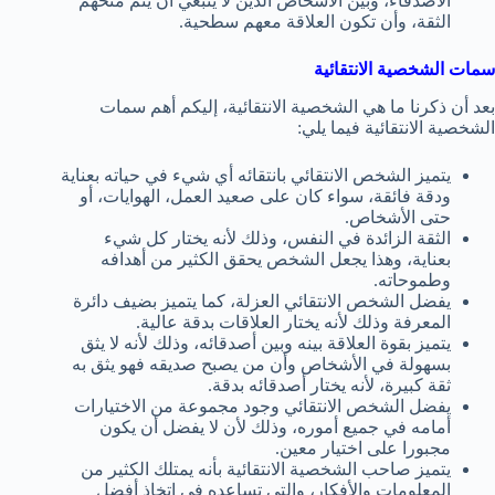
الأصدقاء، وبين الأشخاص الذين لا ينبغي أن يتم منحهم
الثقة، وأن تكون العلاقة معهم سطحية.
سمات الشخصية الانتقائية
بعد أن ذكرنا ما هي الشخصية الانتقائية، إليكم أهم سمات
الشخصية الانتقائية فيما يلي:
يتميز الشخص الانتقائي بانتقائه أي شيء في حياته بعناية
ودقة فائقة، سواء كان على صعيد العمل، الهوايات، أو
حتى الأشخاص.
الثقة الزائدة في النفس، وذلك لأنه يختار كل شيء
بعناية، وهذا يجعل الشخص يحقق الكثير من أهدافه
وطموحاته.
يفضل الشخص الانتقائي العزلة، كما يتميز بضيف دائرة
المعرفة وذلك لأنه يختار العلاقات بدقة عالية.
يتميز بقوة العلاقة بينه وبين أصدقائه، وذلك لأنه لا يثق
بسهولة في الأشخاص وأن من يصبح صديقه فهو يثق به
ثقة كبيرة، لأنه يختار أصدقائه بدقة.
يفضل الشخص الانتقائي وجود مجموعة من الاختيارات
أمامه في جميع أموره، وذلك لأن لا يفضل أن يكون
مجبورا على اختيار معين.
يتميز صاحب الشخصية الانتقائية بأنه يمتلك الكثير من
المعلومات والأفكار، والتي تساعده في اتخاذ أفضل