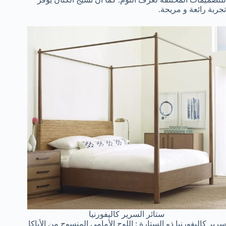
تجربة رائعة و مريحة.
ستائر السرير كاليفورنيا
سرير كاليفورنيا ذو الستارة : اللوح الأمامي المنسوج من الأباكا