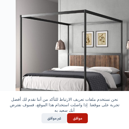
نحن نستخدم ملفات تعريف الارتباط للتأكد من أننا نقدم لك أفضل
تجربة على موقعنا. إذا واصلت استخدام هذا الموقع، فسوف نفترض
أنك سعيد به
سرير ريفي حديث
موافق
غير موافق
سرير ريفي أسود اللون : مزود بشرائح معدنية سوداء اللون
غير لامعة،و خشب ريفي يضفي على السرير المظلي هذا