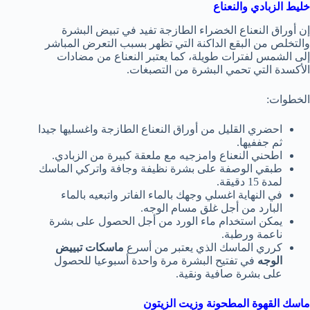
خليط الزبادي والنعناع
إن أوراق النعناع الخضراء الطازجة تفيد في تبيض البشرة
والتخلص من البقع الداكنة التي تظهر بسبب التعرض المباشر
إلى الشمس لفترات طويلة، كما يعتبر النعناع من مضادات
الأكسدة التي تحمي البشرة من التصبغات.
الخطوات:
احضري القليل من أوراق النعناع الطازجة واغسليها جيدا
ثم جففيها.
اطحني النعناع وامزجيه مع ملعقة كبيرة من الزبادي.
طبقي الوصفة على بشرة نظيفة وجافة واتركي الماسك
لمدة 15 دقيقة.
في النهاية اغسلي وجهك بالماء الفاتر واتبعيه بالماء
البارد من أجل غلق مسام الوجه.
يمكن استخدام ماء الورد من أجل الحصول على بشرة
ناعمة ورطبة.
كرري الماسك الذي يعتبر من أسرع
ماسكات تبييض
الوجه
في تفتيح البشرة مرة واحدة أسبوعيا للحصول
على بشرة صافية ونقية.
ماسك القهوة المطحونة وزيت الزيتون