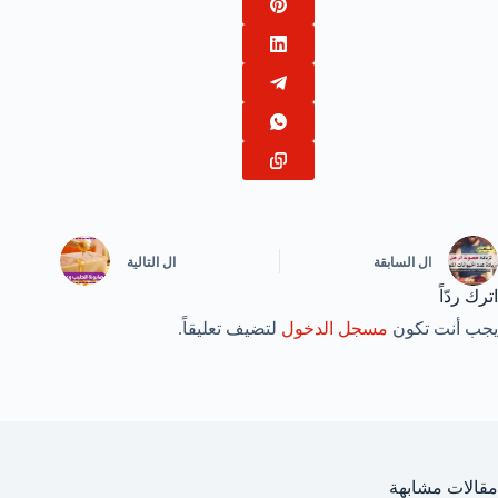
ال
السابقة
ال
التالية
اترك ردّاً
يجب أنت تكون
مسجل الدخول
لتضيف تعليقاً.
مقالات مشابهة