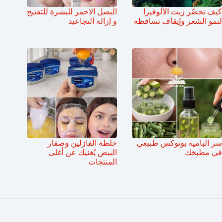
كيف تحضّر زيت الألوفيرا
البصل الاحمر للبشرة للتفتيح
لنمو الشعر وإيقاف تساقطه
و إزالة التجاعيد
سر البامية بوتوكس طبيعي
خلطة الفازلين وصفار
في مطبخك
البيض يُغنيك عن أغلى
المنتجات