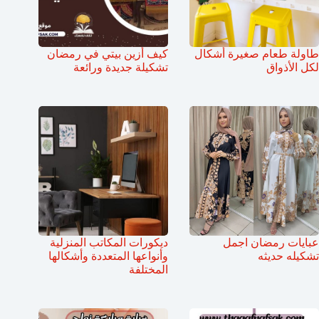
طاولة طعام صغيرة أشكال
كيف أزين بيتي في رمضان
لكل الأذواق
تشكيلة جديدة ورائعة
عبايات رمضان اجمل
ديكورات المكاتب المنزلية
تشكيله حديثه
وأنواعها المتعددة وأشكالها
المختلفة