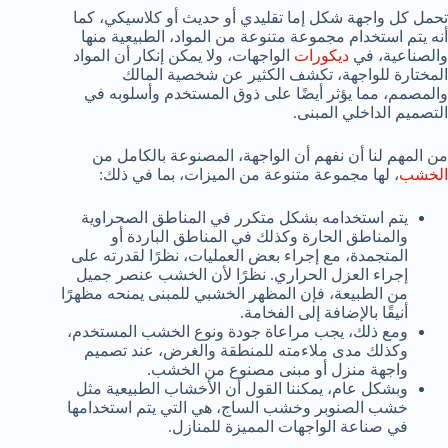
تحمل كل واجهة شكل إما تقليدي أو حديث أو كلاسيكي، كما
أنه يتم استخدام مجموعة متنوعة من المواد، الطبيعية منها
والصناعية، في
ديكورات
الواجهات، و
لا يمكن إنكار أن المواد
المختارة للواجهة، تكشف الكثير عن شخصية المالك
والمصمم، مما يؤثر أيضًا على ذوق المستخدم وأسلوبه في
التصميم الداخلي المبنى.
من المهم لنا أن نفهم أن الواجهة، المصنوعة بالكامل من
الخشب
، لها مجموعة متنوعة من الميزات، بما في ذلك:
يتم استخدامه بشكل متكرر في المناطق الصحراوية
والمناطق الحارة وكذلك في المناطق الباردة أو
المتجمدة، مع إجراء بعض العمليات، نظرًا لقدرته على
إجراء العزل الحراري. نظرًا لأن الخشب عنصر جميل
من الطبيعة، فإن المظهر الخشبي للمبنى يمنحه مظهرًا
أنيقًا بالإضافة إلى الفخامة.
ومع ذلك، يجب مراعاة جودة ونوع الخشب المستخدم،
وكذلك مدى ملاءمته للمنطقة والغرض، عند تصميم
واجهة منزل أو مبنى مصنوع من الخشب.
وبشكل عام، يمكننا القول أن الأخشاب الطبيعية مثل
خشب الصنوبر وخشب الساج، هي التي يتم استخدامها
في صناعة الواجهات المميزة للمنازل.