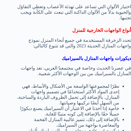
اختيار الألوان التي تساعد على تهدئة الأعصاب وتعطي التفاؤل
والحيوية بدلاً من الألوان الداكنة التي تبعث على الكآبة ويجب
تجنبها.
أنواع الواجهات الخارجية للمنزل
تحدد الزخرفة المستخدمة في جميع أنحاء المنزل نموذج
واجهات المنازل الحديثة 2023 والتي قد تتنوع كالتالي:
ديكورات واجهات المنازل بالسيراميك
في عصرنا الحديث وخاصة في مجتمعنا العربي، تعد واجهات
المنازل بالسيراميك من بين الوجهات الأكثر شعبية.
نظرًا لمجموعتها الواسعة من الأشكال والأنماط، فهي
إحدى المواد الأكثر استخدامًا في تصميم واجهات
المنازل. بالإضافة إلى تحمل الظروف الباردة والساخنة،
من السهل أيضًا تركيبها وصيانتها.
خاصة إذا أخذنا في الاعتبار أن السيراميك يصنع ديكورًا
جميلًا حقًا بالإضافة إلى كونه متينًا للغاية.
بالإضافة إلى ذلك، تتميز غالبية المنازل الفخمة
والمعاصرة بواجهة من السيراميك.
ديكوره غير عادي ومعاصر. يأتي السيراميك بألوان