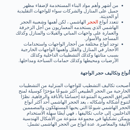
من أشهر وأهم مواد البناء المستخدمة لإضفاء مظهر
جميل على المنازل والشركات سواء للواجهات التقليدية
أو الحديثة.
تتعدد أنواع
الحجر
الهاشمي ، لكن أهمها وشعبية الحجر
الهاشمي الذي يستخدمه المعماريون من أجل الزخرفة
والعمارة على واجهات المباني والفيلات والمنازل وكذلك
المساجد والأسوار.
توجد أنواع مختلفة من أحجار الواجهات واستخدامات
الأحجار في المنازل والفلل وأهمها الواجهات الخارجية
بسبب متانتها وكذلك التشطيبات الداخلية وكذلك
الأرضيات ومحيطها وكذلك حمامات السباحة ومداخلها.
أنواع وتكاليف حجر الواجهة
أصبحت تكاليف التشطيب للواجهات المنزلية من التشطيبات
الخارجية من الحجر الطبيعي أكثر شيوعًا مؤخرًا كوسيلة لمنح
المرافق الحضرية المتنوعة إحساسًا بالأناقة والرفاهية. نظرًا
لتنوع أشكاله وأشكاله ، يعد الحجر الهاشمي أحد أكثر أنواع
الحجر الهاشمي شيوعًا التي يحبها المستهلكون والمصممين
الداخليين. إلى جانب تكاليفها ، فهي أيضًا سهلة الاستخدام
ويمكن تشكيلها في مجموعة متنوعة من الأشكال الهندسية
الأنيقة والمعاصرة. عدة أنواع من الحجر الهاشمى تشمل: