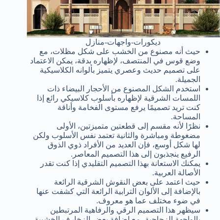
ديكورات-واجهات-منازل
حيث أنه مصنوع من الخشب على شكل مظلات، مع
وضع قوس في المنتصف، لإظهاره بدقة، يمكن الاعتماد
على تصميم حديث وعصري يتميز بألوانه الكلاسيكية
الجميلة.
استخدم الشكل المصنوع من الأحجار البيضاء ذات
اللمسات الشرقية لإظهاره بأسلوب كلاسيكي رائع إذا
كنت تريد تصميمًا يرفع مستوى الفخامة وأناقة
المساحة.
نظرًا لأنه مقسم إلى قطعتين متميزتين، الأولى
مضغوطة ومباشرة والثانية تعتمد نفس الأسلوب ولكن
لها شكل أوسع، فإن العديد من الأفراد ذوي الذوق
الرفيع ينجذبون إلى هذا التصميم المعاصر.
يمكنك الاستعانة بهذا التصميم التقليدي إذا كنت تقدر
الأصالة العربية.
حيث اعتمد على بعض النقوش الشرقية الرائعة
بالإضافة إلى الألوان الترابية الرائعة التي كشفت عنها
في ضوء مختلف عما هو معروف.
سيظهر هذا التصميم الرقي والرفاهية المرتبطين
بالواجهة الزجاجية، مع إضافة بعض الزخارف الخشبية،