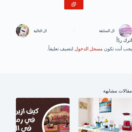
ال
السابقة
ال
التالية
اترك ردّاً
يجب أنت تكون
مسجل الدخول
لتضيف تعليقاً.
مقالات مشابهة