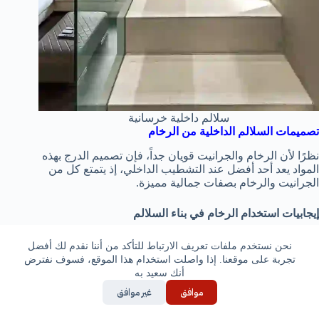
سلالم داخلية خرسانية
تصميمات السلالم الداخلية من الرخام
نظرًا لأن الرخام والجرانيت قويان جداً، فإن تصميم الدرج بهذه
المواد يعد أحد أفضل عند التشطيب الداخلي، إذ يتمتع كل من
الجرانيت والرخام بصفات جمالية مميزة.
إيجابيات استخدام الرخام في بناء السلالم
من أهم خصائص الرخام في تركيب وتشطيب السلالم ما يلي:
نحن نستخدم ملفات تعريف الارتباط للتأكد من أننا نقدم لك أفضل
تجربة على موقعنا. إذا واصلت استخدام هذا الموقع، فسوف نفترض
أنك سعيد به
جميع أنواع الرخام وخاصة الجرانيت لها قوة عالية
وصلابة مميزة تجعلها تتحمل الصدمات والاحتكاك نتيجة
موافق
غير موافق
الاستخدام أو أي تصادم.
كما أنها تحافظ على لمعان السلالم وشكلها الخارجي