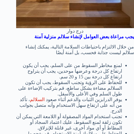
درج دوار
يجب مراعاة بعض العوامل لإنشاء سلالم منزلية آمنة
من خلال الالتزام باحتياطات السلامة التالية، يمكنك إنشاء
سلالم ليست جذابة فحسب، بل آمنة أيضًا
لمنع مخاطر السقوط من على السلم، يجب أن يكون
ارتفاع كل درجة وعرضها موحدين، يجب أن يتراوح
ارتفاع كل درجة بين 15 و 20 سم.
للحفاظ على الرؤية وتجنب السقوط، يجب أن تكون
السلالم مضاءة بشكل ساطع، قم بتركيب الإضاءة على
طول السلم وفي الأعلى والأسفل.
يوفر الدرابزين الثبات والدعم أثناء صعود
السلالم
، تأكد
من أنه على ارتفاع سهل الاستخدام وأنه متصل بجوانب
الدرج.
تجنب استخدام المواد المصقولة أو اللامعة التي يمكن أن
تكون زلقة لمنع السقوط، عليك اعتماد السجاد أو
المطاط أو أي مواد أخرى، غير قابلة للإنزلاق.
للحفاظ على سلالمك آمنة للاستخدام، قم بفحصها