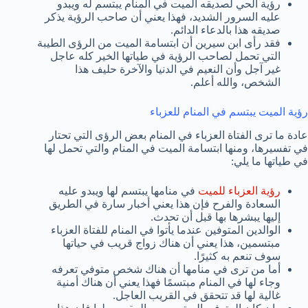
رؤية الحي لصديقه الميت في المنام يبتسم له ويبدو
عليه السرور الشديد، فهذا يعني أن صاحب الرؤية يذكر
صديقه هذا بالدعاء الدائم.
فقد رأى ابن سيرين أن ابتسامة الميت من الرؤى الطيبة
التي تحمل لصاحب الرؤية في طياتها الخير كله عاجل
غير آجل وأن النعيم في الدنيا والآخرة حليف هذا
الشخص، والله أعلم.
رؤية الميت يبتسم في المنام للعزباء
عادة ما ترى الفتاة العزباء في المنام بعض الرؤى التي تحتار
في تفسيرها، ومنها ابتسامة الميت في المنام والتي تحمل لها
في طياتها ما يلي:
رؤية العزباء للميت
في منامها يبتسم لها ويبدو عليه
السعادة والفرح فإن هذا يعني أخبار سارة في الطريق
إليها يبشرها بها قبل أن تحدث.
الوالدين المتوفين عندما يأتوا في المنام للفتاة العزباء
مبتسمين، هذا يعني أن هناك زواج قريب في حياتها
سوف تنعم به كثيرًا.
أما من ترى في منامها أن هناك شخص متوفي تعرفه
وجاء لها في المنام مبتسمًا فهذا يعني أن هناك أمنية
غالية لها قد تتحقق في القريب العاجل.