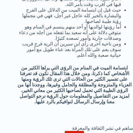
قبها في أقرب وقت بأمر الله.
حيث قيل إن ابتسامة الميت من الدلائل على الفرح
والبشارة بالخير كله عاجل غير آجل، فهي في مجملها
رؤية طيبة لصاحبها.
أما رؤيتها لوالديها أو أحد منهم يبتسم في المنام وهو
متوفي دلالة على أنه سعيد بما تفعله من أجله من دعاء
وصدقات جارية وأمور تسعده كثيرًا.
ومن ناحية أخرى رأى ابن سيرين أن الرية فرج قريب
سوف يعم على تلك المرأة بعد عناء طويل مع أمور
حياتية صعبة والله أعلم.
ابتسامة الميت في المنام من الرؤى التي يراها الكثير من
الأشخاص كما ذكرنا، ومن خلال هذا المقال نكون قد تعرفنا
على تفسير الكثير من الحالات التي ترى تلك الرؤية ومنها
العزباء والمتزوجة والمطلقة والحامل وغيرها، ووجدنا أنها من
الرؤى الطيبة التي تحمل لصاحبها الكثير من معاني الخير،
لمزيد من التفاصيل والمعلومات حول الرؤية نرجو التواصل
معنا وإرسال الرسائل لنوافيكم بالرد عليها.
ساهم في نشر الثقافة والمعرفة