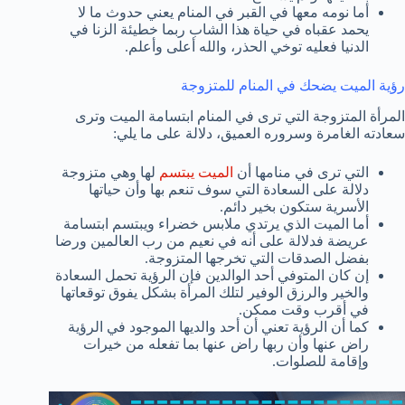
أما نومه معها في القبر في المنام يعني حدوث ما لا
يحمد عقباه في حياة هذا الشاب ربما خطيئة الزنا في
الدنيا فعليه توخي الحذر، والله أعلى وأعلم.
رؤية الميت يضحك في المنام للمتزوجة
المرأة المتزوجة التي ترى في المنام ابتسامة الميت وترى
سعادته الغامرة وسروره العميق، دلالة على ما يلي:
التي ترى في منامها أن
الميت يبتسم
لها وهي متزوجة
دلالة على السعادة التي سوف تنعم بها وأن حياتها
الأسرية ستكون بخير دائم.
أما الميت الذي يرتدي ملابس خضراء ويبتسم ابتسامة
عريضة فدلالة على أنه في نعيم من رب العالمين ورضا
بفضل الصدقات التي تخرجها المتزوجة.
إن كان المتوفي أحد الوالدين فإن الرؤية تحمل السعادة
والخير والرزق الوفير لتلك المرأة بشكل يفوق توقعاتها
في أقرب وقت ممكن.
كما أن الرؤية تعني أن أحد والديها الموجود في الرؤية
راض عنها وأن ربها راض عنها بما تفعله من خيرات
وإقامة للصلوات.