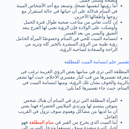
وبصحة وشكل جميل.
أما رؤيتها لنفسها تضحك وتسعد مع أحد الأشخاص الميتة
في المنام فدلالة على أن حياتها في حالة استقرار مع
زوجها وأطفالها الآخرين.
إن كانت تعاني من متاعب صحية طوال فترة الحمل
وأوشكت على الولادة فإن الرؤية تعني لها الفرج ببعد
الضيق واليسر من بعد العسر.
ابتسامة الميت للحي في المنام وخصوصًا المرأة الحامل
رؤية طيبة من الرؤى المبشرة بالخير كله وتزيد من
الراحة والسعادة لصاحبة الرؤية.
تفسير حلم ابتسامة الميت للمطلقة
المطلقة التي ترى في منامها بعض الرؤى الغريبة ترغب في
معرفة تفسيرها من قب كبار مفسري الأحلام، حيث أنها تشعر
بالريبة والخوف بشأن تلك الرؤية، ومنها ابتسامة الميت في
المنام، حيث جاء تفسيرها كما يلي:
المرأة المطلقة التي ترى في المنام أن هناك شخص
متوفي يبتسم لها ويرتدي الملابس الخضراء فهذا يعني
أن ما لديها من مشاكل وهموم سوف تزول في القريب
العاجل.
أما الميت الذي يخرج من القبر في
منام المطلقة
فهو
أخبار كثيرة سعيدة سوف تسمعها وتدخل السرور إلى