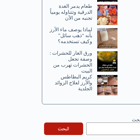
طعام يدمر الغدة
الدرقية وتتناوله يومياً
تجنبه من الأن
لماذا يوصف ماء الأرز
بأنه “ذهب سائل”
وكيف تستخدمه؟
ورق الغار للحشرات :
وصفة تجعل
الحشرات تهرب من
البيت
كريم البطاطس
والأرز لعلاج الزوائد
الجلدية
بحث
البحث