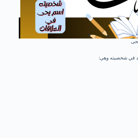
حى
جد في شخصيته وهي: