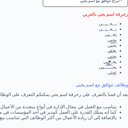
ابراج تتوافق مع اسم يحيى
زخرفة اسم يحى بالعربي
يہحہيہى
يہحہيہى
يٰحہٰيٰى
يحٍيى
ي͠ح͠ي͠ى
ي̷ح̷ي̷ى
ي̲ح̲ي̲ى
يحـ♥̨̥̬̩يى
يحـًـًًـًًًـًًـًـيى
يَحٍيَى
وظائف تتوافق مع اسم يحيى
بعد أن قمنا بالتعرف على زخرفة اسم يحى يمكنكم التعرف على الوظا
يتناسب مع العمل في مجال الإدارة في أنواع متعددة من الأعمال.
كما أنه يمتلك القدرة على العمل كمدير في أحد المؤسسات في مج
بالإضافة إلى أن ريادة الأعمال من أكثر الوظائف التي تتناسب م