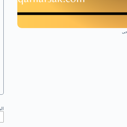
حى
ال