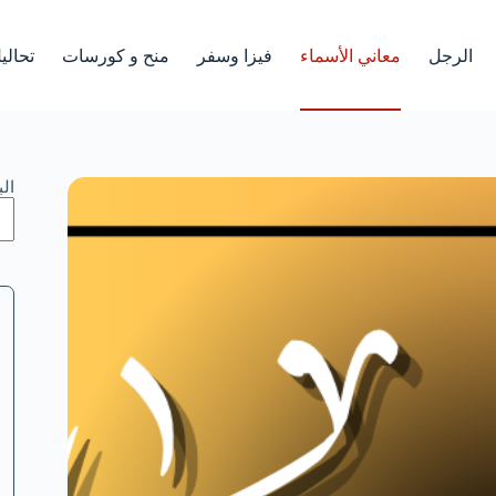
الرجل
معاني الأسماء
فيزا وسفر
منح و كورسات
تحالي
ال