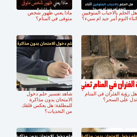
هل الحلم بالاحباب المتوفيين
ماذا يعني ظهور شخص
اثناء النوم أمر جيد ام سيء؟
متوفى في المنام؟
هل رؤية الفئران في المنام
شاهد تفسير حلم دخول
تدل على السحر؟
الامتحان بدون مذاكرة
للمطلقة: هل يعكس قلقك
من التحديات؟