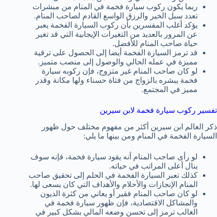
ربما يكون ركوب سيارة فخمة في المنام من مبشرات
تعدد سبل الخير والرزق الواسع القادم لصاحب المنام.
يؤكد أغلب المفسرين بأن ركوب السيارة الفخمة يعبر
عن المرور بالعديد من التغيرات الإيجابية التي قد تغير
حياة صاحب المنام للأفضل.
قد ترمز السيارة الفخمة أيضا إلى الحصول على ترقية
مميزة في عمله الحالي والوصول إلى منصب متميز.
لو كان صاحب المنام غير متزوج، فإن ركوبه سيارة
فخمة يبشره بالزواج من فتاة حسناء ولها مكانة وقدر
مميز في المجتمع.
تفسير ركوب سيارة فخمة لابن سيرين
ذكر العالم ابن سيرين أكثر من مفهوم مختلف حول ظهور
السيارة الفخمة في المنام ومن بينها ما يلي:
لو رأى صاحب المنام أنه يقود سيارة فخمة، فإنه سوف
ينال أعلى المراتب في حياته.
كذلك تعبر السيارة الفخمة في الحلم إلى تحقيق صاحب
المنام الإنجازات والأحلام والأهداف التي كان يسعى لها.
لو كان صاحب المنام فقير أو يعاني من كثرة الديون
والمشاكل الاقتصادية، فإن ظهور سيارة فخمة في
الغالب ترمز إلى تحسن وضعه المالي بشكل كبير في