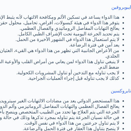
ايبوبروفين
هذا الدواء يساعد في تسكين الألم ومكافحة الالتهاب لأنه يثبط الإ
يتوفر هذا الدواء في هيئة كبسولات، أقراص، تحاميل، محلول حقن
يعالج التهابات المفاصل الروماتيدي والفصال العظمي.
يتم تحديد الجرعة اليومية تحت الإشراف الطبي الكامل.
لا يتم استعمال هذا الدواء في الشهور الأخيرة من الحمل.
يعد آمن في فترة الرضاعة.
من الأعراض الجانبية التي تظهر من هذا الدواء هي القيء، الغثيان
الجلدي.
لا ينبغي تناول هذا الدواء لمن يعاني من أمراض القلب والأوعية ال
ضغط الدم.
لا يجب تناوله مع التدخين أو تناول المشروبات الكحولية.
كذلك لا يجب تناوله قبل إجراء العمليات الجراحية.
نابروكسين
هذا المستحضر الدوائي يعد من مضادات الالتهابات الغير سيترويدية
يعالج الفصال العظمي والتهابات المفاصل الروماتيزمي وألم الدور
الجرعة التي يتم العلاج بها تحدد من الطبيب المتخصص وينصح بأخ
في حالة نسيان الجرعة يتم تناوله بمجرد تذكرها وذلك في حالة و
لا يتم تناول جرعتين من هذا الدواء في نفس الوقت.
لا ينصح بتناول هذا العقار في فترة الحمل والرضاعة.