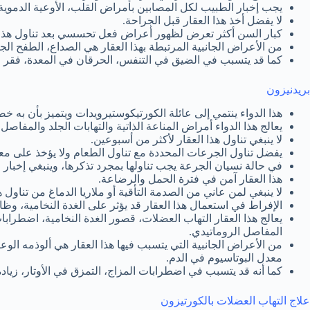
يجب إخبار الطبيب لكل المصابين بأمراض القلب، الأوعية الدموية
لا يفضل أخذ هذا العقار قبل الجراحة.
كبار السن أكثر تعرض لظهور أعراض فعل تحسسي بعد تناول هذا ا
من الأعراض الجانبية المرتبطة بهذا العقار هي الصداع، الطفح الجل
كما قد يتسبب في الضيق في التنفس، الحرقان في المعدة، فقر الدم
بريدنيزون
هذا الدواء ينتمي إلى عائلة الكورتيكوستيرويدات ويتميز بأن به خ
يعالج هذا الدواء أمراض المناعة الذاتية والتهابات الجلد والمفا
لا ينبغي تناول هذا العقار لأكثر من أسبوعين.
يفضل تناول الجرعات المحددة مع تناول الطعام ولا يؤخذ على مع
في حالة نسيان الجرعة يجب تناولها بمجرد تذكرها، وينبغي إخبا
هذا العقار آمن في فترة الحمل والرضاعة.
لا ينبغي لمن عاني من الصدمة التأقية أو ملاريا الدماغ من تناول هذ
الإفراط في استعمال هذا العقار قد يؤثر على الغدة النخامية، وظا
يعالج هذا العقار التهاب العضلات، قصور الغدة النخامية، اضطراب
المفاصل الروماتيدي.
من الأعراض الجانبية التي يتسبب فيها هذا العقار هي ألوذمه الوع
معدل البوتاسيوم في الدم.
كما أنه قد يتسبب في اضطرابات المزاج، التمزق في الأوتار، زياد
علاج التهاب العضلات بالكورتيزون