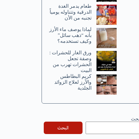
طعام يدمر الغدة
الدرقية وتتناوله يومياً
تجنبه من الأن
لماذا يوصف ماء الأرز
بأنه “ذهب سائل”
وكيف تستخدمه؟
ورق الغار للحشرات :
وصفة تجعل
الحشرات تهرب من
البيت
كريم البطاطس
والأرز لعلاج الزوائد
الجلدية
بحث
البحث