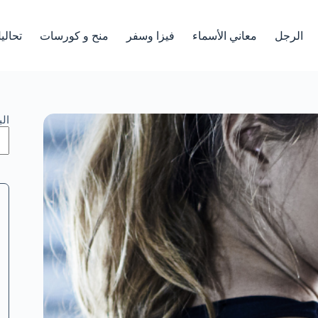
الرجل
معاني الأسماء
فيزا وسفر
منح و كورسات
تحالي
ال