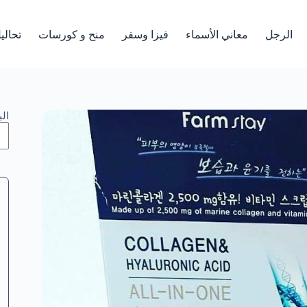
الرجل
معاني الأسماء
فيزا وسفر
منح و كورسات
تحالي
ال