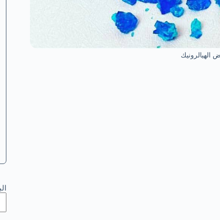
 الهيالرونيك
ال