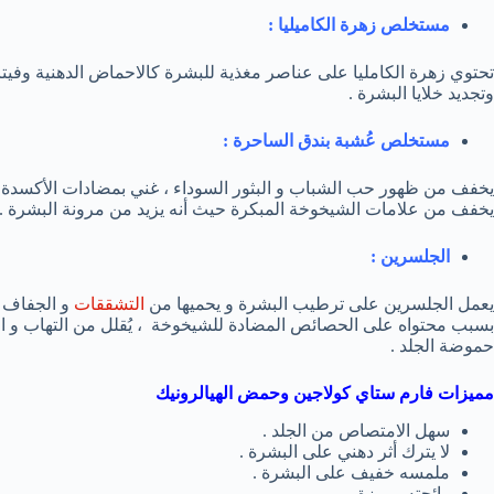
مستخلص زهرة الكاميليا :
وتجديد خلايا البشرة .
مستخلص عُشبة بندق الساحرة :
يخفف من ظهور حب الشباب و البثور السوداء ، غني بمضادات الأكسدة الت
يخفف من علامات الشيخوخة المبكرة حيث أنه يزيد من مرونة البشرة .
الجلسرين :
يعمل الجلسرين على ترطيب البشرة و يحميها من
التشققات
و الجفاف ،
بسبب محتواه على الحصائص المضادة للشيخوخة ، يُقلل من التهاب و ا
حموضة الجلد .
مميزات فارم ستاي كولاجين وحمض الهيالرونيك
سهل الامتصاص من الجلد .
لا يترك أثر دهني على البشرة .
ملمسه خفيف على البشرة .
رائحته مميزة .