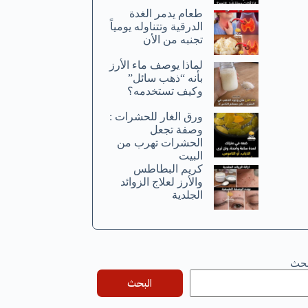
طعام يدمر الغدة
الدرقية وتتناوله يومياً
تجنبه من الأن
لماذا يوصف ماء الأرز
بأنه “ذهب سائل”
وكيف تستخدمه؟
ورق الغار للحشرات :
وصفة تجعل
الحشرات تهرب من
البيت
كريم البطاطس
والأرز لعلاج الزوائد
الجلدية
بحث
البحث