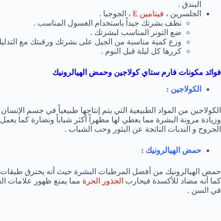
البندق .
الجلسرين ،
فيتامين E
، الجوجبا .
نظف بشرتك جيداً باستخدام الغسول المناسب .
ضع التونر المناسب لبشرتك .
وزع كمية مناسبة من الجيل على بشرتك ورقبتك مع التدلي
كررها كل ليلة قبل النوم .
فوائد مكونات فارم ستاي كولاجين وحمض الهيالرونيك
الكولاجين :
الكولاجين من المواد الطبيعية التي يتم إنتاجها طبيعياً في جسم الإنسان
وزيادة مرونة البشرة مما يعطي لها مظهراً أكثر شباباً ونضارة كما يعم
الجروح و الندبات الناتجة عن البثور وحب الشباب .
حمض الهيالرونيك :
حمض الهيالرونيك من أفضل المرطبات البشرة حيث أنه يخترق طبقات الج
كما أنه مضاد للأكسدة فيحارب
الجذور الحرة
مما يمنع ظهور علامات الشي
في السن .