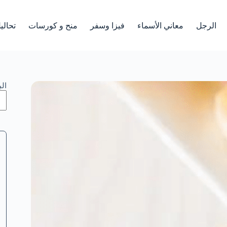
الرجل
معاني الأسماء
فيزا وسفر
منح و كورسات
تحالي
ال