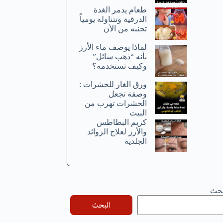
طعام يدمر الغدة
الدرقية وتتناوله يومياً
تجنبه من الأن
لماذا يوصف ماء الأرز
بأنه “ذهب سائل”
وكيف تستخدمه؟
ورق الغار للحشرات :
وصفة تجعل
الحشرات تهرب من
البيت
كريم البطاطس
والأرز لعلاج الزوائد
الجلدية
بحث
البحث