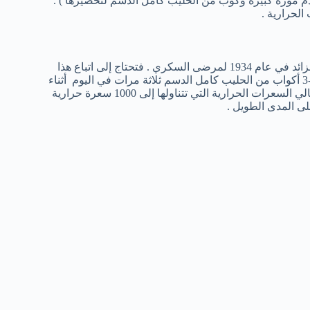
الحرارية .
قد استخدام الطبيب جورج هاروب حمية الموز والحليب لفقدان الوزن الزائد في عام 1934 لمرضى السكري . فتحتاج إلى اتباع هذا
النظام الغذائي لمدة 3 أيام . فيمكنك فقط تناول من 2-3 موزات و من 2-3 أكواب من الحليب كامل الدسم ثلاثة مرات في اليوم أثناء
اتباع هذا النظام لإنقاص وزن الجسم الزائد . كما ، يجب أن تقلل من إجمالي السعرات الحرارية التي تتناولها إلى 1000 سعرة حرارية
لى المدى الطويل .