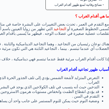
نصائح وقائية لمنع ظهور أقدام الغراب
ما هي أقدام الغراب ؟
مع التقدم في العمر ، تحدث بعض التغييرات على البشرة خاصة في مناط
تُسمى الخطوط الصغيرة أو
التجاعيد
التي تظهر من زوايا العينين باسم أ
تقلصات عضلية صغيرة في عضلات الوجه . فيظهر ما يُسمى بأقدام الغراب
هناك نوعان رئيسيان من التجاعيد ، وهما التجاعيد الديناميكية والثابتة 
العضلات أي عندما تبتسم . بينما ، التجاعيد الثابتة هي التي تكون مرئي
إذا كانت أقدام الغراب مرئية فقط عندما تبتسم فهي ديناميكية ، خلاف ذل
أسباب ظهور تجاعيد أقدام الغراب
التعرض المتزايد لأشعة الشمس يؤدي إلى تلف الجذور الحرة الذي
الغراب .
التدخين حيث أنه يتسبب في تلف الكولاجين الذي يوجد في البشرة ب
قد يؤدي انقطاع الطمث وانخفاض مستويات هرمون الاستروجين إل
التقدم في السن .
وضعية النوم حيث يمكن للنوم المستمر على جانب واحد أن يساهم 