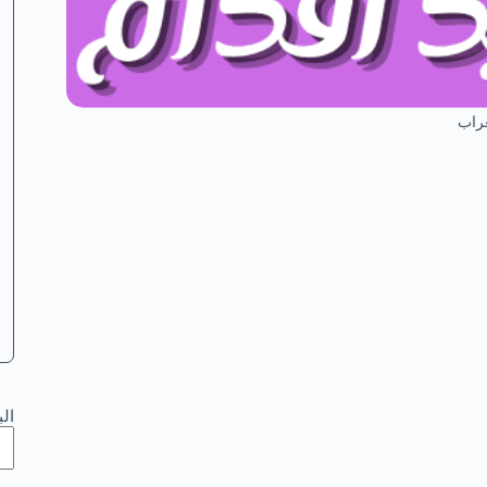
غراب
ال