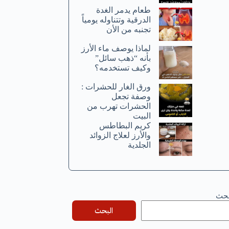
طعام يدمر الغدة
الدرقية وتتناوله يومياً
تجنبه من الأن
لماذا يوصف ماء الأرز
بأنه “ذهب سائل”
وكيف تستخدمه؟
ورق الغار للحشرات :
وصفة تجعل
الحشرات تهرب من
البيت
كريم البطاطس
والأرز لعلاج الزوائد
الجلدية
بحث
البحث