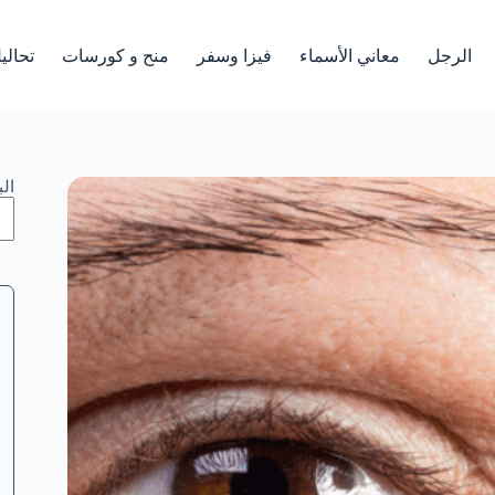
الرجل
معاني الأسماء
فيزا وسفر
منح و كورسات
تحالي
ال