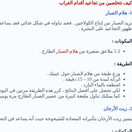
كيف تتخلصين من تجاعيد أقدام الغراب
1- هلام الصبار
يزيد الصبار من إنتاج الكولاجين . فعند تناوله في شكل غذائي فقد يساعد
ظهور التجاعيد على البشرة .
المكونات :
1-2 ملاعق صغيرة من
هلام الصبار
الطازج .
الطريقة :
وزع طبقة من هلام الصبار حول عينيك .
اتركه لمدة من 10 – 15 دقيقة .
اشطفه بالماء البارد .
لكي تحصل على أفضل النتائج ، كرر هذه الطريقة مرتين في اليوم 
كما يمكنك تناول ملعقة كبيرة من عصير الصبار الطازج مرة يومياً 
2- زيت الأرجان
يتميز زيت الأرجان بتأثيراته المضادة للشيخوخة حيث أنه يساعد في التح
المكونات :