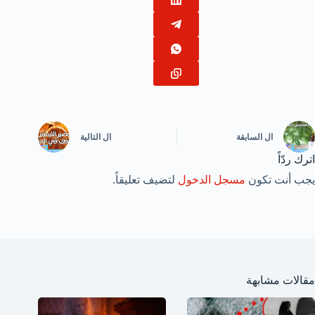
ال
السابقة
ال
التالية
اترك ردّاً
يجب أنت تكون
مسجل الدخول
لتضيف تعليقاً.
مقالات مشابهة