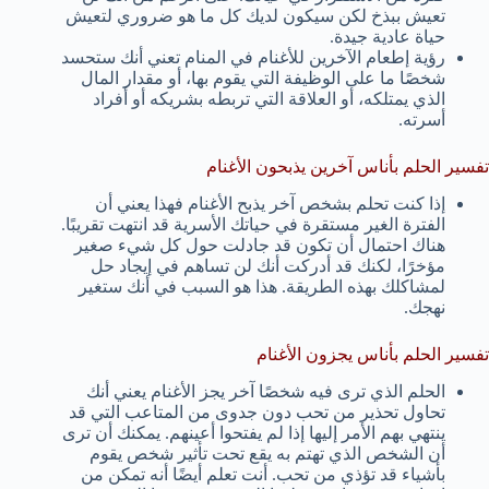
تعيش ببذخ لكن سيكون لديك كل ما هو ضروري لتعيش
حياة عادية جيدة.
رؤية إطعام الآخرين للأغنام في المنام تعني أنك ستحسد
شخصًا ما على الوظيفة التي يقوم بها، أو مقدار المال
الذي يمتلكه، أو العلاقة التي تربطه بشريكه أو أفراد
أسرته.
تفسير الحلم بأناس آخرين يذبحون الأغنام
إذا كنت تحلم بشخص آخر يذبح الأغنام فهذا يعني أن
الفترة الغير مستقرة في حياتك الأسرية قد انتهت تقريبًا.
هناك احتمال أن تكون قد جادلت حول كل شيء صغير
مؤخرًا، لكنك قد أدركت أنك لن تساهم في إيجاد حل
لمشاكلك بهذه الطريقة. هذا هو السبب في أنك ستغير
نهجك.
تفسير الحلم بأناس يجزون الأغنام
الحلم الذي ترى فيه شخصًا آخر يجز الأغنام يعني أنك
تحاول تحذير من تحب دون جدوى من المتاعب التي قد
ينتهي بهم الأمر إليها إذا لم يفتحوا أعينهم. يمكنك أن ترى
أن الشخص الذي تهتم به يقع تحت تأثير شخص يقوم
بأشياء قد تؤذي من تحب. أنت تعلم أيضًا أنه تمكن من