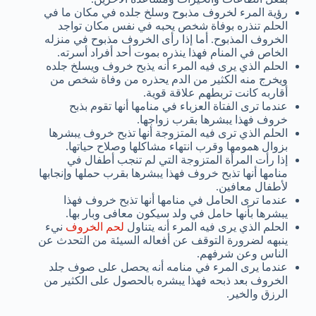
رؤية المرء لخروف مذبوح وسلخ جلده في مكان ما في
الحلم تنذره بوفاة شخص يحبه في نفس مكان تواجد
الخروف المذبوح. أما إذا رأى الخروف مذبوح في منزله
الخاص في المنام فهذا ينذره بموت أحد أفراد أسرته.
الحلم الذي يرى فيه المرء أنه يذبح خروف ويسلخ جلده
ويخرج منه الكثير من الدم يحذره من وفاة شخص من
أقاربه كانت تربطهم علاقة قوية.
عندما ترى الفتاة العزباء في منامها أنها تقوم بذبح
خروف فهذا يبشرها بقرب زواجها.
الحلم الذي ترى فيه المتزوجة أنها تذبح خروف يبشرها
بزوال همومها وقرب انتهاء مشاكلها وصلاح حياتها.
إذا رأت المرأة المتزوجة التي لم تنجب أطفال في
منامها أنها تذبح خروف فهذا يبشرها بقرب حملها وإنجابها
لأطفال معافين.
عندما ترى الحامل في منامها أنها تذبح خروف فهذا
يبشرها بأنها حامل في ولد سيكون معافى وبار بها.
الحلم الذي يرى فيه المرء أنه يتناول
لحم الخروف
نيء
ينبهه لضرورة التوقف عن أفعاله السيئة من التحدث عن
الناس وعن شرفهم.
عندما يرى المرء في منامه أنه يحصل على صوف جلد
الخروف بعد ذبحه فهذا يبشره بالحصول على الكثير من
الرزق والخير.