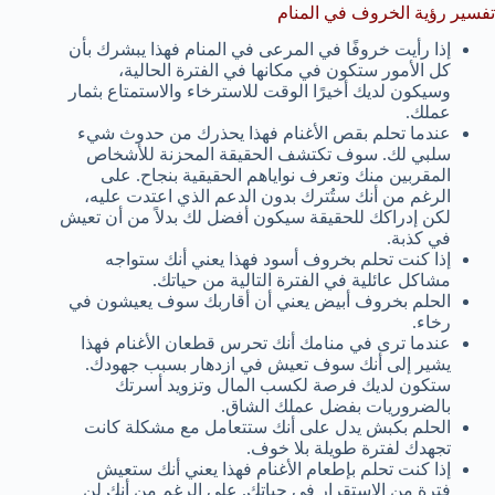
تفسير رؤية الخروف في المنام
إذا رأيت خروفًا في المرعى في المنام فهذا يبشرك بأن
كل الأمور ستكون في مكانها في الفترة الحالية،
وسيكون لديك أخيرًا الوقت للاسترخاء والاستمتاع بثمار
عملك.
عندما تحلم بقص الأغنام فهذا يحذرك من حدوث شيء
سلبي لك. سوف تكتشف الحقيقة المحزنة للأشخاص
المقربين منك وتعرف نواياهم الحقيقية بنجاح. على
الرغم من أنك ستُترك بدون الدعم الذي اعتدت عليه،
لكن إدراكك للحقيقة سيكون أفضل لك بدلاً من أن تعيش
في كذبة.
إذا كنت تحلم بخروف أسود فهذا يعني أنك ستواجه
مشاكل عائلية في الفترة التالية من حياتك.
الحلم بخروف أبيض يعني أن أقاربك سوف يعيشون في
رخاء.
عندما ترى في منامك أنك تحرس قطعان الأغنام فهذا
يشير إلى أنك سوف تعيش في ازدهار بسبب جهودك.
ستكون لديك فرصة لكسب المال وتزويد أسرتك
بالضروريات بفضل عملك الشاق.
الحلم بكبش يدل على أنك ستتعامل مع مشكلة كانت
تجهدك لفترة طويلة بلا خوف.
إذا كنت تحلم بإطعام الأغنام فهذا يعني أنك ستعيش
فترة من الاستقرار في حياتك. على الرغم من أنك لن