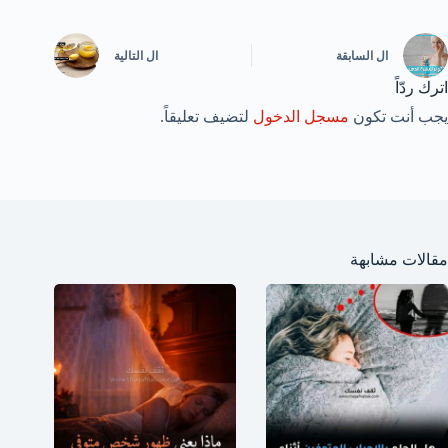
ال
السابقة
ال
التالية
اترك ردّاً
يجب أنت تكون
مسجل الدخول
لتضيف تعليقاً.
مقالات مشابهة