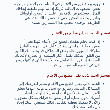
رؤية بيع قطيع من الأغنام في المنام تحذرك من مواجهة
بعض الصعوبات المالية قريبًا. إذا لم تهتم بكيفية إنفاقك
للمال، فستتعرض للإفلاس. عليك أن تصحح أولوياتك
وتلتزم بخطة التوفير حتى لا تخسر مالك. هذه هي
الطريقة الوحيدة لتجنب هذا السيناريو السيئ.
تفسير الحلم بفقدان قطيع من الأغنام
إذا كنت تحلم بفقدان قطيع من الأغنام فهذا يعني أن
بعض أخطاء الماضي سترتد عليك في القريب العاجل.
سلوكك المتهور تجاه بعض المشاكل قد يجلب لك الكثير
من القلق. يمكنك تقليل الآثار السلبية أو الضارة لأفعالك
السابقة إذا قررت التعامل مع الأشياء التي تركتها بدون
حل في الفترة الماضية من حياتك.
تفسير الحلم بذئب يقتل قطيع من الأغنام
الحلم بذئب يقتل قطيع من الأغنام يشير لتعرضك إلى
المشاكل المالية. ربما تواجه تحديات هائلة عندما يتعلق
الأمر بالمال. قد تكون أنت أو شريكك أو أحد أفراد
أسرتك بدون عمل، أو لم تنفق مدخراتك بشكل مسؤول،
والآن لا يمكنك تغطية نفقاتك. لذلك سيتعين عليك إيجاد
حل دائم لمشاكلك.