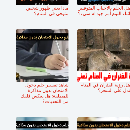
هل الحلم بالاحباب المتوفيين
ماذا يعني ظهور شخص
اثناء النوم أمر جيد ام سيء؟
متوفى في المنام؟
هل رؤية الفئران في المنام
شاهد تفسير حلم دخول
تدل على السحر؟
الامتحان بدون مذاكرة
للمطلقة: هل يعكس قلقك
من التحديات؟