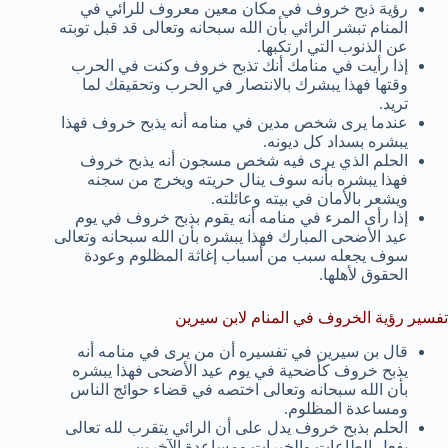
رؤية ذبح خروف في مكان معين معروف للرائي في
المنام تبشر الرائي بأن الله سبحانه وتعالى قد قبل توبته
عن الذنوب التي ارتكبها.
إذا رأيت في منامك أنك تذبح خروف وكنت في الحرب
وقتها فهذا يبشرك بالانتصار في الحرب وتحقيقك لما
تريد.
عندما يرى شخص مدين في منامه أنه يذبح خروف فهذا
يبشره بسداد كل ديونه.
الحلم الذي يرى فيه شخص مسجون أنه يذبح خروف
فهذا يبشره بأنه سوف ينال حريته ويخرج من سجنه
ويشعر بالأمان في بيته وعائلته.
إذا رأى المرء في منامه أنه يقوم بذبح خروف في يوم
عيد الأضحى المبارك فهذا يبشره بأن الله سبحانه وتعالى
سوف يجعله سبب من أسباب إغاثة المظلوم وعودة
الحقوق لأهلها.
تفسير رؤية الخروف في المنام لابن سيرين
قال بن سيرين في تفسيره أن من يرى في منامه أنه
يذبح خروف كأضحية في يوم عيد الأضحى فهذا يبشره
بأن الله سبحانه وتعالى اختصه في قضاء حوائج الناس
ومساعدة المظلوم.
الحلم بذبح خروف يدل على أن الرائي يتقرب لله تعالى
بفعل الطاعات والخيرات ومساعدة الآخرين.