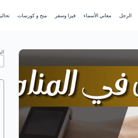
الرجل
معاني الأسماء
فيزا وسفر
منح و كورسات
تحالي
ال