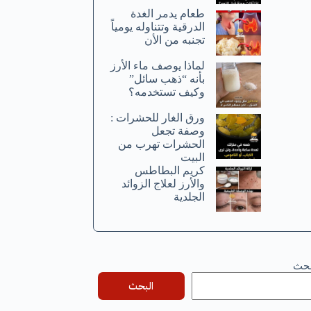
طعام يدمر الغدة
الدرقية وتتناوله يومياً
تجنبه من الأن
لماذا يوصف ماء الأرز
بأنه “ذهب سائل”
وكيف تستخدمه؟
ورق الغار للحشرات :
وصفة تجعل
الحشرات تهرب من
البيت
كريم البطاطس
والأرز لعلاج الزوائد
الجلدية
بحث
البحث