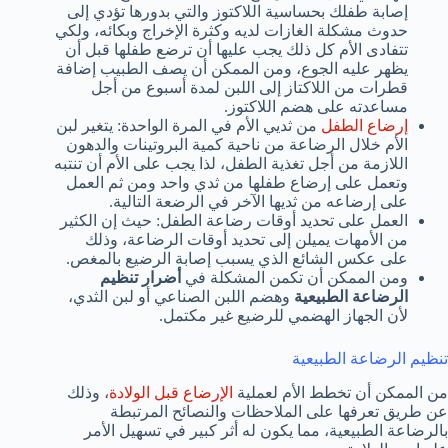
إصابة طفلك بحساسية اللاكتوز والتي بدورها تؤدي إلى
حدوث مشكلة الغازات لديه وكثرة الإخراج وبكائه، ولكي
تتفادى الأم كل ذلك يجب عليها أن ترضع طفلها قبل أن
يظهر عليه الجوع، ومن الممكن أن يصف الطبيب إضافة
قطرات من اللاكتاز إلى اللبن لمدة أسبوع من أجل
مساعدته على هضم اللاكتوز.
إرضاع الطفل
من ثديي الأم في المرة الواحدة: يتغير لبن
الأم خلال الرضاعة من ناحية كمية البروتينات والدهون
اللازمة من أجل تغذية الطفل، لذا يجب على الأم أن تنتبه
وتعمل على إرضاع طفلها من ثدي واحد ومن ثم العمل
على إرضاعه من ثديها الآخر في الرضعة التالية.
العمل على تحديد أوقات رضاعة الطفل: حيث إن الكثير
من الأمهات يميلن إلى تحديد أوقات الرضاعة، وذلك
على عكس الشائع الذي يسبب إصابة الرضيع بالمغص.
ومن الممكن أن تكمن المشكلة في
أضرار تنظيم
الرضاعة الطبيعية
وهضم اللبن الصناعي أو لبن الثدي،
لأن الجهاز الهضمي للرضيع غير مكتمل.
تنظيم الرضاعة الطبيعية
من الممكن أن تخطط الأم لعملية
الإرضاع قبل الولادة
، وذلك
عن طريق تعرفها على الملاحظات والنصائح المرتبطة
بالرضاعة الطبيعية، مما يكون له أثر كبير في تسهيل الأمر