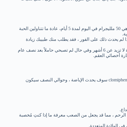
يؤخذ عن طريق الفم؛ جرعة البدء النموذجية من عقار كلوميفين هي 50 ملليجرام في اليوم لمدة 5 أيام، عادة ما تتناولين الحبة
ة.
ام من تناول آخر جرعة، إذا لم يحدث ذلك على الفور ، فقد يطلب منك طبيبك زيادة
بعد بدء التبويض ، يقترح معظم الأطباء تناول عقار كلوميفين لمدة لا تزيد عن 6 أشهر وفي حال لم تصبحي حاملاً بعد نصف عام
ارة أخصائي العقم.
يعمل بشكل جيد؛ حوالي 60٪ إلى 80٪ من النساء اللواتي يتناولن عقار clomiphene سوف يحدث الإباضة ، وحوالي النصف سيكون
داع.
ي مخاط عنق الرحم ، مما قد يجعل من الصعب معرفة ما إذا كنتِ مُخصبة