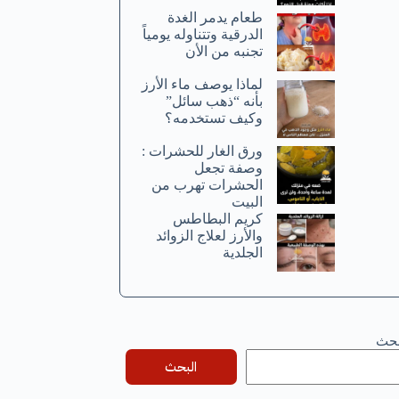
طعام يدمر الغدة
الدرقية وتتناوله يومياً
تجنبه من الأن
لماذا يوصف ماء الأرز
بأنه “ذهب سائل”
وكيف تستخدمه؟
ورق الغار للحشرات :
وصفة تجعل
الحشرات تهرب من
البيت
كريم البطاطس
والأرز لعلاج الزوائد
الجلدية
بحث
البحث