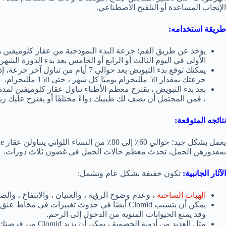
الإنجاب المساعدة أو التلقيح الاصطناعي.
طريقة استخدامه:
الأولى في اليوم الثالث أو الرابع أو الخامس بعد بدء الدورة الشهري
يمكنك توقع بدء التبويض بعد حوالي 7 أي
جرعتك بمقدار 50 ملليجرام يوميًا كل شهر ، حتى 150 ملليجرام.
، فمن المحتمل أن يصف لك طبيبك دواءً مختلفًا أو يقترح عليك زي
نتائجه المتوقعة:
بمقدورهن الحمل، تحدث معظم حالات الحمل في غضون ثلاث دورات.
الآثار الجانبية:
تكون خفيفة بشكل عام وتشمل:
الهبات الساخنة
، وعدم وضوح الرؤية ، والغثيان ، والانتفاخ ، والص
يمكن أن يتسبب Clomid أيضًا في حدوث تغييرات ف
وقد يمنع الحيوانات المنوية من الدخول إلى الرحم.
مثل العديد من أدوية الخصوبة ، يمكن أن يزيد Clomid من فرصتك في الولادة المتعددة.