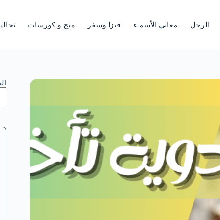
الرجل
معاني الأسماء
فيزا وسفر
منح و كورسات
تحالي
ال