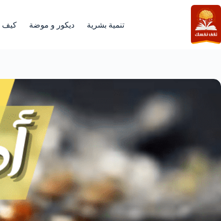
لتجاوز
لى
لمحتوى
تنمية بشرية
ديكور و موضة
كيف