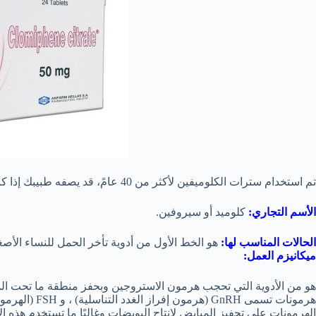
تم استخدام سترات الكلوميفين لأكثر من 40 عامً، قد يصفه طبيبك إذا كنت لا تقومين بالإباضة بشكل طبيعي.
الأسم التجاري:
كلوميد أو سيروفين.
الحالات المناسب لها:
هو الخط الأول من أدوية تأخر الحمل للنساء الأصغر من 39 عامًا اللاتي لا يعانين من متلازمة ت
ميكانيزم العمل:
هو من الأدوية التي تحجب هرمون الاستروجين وبحفز منطقة ما تحت المها
الهرمونات على تحفيز المبايض لإنتاج البويضات وغالبًا ما تستخدم هذه ا