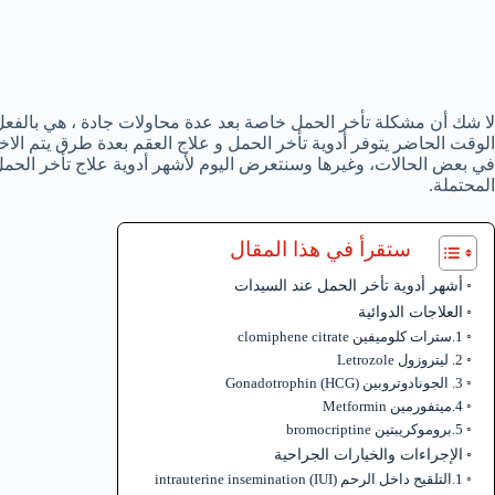
لا شك أن مشكلة تأخر الحمل خاصة بعد عدة محاولات جادة ، هي بالفع
الوقت الحاضر يتوفر أدوية تأخر الحمل و علاج العقم بعدة طرق يتم الاخ
في بعض الحالات، وغيرها وسنتعرض اليوم لأشهر أدوية علاج تأخر الحمل ع
المحتملة.
ستقرأ في هذا المقال
أشهر أدوية تأخر الحمل عند السيدات
العلاجات الدوائية
1.سترات كلوميفين clomiphene citrate
2. ليتروزول Letrozole
3. الجونادوتروبين (HCG) Gonadotrophin
4.ميتفورمين Metformin
5.بروموكريبتين bromocriptine
الإجراءات والخيارات الجراحية
1.التلقيح داخل الرحم (IUI) intrauterine insemination