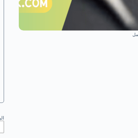
مل
ال