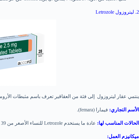
2. ليتروزول Letrozole
ينتمي عقار ليتروزول إلى فئة من العقاقير تعرف باسم مثبطات الأرومات
الأسم التجاري:
فيمارا (femara).
الحالات المناسب لها:
عادة ما يستخدم Letrozole للنساء الأصغر من 39 عامًا المصابات بمتلازمة تكيس المبايض.
ميكانيزم العمل: