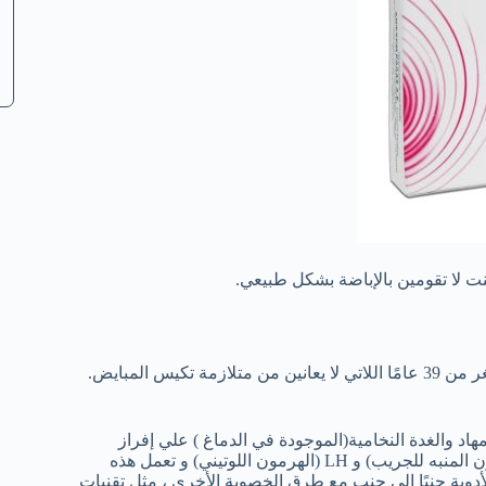
كيس المبايض.
د والغدة النخامية(الموجودة في الدماغ ) علي إفراز
هرمونات تسمى GnRH (هرمون إفراز الغدد التناسلية) ، و FSH (الهرمون المنبه للجريب) و LH (الهرمون اللوتيني) و تعمل هذه
لأدوية جنبًا إلى جنب مع طرق الخصوبة الأخرى ، مثل تقنيات