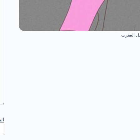
جل العقرب
ال