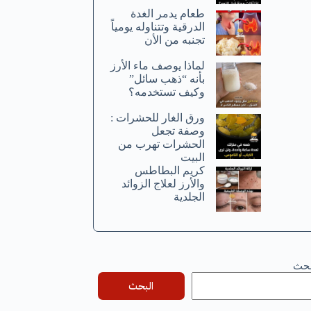
طعام يدمر الغدة
الدرقية وتتناوله يومياً
تجنبه من الأن
لماذا يوصف ماء الأرز
بأنه “ذهب سائل”
وكيف تستخدمه؟
ورق الغار للحشرات :
وصفة تجعل
الحشرات تهرب من
البيت
كريم البطاطس
والأرز لعلاج الزوائد
الجلدية
بحث
البحث