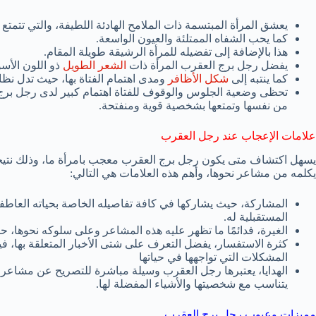
يعشق المرأة المبتسمة ذات الملامح الهادئة اللطيفة، والتي تتمتع بب
كما يحب الشفاه الممتلئة والعيون الواسعة.
هذا بالإضافة إلى تفضيله للمرأة الرشيقة طويلة المقام.
يفضل رجل برج العقرب المرأة ذات
الشعر الطويل
ذو اللون الأسو
كما ينتبه إلى
شكل الأظافر
ومدى اهتمام الفتاة بها، حيث تدل نظافت
تحظى وضعية الجلوس والوقوف للفتاة اهتمام كبير لدى رجل برج 
من نفسها وتمتعها بشخصية قوية ومنفتحة.
علامات الإعجاب عند رجل العقرب
يسهل اكتشاف متى يكون رجل برج العقرب معجب بامرأة ما، وذلك نتيجة
يكلمه من مشاعر نحوها، وأهم هذه العلامات هي التالي:
المشاركة، حيث يشاركها في كافة تفاصيله الخاصة بحياته العاطفي
المستقبلية له.
الغيرة، فدائمًا ما تظهر عليه هذه المشاعر وعلى سلوكه نحوها، حي
كثرة الاستفسار، يفضل التعرف على شتى الأخبار المتعلقة بها، 
المشكلات التي تواجهها في حياتها
الهدايا، يعتبرها رجل العقرب وسيلة مباشرة للتصريح عن مشاعر الح
يتناسب مع شخصيتها والأشياء المفضلة لها.
مميزات وعيوب رجل برج العقرب