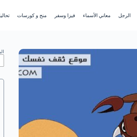
الرجل
معاني الأسماء
فيزا وسفر
منح و كورسات
تحالي
ال