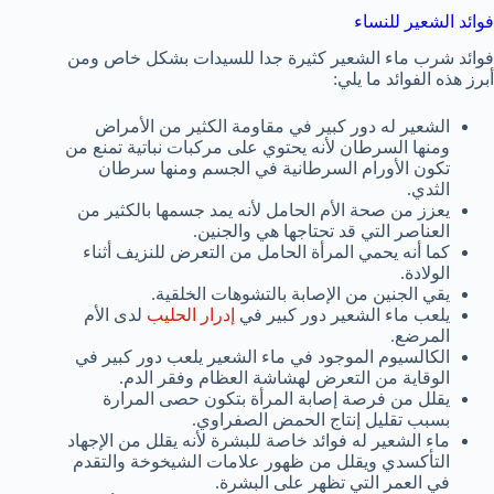
فوائد الشعير للنساء
فوائد شرب ماء الشعير كثيرة جدا للسيدات بشكل خاص ومن
أبرز هذه الفوائد ما يلي:
الشعير له دور كبير في مقاومة الكثير من الأمراض
ومنها السرطان لأنه يحتوي على مركبات نباتية تمنع من
تكون الأورام السرطانية في الجسم ومنها سرطان
الثدي.
يعزز من صحة الأم الحامل لأنه يمد جسمها بالكثير من
العناصر التي قد تحتاجها هي والجنين.
كما أنه يحمي المرأة الحامل من التعرض للنزيف أثناء
الولادة.
يقي الجنين من الإصابة بالتشوهات الخلقية.
يلعب ماء الشعير دور كبير في
إدرار الحليب
لدى الأم
المرضع.
الكالسيوم الموجود في ماء الشعير يلعب دور كبير في
الوقاية من التعرض لهشاشة العظام وفقر الدم.
يقلل من فرصة إصابة المرأة بتكون حصى المرارة
بسبب تقليل إنتاج الحمض الصفراوي.
ماء الشعير له فوائد خاصة للبشرة لأنه يقلل من الإجهاد
التأكسدي ويقلل من ظهور علامات الشيخوخة والتقدم
في العمر التي تظهر على البشرة.