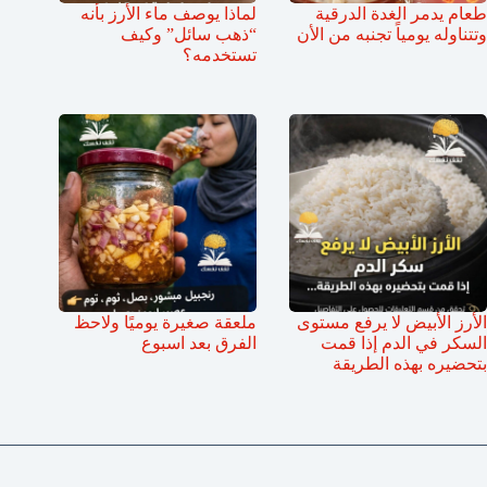
طعام يدمر الغدة الدرقية
لماذا يوصف ماء الأرز بأنه
وتتناوله يومياً تجنبه من الأن
“ذهب سائل” وكيف
تستخدمه؟
الأرز الأبيض لا يرفع مستوى
ملعقة صغيرة يوميًا ولاحظ
السكر في الدم إذا قمت
الفرق بعد اسبوع
بتحضيره بهذه الطريقة