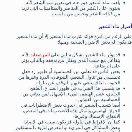
يلعب ماء الشعير دور هام في تعزيز نمو الشعر لأنه
يحتوي على الكثير من العناصر والفيتامينات التي تزيد
من كثافة الشعر وتحسن من ملمسه.
أضرار ماء الشعير
على الرغم من كثرة فوائد شرب ماء الشعير إلا أن ماء الشعير
قد يكون له بعض الأضرار الصحية ومنها:
قد يؤثر ماء الشعير بشكل سلبي على
المرضعات
لأنه
يتفاعل مع حليب الثدي ويقلل من تدفقه وبالتالي يؤثر
على الرضاعة.
بعض الناس قد تعاني من الحساسية أو ظهور رد فعل
تحسسي من تناول الشعير، الشوفان، الذرة وغيرها من
الحبوب، لذلك ينبغي عليهم التوقف عن تناوله.
قد يتسبب هذا الشراب في ظهور الصداع، الطفح
الجلدي، عسر الهضم، القيء، الإسهال لمن يعاني من
الحساسية من الغلوتين.
أيضا يتسبب الشعير في حدوث بعض الاضطرابات في
الجهاز الهضمي وتتمثل هذه الاضطرابات في المغص،
الانتفاخ، الإمساك وغيرها.
كما أن الإفراط في تناوله قد يكون سبب في الإصابة
ببعض المشاكل في المريء أو التعرض لنزيف المستقيم