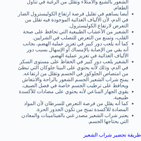
الشعور بالشبع والامتلاء وتقلل من الرغبة في تناول
الطعام.
أيضا يساهم في تقليل فرصة ارتفاع الكوليسترول الضار
في الدم، لأن الألياف الغذائية الموجودة فيه تقلل من
التعرض لارتفاع الكوليسترول.
الشعير من الأعشاب الطبيعية التي تحافظ على صحة
القلب، وتمنع من التعرض للتصلب في الشرايين.
كما أنه يلعب دور كبير في تعزيز عملية الهضم، بجانب
أنه يقي من الإصابة بالإمساك أو الإسهال بسبب دور
الألياف الغذائية في تعزيز عملية الهضم.
الشعير يلعب دور كبير في الحفاظ على مستوى السكر
في الدم، وذلك لأنه يحتوي على البيتا جلوكان التي تبطئ
من امتصاص الجلوكوز في الجسم وتقلل من ارتفاعه.
يمنح شراب الشعير الجسم الشعور بالراحة والانتعاش
ويحافظ على ترطيب الجسم خاصة في فصل الصيف.
يقوي الجهاز المناعي لأنه يحتوي على مضادات للأكسدة
طبيعية.
كما أنه يقلل من فرصة التعرض للسرطان لأن المواد
المضادة للأكسدة تمنح من تكون الجذور الحرة.
يعتبر شراب الشعير مصدر غني بالفيتامينات والمعادن
التي يحتاجها الجسم.
طريقة تحضير شراب الشعير