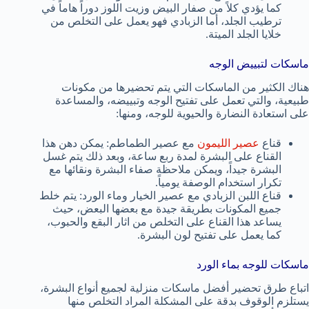
كما يؤدي كلاً من صفار البيض وزيت اللوز دوراً هاماً في
ترطيب الجلد، أما الزبادي فهو يعمل على التخلص من
خلايا الجلد الميتة.
ماسكات لتبييض الوجه
هناك الكثير من الماسكات التي يتم تحضيرها من مكونات
طبيعية، والتي تعمل على تفتيح الوجه وتبييضه، والمساعدة
على استعادة النضارة والحيوية للوجه، ومنها:
قناع
عصير الليمون
مع عصير الطماطم: يمكن دهن هذا
القناع على البشرة لمدة ربع ساعة، وبعد ذلك يتم غسل
البشرة جيداً، ويمكن ملاحظة صفاء البشرة ونقائها مع
تكرار استخدام الوصفة يومياً.
قناع اللبن الزبادي مع عصير الخيار وماء الورد: يتم خلط
جميع المكونات بطريقة جيدة مع بعضها البعض، حيث
يساعد هذا القناع على التخلص من اثار البقع والحبوب،
كما يعمل على تفتيح لون البشرة.
ماسكات للوجه بماء الورد
اتباع طرق تحضير أفضل ماسكات منزلية لجميع أنواع البشرة،
يستلزم الوقوف بدقة على المشكلة المراد التخلص منها