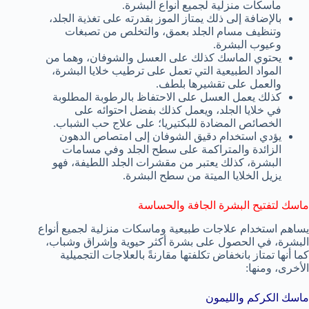
ماسكات منزلية لجميع أنواع البشرة.
بالإضافة إلى ذلك يمتاز الموز بقدرته على تغذية الجلد،
وتنظيف مسام الجلد بعمق، والتخلص من تصبغات
وعيوب البشرة.
يحتوي الماسك كذلك على العسل والشوفان، وهما من
المواد الطبيعية التي تعمل على ترطيب خلايا البشرة،
والعمل على تقشيرها بلطف.
كذلك يعمل العسل على الاحتفاظ بالرطوبة المطلوبة
في خلايا الجلد، ويعمل كذلك بفضل احتوائه على
الخصائص المضادة للبكتيريا؛ على علاج حب الشباب.
يؤدي استخدام دقيق الشوفان إلى امتصاص الدهون
الزائدة والمتراكمة على سطح الجلد وفي مسامات
البشرة، كذلك يعتبر من مقشرات الجلد اللطيفة، فهو
يزيل الخلايا الميتة من سطح البشرة.
ماسك لتفتيح البشرة الجافة والحساسة
يساهم استخدام علاجات طبيعية وماسكات منزلية لجميع أنواع
البشرة، في الحصول على بشرة أكثر حيوية وإشراق وشباب،
كما أنها تمتاز بانخفاض تكلفتها مقارنةً بالعلاجات التجميلية
الأخرى، ومنها:
ماسك الكركم والليمون