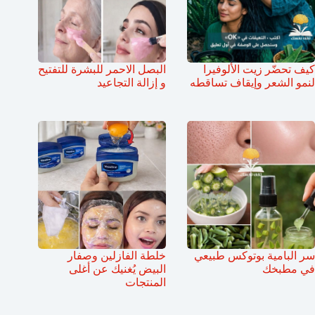
كيف تحضّر زيت الألوفيرا
البصل الاحمر للبشرة للتفتيح
لنمو الشعر وإيقاف تساقطه
و إزالة التجاعيد
سر البامية بوتوكس طبيعي
خلطة الفازلين وصفار
في مطبخك
البيض يُغنيك عن أغلى
المنتجات