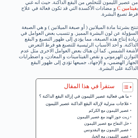
من عصير الليمون للتخلص من البقع الداكنة. حيث أنه غني
ب
فيتامين C
و مضادات الأكسدة التي قد تكون فعالة في علاج
فرط تصبغ البشرة.
تنتج بشرتنا مادة الميلانين ( أو صبغة الميلانين ) و هي الصبغة
السؤولة عن لون البشرة المميز. و تتسبب بعض العوامل في
زيادة إنتاج هذه الصبغة، مما يؤدي إلى ظهور التصبغ و البقع
الداكنة. و أحد الأسباب الرئيسية للتصبغ هو فرط التعرض
لأشعة الشمس. كما أن هناك بعض العوامل الاخرى مثل عدم
التوازن الهرموني و نقص الفيتامينات و المعادن، و اضطرابات
الجهاز الهضمي، و الإجهاد، جميعها تؤدي إلى ظهور البقع
الداكنة على البشرة.
ستقرأ في هذا المقال
ما هي فعالية عصير الليمون في إزالة البقع الداكنة ؟
علاجات منزلية لإزالة البقع الداكنة عصير الليمون
عصير الليمون مع الكركم
زيت جوز الهند مع عصير الليمون
خل التفاح مع عصير الليمون
عصير الليمون مع البقدونس
عصير الليمون مع الخيار