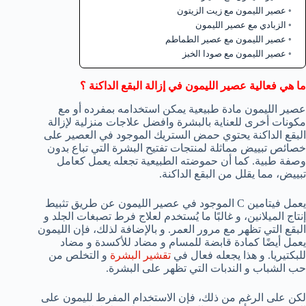
عصير الليمون مع زيت الزيتون
الزبادي مع عصير الليمون
عصير الليمون مع عصير الطماطم
عصير الليمون مع صودا الخبز
ما هي فعالية عصير الليمون في إزالة البقع الداكنة ؟
عصير الليمون مادة طبيعية يمكن استخدامه بمفرده أو مع
مكونات أخرى للعناية بالبشرة وافضل علاجات منزلية لإزالة
البقع الداكنة يحتوي حمض الستريك الموجود في العصير على
خصائص تبييض مماثلة لمنتجات تفتيح البشرة التي تباع بدون
وصفة طبية. كما أن حموضته الطبيعية تجعله يعمل كعامل
تبييض، مما يقلل من البقع الداكنة.
يعمل فيتامين C الموجود في عصير الليمون عن طريق تثبيط
إنتاج الميلانين، و غالبًا ما يُستخدم لعلاج فرط تصبغات الجلد و
البقع التي تظهر مع مرور العمر. و بالإضافة لذلك، فإن الليمون
يعمل أيضًا كمادة قابضة للمسام و مضاد للأكسدة و مضاد
للبكتيريا. و هذا يجعله فعال في
تقشير البشرة
و التخلص من
حب الشباب و الندبات التي تظهر على البشرة.
لكن على الرغم من ذلك، فإن الاستخدام المفرط لليمون على