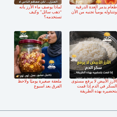
طعام يدمر الغدة الدرقية
لماذا يوصف ماء الأرز بأنه
وتتناوله يومياً تجنبه من الأن
“ذهب سائل” وكيف
تستخدمه؟
الأرز الأبيض لا يرفع مستوى
ملعقة صغيرة يوميًا ولاحظ
السكر في الدم إذا قمت
الفرق بعد اسبوع
بتحضيره بهذه الطريقة