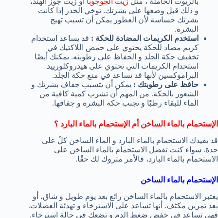
بالزيوت الحاملة ، مثل
زيت الجوجوبا
أو زيت جوز الهند،
و ذلك قبل وضعها على بشرتك. توخي الحذر إذا كانت
بشرتك حساسة لأن العطور يمكن أن تسبب تهيج
البشرة.
استخدم الكريمات المضادة للحكة :
قد يساعد استخدام
كريم مضاد للحكة يحتوي على حمض اللاكتيك في
تخفيف حكة الجلد و الحفاظ على رطوبته. يمكنك أيضًا
استخدام الكريمات التي تحتوي على هيدروكلورييد
البراموكسين لأنها قد تساعد في منع حكة الجلد.
حافظ على رطوبتك :
يمكن أن يتسبب جفاف بشرتك و
الشعور بالحكة. من المهم أن تشرب كمية كافية من
الماء للبقاء رطبًا و تجنب حكة البشرة و جفافها.
الإستحمام بالماء الساخن أم الإستحمام بالماء البارد ؟
قد يفيدك الاستحمام بالماء البارد و الماء الساخن كلٌ على
حدة. سواء كنت تفضل الاستحمام بالماء الساخن على
الاستحمام بالماء البارد، فالأمر متروك لك حقًا.
الإستحمام بالماء الساخن
يعتبر الاستحمام بالماء الساخن رائع بعد يوم طويل و شاق، أو
بعد تمرين مكثف. أنها تساعد على الاسترخاء و تهدئة العضلات.
فهي تساعد في خفض ضغط الدم و تضعك في حالة استرخاء.