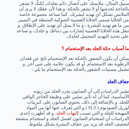
سبيل المثال، ملابسك على اتصال دائم بجلدك، لكنك لا تشعر
بالحاجة لخدشها أو لا تشعر بالحكة. و هذا لأن عقلك لا يرى أن
الملابس تشكل أي تهديد لبشرتك. كما تساعد مجموعة خاصة
من الخلايا تسمى الخلايا العصبية الشوكية المثبطة في التمييز
بين ما هو تهديد للبشرة ، و ما لا يمثل أي تهديد على الإطلاق. و
تنقل هذه الخلايا العصبية إشارات بين دماغك و جلدك، و تساعد
على تحديد التهديد المحتمل لجلدك.
ما أسباب حكة الجلد بعد الإستحمام ؟
يمكن أن يكون الشعور بالحكة بعد الإستحمام ناتج عن فقدان
الرطوبة بعد الاستحمام. أو قد يكون علامة على شي آخر. و
تشمل مسببات الشعور بالحكة بعد الإستحمام ما يلي :
جفاف الجلد
تشير الدراسات إلى أن الصابون يجرد الجلد من زيوته
الأساسية، كما أن له تأثير سلبي على وظيفة الحاجز الواقي
للجلد. و بالإضافة إلى ذلك، يحتوي الصابون على كبريتات
لوريل الصوديوم ( SLS ) و التي يُعرف عنها أنها من المواد
المهيجة للجلد و التي تسبب
إلتهاب الجلد
. و قد أظهرت إحدى
الدراسات أن استخدام الصابون لغسل الجلد و استخدام منشفة
لتجفيف الجلد قد يزيد من جفاف البشرة بشكل ملحوظ.