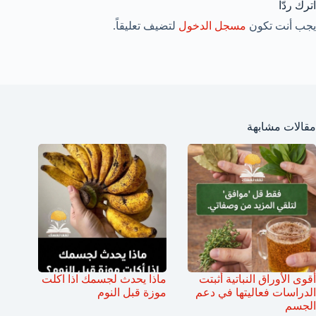
اترك ردّاً
يجب أنت تكون
مسجل الدخول
لتضيف تعليقاً.
مقالات مشابهة
أقوى الأوراق النباتية أثبتت
ماذا يحدث لجسمك اذا اكلت
الدراسات فعاليتها في دعم
موزة قبل النوم
الجسم