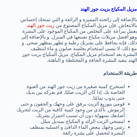
مزيل المكياج بزيت جوز الهند
بالإضافة إلى رائحته المميزة و الرائعة و التي تمنحك إحساس
بالانتعاش. فإن مزيل المكياج المصنوع من
زيت جوز الهند
يعمل ببراعة على التخلص من المكياج الموجود على البشرة
وهو أفضل مزيلات مكياج تصنعها في المنزل. و بالإضافة إلى
ذلك، فإنه يحافظ على بشرتك رطبة و تظهر بمظهر صحي. و
مع ذلك، لا تنسى استخدام بجلسة صابون و ماء لتنظيف
البشرة بعد استخدام مزيل المكياج. مزيل المكياج بزيت جوز
الهند مفيد للبشرة الجافة و المختلطة و الباهتة.
طريقة الاستخدام
استخرج كمية صغيرة من زيت جوز الهند من العبوة
الخاصة بك. إذا كان الزيت صلبًا، قم بفركه بين يديك
حتى يذوب تمامًا.
قومي بتوزيع الزيت برفق على وجهك و الجفون و حتى
الرموش. تأكدي من وجود كمية كافية من الزيت لتحريك
أصابعك بسهولة دون أن تسبب احمرار بشرتك.
امسحي الزيت الزائد و المكياج بمنديل مبلل.
رشي وجهك ببعض الماء الدافئ و اغسليه بمنظف
البشرة لتحصل على بشرة رائعة.