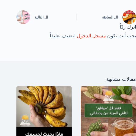
ال
السابقة
ال
التالية
اترك ردّاً
يجب أنت تكون
مسجل الدخول
لتضيف تعليقاً.
مقالات مشابهة