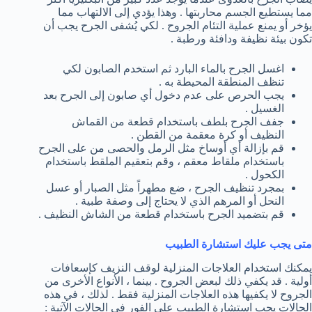
مما يستطيع الجسم محاربتها . وهذا يؤدي إلى الالتهاب مما
يؤخر أو يمنع عملية التئام الجروح . لكي يُشفى الجرح يجب أن
تكون بيئة نظيفة ودافئة ورطبة .
اغسل الجرح بالماء البارد ثم استخدم الصابون لكي
تنظف المنطقة المحيطة به .
يجب الحرص على عدم دخول أي صابون إلى الجرح بعد
الغسيل .
جفف الجرح بلطف باستخدام قطعة من القماش
النظيف أو كرة معقمة من القطن .
قم بإزالة أي أوساخ مثل الرمل والحصى من على الجرح
باستخدام ملقاط معقم ، وقم بتعقيم الملقط باستخدام
الكحول .
بمجرد تنظيف الجرح ، ضع مطهراً مثل الصبار أو عسل
النحل أو المرهم الذي لا يحتاج إلى وصفة طبية .
قم بتضميد الجرح باستخدام قطعة من الشاش النظيف .
متى يجب عليك استشارة الطبيب
يمكنك استخدام العلاجات المنزلية لوقف النزيف كإسعافات
أولية . قد يكفي ذلك لبعض الجروح . بينما ، الأنواع الأخرى من
الجروح لا يكفيها هذه العلاجات المنزلية فقط . لذلك ، في هذه
الحالات يجب استشارة الطبيب على الفور في الحالات الآتية :