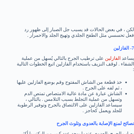
لكن ، في بعض الحالات قد يسبب جل الصبار إلى ظهور رد
فعل تحسسي مثل الطفح الجلدي وتهيج الجلد والاحمرار .
7- الفازلين
يساعد
الفازلين
على ترطيب الجرح بالتالي يُسهل من عملية
الشفاء . لوقف النزيف باستخدام الفازلين اتبع الخطوات التالية
:
خذ قطعة من الشاش المفتوح وقم بوضع الفازلين عليها
، ثم لفه على الجرح .
الشاش عبارة عن مادة عالية الامتصاص تمتص الدم
وتسهل من عملية التجلط بسبب التلامس . بالتالي ،
سيساعد الفازلين على الالتصاق بالجرح وتوفير الرطوبة
للجلد ويعمل كحاجز .
نصائح لمنع الإصابة بالعدوى وتلوث الجرح
يصاب الجرح بالعدوى عندما يوجد عدد كبير من البكتيريا أكثر