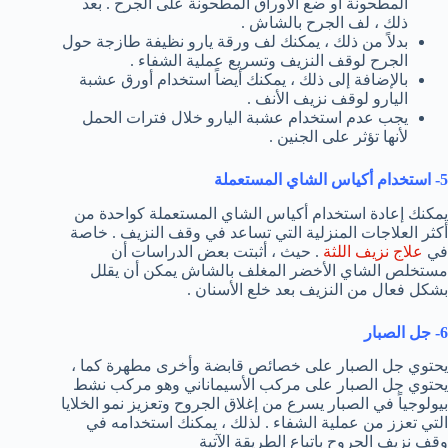
المطحونة أو ضع الأوراق المطحونة على الجرح . بعد
ذلك ، لف الجرح بالشاش .
بدلاً من ذلك ، يمكنك لف ورقة يارو نظيفة طازجة حول
الجرح لوقف النزيف وتسريع عملية الشفاء .
بالإضافة إلى ذلك ، يمكنك أيضاً استخدام أورق عشبة
اليارو لوقف نزيف الأنف .
يجب عدم استخدام عشبة اليارو خلال فترات الحمل
لأنها تؤثر على الجنين .
5- استخدام أكياس الشاي المستعملة
يمكنك إعادة استخدام أكياس الشاي المستعملة كواحدة من
أكثر العلاجات المنزلية التي تساعد في وقف النزيف . خاصة
في
علاج نزيف اللثة
. حيث ، أثبتت بعض الدراسات أن
مستخلص الشاي الأخضر المغلف بالشاش يمكن أن يقلل
بشكل فعال من النزيف بعد خلع الأسنان .
6- جل الصبار
يحتوي جل الصبار على خصائص قابضة وأخرى مطهرة كما ،
يحتوي جل الصبار على مركب الأسيماناني وهو مركب نشط
بيولوجياً في الصبار يسرع من إغلاق الجروح وتعزيز نمو الخلايا
التي تعزز من عملية الشفاء . لذلك ، يمكنك استخدامه في
وقف نزيف الجروح باتباع الطريقة الآتية