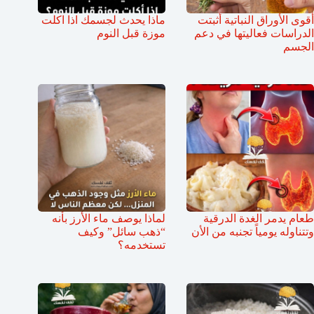
أقوى الأوراق النباتية أثبتت
ماذا يحدث لجسمك اذا اكلت
الدراسات فعاليتها في دعم
موزة قبل النوم
الجسم
طعام يدمر الغدة الدرقية
لماذا يوصف ماء الأرز بأنه
وتتناوله يومياً تجنبه من الأن
“ذهب سائل” وكيف
تستخدمه؟