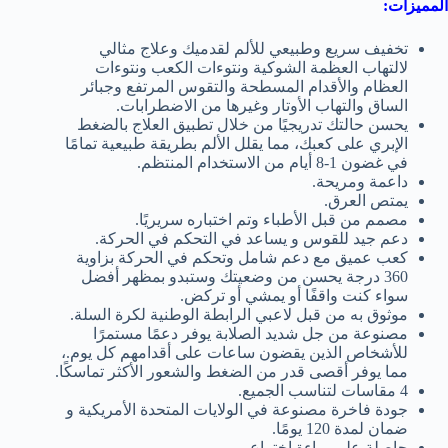
المميزات:
تخفيف سريع وطبيعي للألم لقدميك وعلاج مثالي
لالتهاب العظمة الشوكية ونتوءات الكعب ونتوءات
العظام والأقدام المسطحة والتقوس المرتفع وجبائر
الساق والتهاب الأوتار وغيرها من الاضطرابات.
يحسن حالتك تدريجيًا من خلال تطبيق العلاج بالضغط
الإبري على كعبك، مما يقلل الألم بطريقة طبيعية تمامًا
في غضون 1-8 أيام من الاستخدام المنتظم.
داعمة ومريحة.
يمتص العرق.
مصمم من قبل الأطباء وتم اختباره سريريًا.
دعم جيد للقوس و يساعد في التحكم في الحركة.
كعب عميق مع دعم شامل وتحكم في الحركة بزاوية
360 درجة يحسن من وضعيتك وستبدو بمظهر أفضل
سواء كنت واقفًا أو يمشي أو تركض.
موثوق به من قبل لاعبي الرابطة الوطنية لكرة السلة.
مصنوعة من جل شديد الصلابة يوفر دعمًا مستمرًا
للأشخاص الذين يقضون ساعات على أقدامهم كل يوم.،
مما يوفر أقصى قدر من الضغط والشعور الأكثر تماسكًا.
4 مقاسات لتناسب الجميع.
جودة فاخرة مصنوعة في الولايات المتحدة الأمريكية و
ضمان لمدة 120 يومًا.
حاصلة على براءة اختراع.