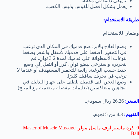
لا يبقى دائما في مكانه.
يعمل بشكل أفضل للقوس وليس الكعب.
طريقة الاستخدام:
وضعان للاستخدام
وضع العلاج بالابر: ضع قدميك في المكان الذي ترغب
في التحفيز. اضغط على قدميك لأسفل واشعر بضغط
نتوءات الأسطوانة على قدميك لمدة 2-3 ثوانٍ. قم
بتحريره واسترخي لبضع ثوانٍ. كرر أو انتقل إلى وضع
جديد حسب الرغبة. رائعة للتحفيز المستهدف أو عندما لا
ترغب في تحريك ساقيك كثيرًا.
وضع العجن: لف قدميك بلطف على جهاز التدليك في
اتجاهين متعاكسين (تعليمات مفصلة متضمنة مع المنتج)
السعر:
26.26 ريال سعودي.
التقييم:
4.3 من 5 نجوم.
9. كرة ماستر
اوف ماسل مولر
Master of Muscle Massage
Ball