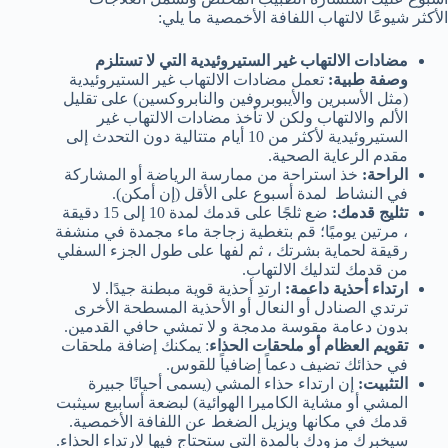
الأكثر شيوعًا لالتهاب اللفافة الأخمصية ما يلي:
مضادات الالتهاب غير الستيروئيدية التي لا تستلزم
وصفة طبية:
تعمل مضادات الالتهاب غير الستيروئيدية
(مثل الأسبرين والأيبوبروفين والنابروكسين) على تقليل
الألم والالتهاب ولكن لا تأخذ مضادات الالتهاب غير
الستيروئيدية لأكثر من 10 أيام متتالية دون التحدث إلى
مقدم الرعاية الصحية.
الراحة:
خذ استراحة من ممارسة الرياضة أو المشاركة
في النشاط لمدة أسبوع على الأقل (إن أمكن).
تثليج قدمك:
ضع ثلجًا على قدمك لمدة 10 إلى 15 دقيقة
، مرتين يوميًا؛ قم بتغطية زجاجة ماء مجمدة في منشفة
رقيقة لحماية بشرتك ، ثم لفها على طول الجزء السفلي
من قدمك لتدليك الالتهاب.
ارتداء أحذية داعمة:
ارتدِ أحذية قوية مبطنة جيدًا. لا
ترتدي الصنادل أو النعال أو الأحذية المسطحة الأخرى
بدون دعامة مقوسة مدمجة و لا تمشي حافي القدمين.
تقويم العظام أو ملحقات الحذاء
: يمكنك إضافة ملحقات
في حذائك تضيف دعماً إضافياً للقوس.
التثبيت:
إن ارتداء حذاء المشي (يسمى أحيانًا جبيرة
المشي أو مشاية الكاميرا الهوائية) لبضعة أسابيع سيثبت
قدمك في مكانها ويزيل الضغط عن اللفافة الأخمصية.
سيخبرك مزودك بالمدة التي ستحتاج فيها لارتداء الحذاء.