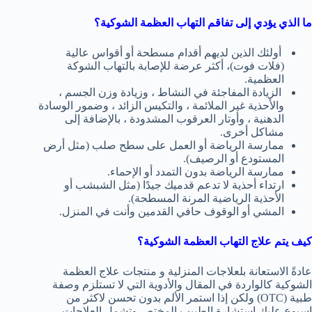
ما الذي يؤدي إلى تفاقم التهاب العظمة الشوكية؟
أولئك الذين لديهم أقدام مسطحة أو أقواس عالية
(فلات فوت)، أكثر عرضة للإصابة بالتهاب الشوكة
العظمية.
الزيادة المفاجئة في النشاط ، وزيادة وزن الجسم ،
والأحذية غير الملائمة ، والتكيس الزائد ، وضمور الوسادة
الدهنية ، وأوتار العرقوب المشدودة ، بالإضافة إلى
مشاكل أخرى.
ممارسة الرياضة أو العمل على سطح صلب (مثل أرض
المستودع أو الرصيف).
ممارسة الرياضة بدون التمدد أو الإحماء.
ارتداء أحذية لا تدعم قدميك جيدًا (مثل الشبشب أو
الأحذية الرياضية المرنة المسطحة).
المشي أو الوقوف حافي القدمين وأنت في المنزل.
كيف يتم علاج التهاب العظمة الشوكية؟
عادةً الاستعانة بلعلاجات المنزلية و منتجات علاج العظمة
الشوكية كالواردة في المقال والأدوية التي لا تستلزم وصفة
طبية (OTC) ولكن إذا استمر الألم بدون تحسن لاكثر من
اسبوع عليك استشارة الطبيب المختص وتشمل العلاجات