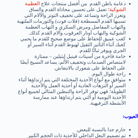
دعامة باطن القدم
من أفضل منتجات علاج
العظمة
الشوكية
؛
تعمل على تحسين محاذاة القدم والساق
وتعزز الراحة وتساعد على تخفيف التوتر والآلام التي
تسببها القدم المسطحة (فلات فوت) والتورمات الملتهبة
والتهاب المفاصل ومرض السكري و التهاب العظمة
الشوكية والتهاب أوتار العرقوب وآلام القدم كذلك.
كعب عميق للحفاظ على موضع صحيح للقدم ما يحمي
كعبك أثناء التأثير الثقيل لهبوط القدم أثناء السير أو
الجري ويوفر ثباتًا للقدم.
خامة فاخرة من أسيتات فينيل إيثيلين – ممتازة
لامتصاص الصدمات وتخفيف الألم، يساعد النسيج أيضًا
على الحفاظ على شعورك بالانتعاش.
راحة طوال اليوم.
متوافق مع أنواع الأحذية المختلفة
التي يتم ارتداؤها أثناء
السير أو النزهات العادية أو أحذية العمل والأحذية
الطويلة؛ فهي توفر الراحة والتبطين المثالي لجميع أنواع
الأحذية اليومية أو التي يتم ارتداؤها عند ممارسة
الأنشطة الترفيهية.
العيوب:
حازم جدا بالنسبة للبعض.
تم تصميم النعل الداخلي للأحذية ذات الحجم الكبير