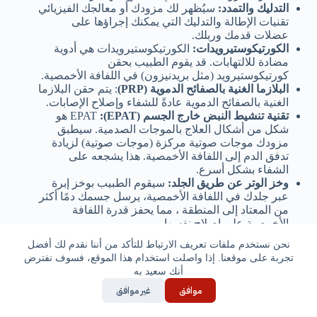
التدليك والتمدد:
سيُظهر لك مزودك أو معالجك الفيزيائي
تقنيات الإطالة والتدليك التي يمكنك إجراؤها على
عضلات قدمك وربلك.
الكورتيكوستيرويدات:
الكورتيكوستيرويدات هي أدوية
مضادة للالتهابات. قد يقوم الطبيب بحقن
كورتيكوستيرويد (مثل بريدنيزون) في اللفافة الأخمصية.
البلازما الغنية بالصفائح الدموية (PRP)
: يتم حقن البلازما
الغنية بالصفائح الدموية عادةً للشفاء وإصلاح الإصابات.
تقنية تنشيط النبض خارج الجسم (EPAT):
EPAT هو
شكل من أشكال العلاج بالموجات الصدمية. سيطبق
مزودك موجات صوتية مركزة (موجات صوتية) لزيادة
تدفق الدم إلى اللفافة الأخمصية. هذا يشجعه على
الشفاء بشكل أسرع.
وخز الوتر عن طريق الجلد:
سيقوم الطبيب بوخز إبرة
عبر جلدك في اللفافة الأخمصية، يرسل جسمك دمًا أكثر
من المعتاد إلى المنطقة ، مما يحفز قدرة اللفافة
الأخمصية على إصلاح نفسها.
جراحة التهاب العظمة الشوكية؛
عادةً ما تكون العلاجات
نحن نستخدم ملفات تعريف الارتباط للتأكد من أننا نقدم لك أفضل
المذكورة أعلاه هي كل ما تحتاجه لتخفيف الأعراض
تجربة على موقعنا. إذا واصلت استخدام هذا الموقع، فسوف نفترض
وعلاج التهاب اللفافة الأخمصية. من النادر جدًا أن تحتاج
أنك سعيد به
إلى جراحة.
موافق
غير موافق
كيف أتجنب التهاب العظمة الشوكية؟