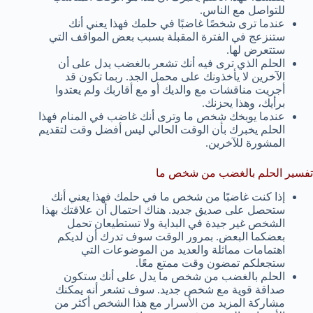
للتواصل مع الناس.
عندما ترى شخصًا غاضبًا في حلمك فهذا يعني أنك
ستنزعج في الفترة المقبلة بسبب بعض المواقف التي
ستتعرض لها.
الحلم الذي ترى فيه أنك تشعر بالغضب يدل على أن
الآخرين لا يأخذونك على محمل الجد. ربما تكون قد
أجريت مناقشات مع والديك أو مع أقاربك ولم يعتدوا
برأيك، وهذا يحزنك.
عندما يوبخك شخص ما وترى أنك غاضب في المنام فهذا
الحلم يخبرك بأن الوقت الحالي ليس أفضل وقت لتقديم
المشورة للآخرين.
تفسير الحلم بالغضب من شخص ما
إذا كنت غاضبًا من شخص ما في حلمك فهذا يعني أنك
ستحصل على صديق جديد. هناك احتمال أن علاقتك بهذا
الشخص غير جيدة في البداية ولا تستطيعان تحمل
بعضكما البعض. بمرور الوقت سوف تدرك أن لديكم
اهتمامات مماثلة والعديد من الموضوعات التي
ستجعلكم تمضون وقت ممتع معًا.
الحلم بالغضب من شخص ما يدل على أنك ستكون
صداقة قوية مع شخص جديد. سوف تشعر أنه يمكنك
مشاركة المزيد من الأسرار مع هذا الشخص أكثر من