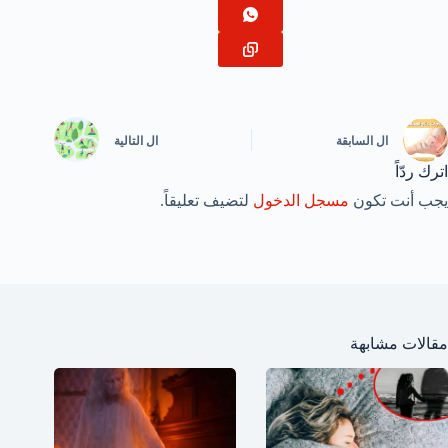
ال
السابقة
ال
التالية
اترك ردّاً
يجب أنت تكون
مسجل الدخول
لتضيف تعليقاً.
مقالات مشابهة