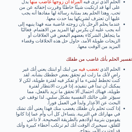
الحلم الذي ترى فيه
المرأة أن زوجها غاضب منها
يدل
على أنها قد ارتكبت شيئًا خاطئًا وقررت إخفائه عن من
تحب. وهذا الحلم يعد بمثابة رسالة لها مفادها أنه يجب
عليها أن تعترف لشريكها بما حدث معها.
عندما يحلم الرجل بأن زوجته غاضبة منه فهذا ينبهه إلى
أنه يجب عليه أن يكرس لها المزيد من الاهتمام. فغالبًا
ما يتجاهل الشركاء بعضهم البعض في العلاقات أو
الزيجات طويلة الأمد، حاول حل هذه الخلافات وقضاء
المزيد من الوقت معها.
تفسير الحلم بأنك غاضب من طفلك
الحلم الذي
تغضب فيه
من ابنك أو ابنتك يعني أنك غير
راضٍ لأنك ما زلت لم تحقق بعض خططك بشأنه. لقد
كنت تخطط لشيء ما أو تفكر فيه لفترة طويلة، لكن لا
يمكنك أن تبدأ في تنفيذه. إذا قررت الانتظار لفترة
طويلة، فهناك احتمال ألا تحقق ما تريد بالفعل، مما
سيؤثر على حالتك النفسية بشكل سلبي. لذا توقف عن
البحث عن الأعذار وابدأ في العمل فوراً.
إذا كنت تحلم بأن طفلك يغضب منك فهذا يعني أنك تشك
في مهاراتك في التربية. يتساءل كل أب وأم عما إذا كانوا
يقومون بتربية أولادهم بالطريقة الصحيحة. لا داعي
للقلق، سيخبرك الوقت أنك لم ترتكب أخطاء كبيرة وأنك
قد اجتزت الأمر بنجاح.