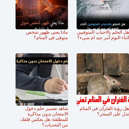
هل الحلم بالاحباب المتوفيين
ماذا يعني ظهور شخص
اثناء النوم أمر جيد ام سيء؟
متوفى في المنام؟
هل رؤية الفئران في المنام
شاهد تفسير حلم دخول
تدل على السحر؟
الامتحان بدون مذاكرة
للمطلقة: هل يعكس قلقك
من التحديات؟