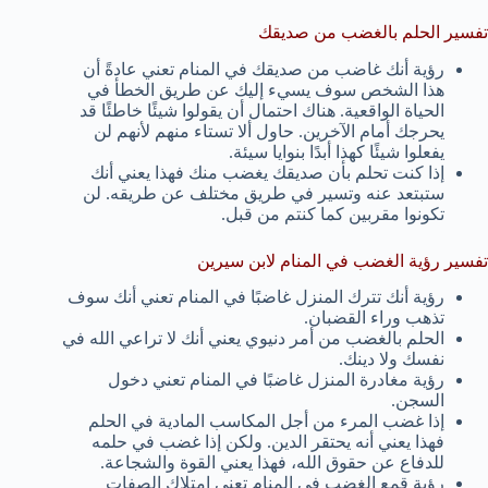
تفسير الحلم بالغضب من صديقك
رؤية أنك غاضب من صديقك في المنام تعني عادةً أن
هذا الشخص سوف يسيء إليك عن طريق الخطأ في
الحياة الواقعية. هناك احتمال أن يقولوا شيئًا خاطئًا قد
يحرجك أمام الآخرين. حاول ألا تستاء منهم لأنهم لن
يفعلوا شيئًا كهذا أبدًا بنوايا سيئة.
إذا كنت تحلم بأن صديقك يغضب منك فهذا يعني أنك
ستبتعد عنه وتسير في طريق مختلف عن طريقه. لن
تكونوا مقربين كما كنتم من قبل.
تفسير رؤية الغضب في المنام لابن سيرين
رؤية أنك تترك المنزل غاضبًا في المنام تعني أنك سوف
تذهب وراء القضبان.
الحلم بالغضب من أمر دنيوي يعني أنك لا تراعي الله في
نفسك ولا دينك.
رؤية مغادرة المنزل غاضبًا في المنام تعني دخول
السجن.
إذا غضب المرء من أجل المكاسب المادية في الحلم
فهذا يعني أنه يحتقر الدين. ولكن إذا غضب في حلمه
للدفاع عن حقوق الله، فهذا يعني القوة والشجاعة.
رؤية قمع الغضب في المنام تعني امتلاك الصفات