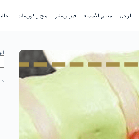
الرجل
معاني الأسماء
فيزا وسفر
منح و كورسات
تحالي
ال