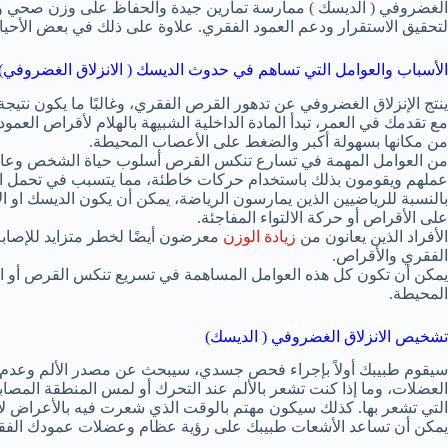
الغضروفي ( الديسك ) ممارسة تمارين جيدة والحفاظ على وزن صحي و
لتحقيق الاستقرار ودعم العمود الفقري. علاوة على ذلك في بعض الأحيان 
الأسباب والعوامل التي تساهم في حدوث الديسك ( الانزلاق الغضروفي)
ينتج الإنزلاق الغضروفي عن تدهور القرص الفقري، وغالبًا ما يكون نتيجة 
مع تقدمك في العمر، تبدأ المادة الداخلية الشبيهة بالهلام لأقراص العم
من مكانها بسهولة أكبر والضغط على الأعصاب المحيطة.
من العوامل المهمة في تسارع تنكس القرص أسلوب حياة الشخص وعادات
عملهم ويقومون بذلك باستخدام حركات خاطئة، مما يتسبب في تحمل ال
بالنسبة للرياضيين الذين يمارسون الرياضة، يمكن أن يكون الديسك او الا
على الأقراص أو حركة الالتواء المفاجئة.
الأفراد الذين يعانون من
زيادة الوزن
معرضون أيضًا لخطر متزايد للإصابة
الفقري والأقراص.
يمكن أن تكون كل هذه العوامل المساهمة في تسريع تنكس القرص أو
المحيطة.
تشخيص الانزلاق الغضروفي ( الديسك)
سيقوم طبيبك أولاً بإجراء فحص جسدي، سيبحث عن مصدر الألم وعدم
العضلات، وما إذا كنت تشعر بالألم عند التحرك أو لمس المنطقة المصا
التي تشعر بها. كذلك سيكون مهتم بالوقت الذي شعرت فيه بالأعراض لأ
يمكن أن تساعد الأشعات طبيبك على رؤية عظام وعضلات عمودك الفقري