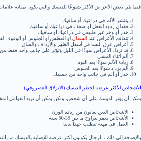
فيما يلي بعض الأعراض الأكثر شيوعًا للديسك والتي تكون بمثابة علامات
ينتشر الألم في ذراعيك أو ساقيك
فقدان ردود الفعل أو ضعف في ذراعيك أو ساقيك
خدر أو وخز غير طبيعي في ذراعيك أو ساقيك
تتفاقم الأعراض عند
السعال
أو العطس أو الجلوس أو الوقوف لف
أعراض عرق النسا في أسفل الظهر والأرداف والساق
قد تزداد الأعراض سوءًا في الليل وتؤثر على جانب واحد فقط م
ألم أثناء المشي
زيادة الألم سوءًا بعد النوم
ألم يزداد سوءًا بعد الجلوس
خدر أو ألم في جانب واحد من جسمك
الأشخاص الأكثر عرضة لخطر الديسك (الانزلاق الغضروفي)
يمكن أن يؤثر الديسك على أي شخص، ولكن يمكن أن تزيد العوامل المختلف
الاشخاص الذين يعانون من زيادة الوزن
الأشخاص بعمر يتراوح ما بين 35-50 سنة
العمل في مهنة تتطلب جهدا بدنيا
بالإضافة إلى ذلك ، الرجال يكونون أكثر عرضة للإصابة بالديسك من الن