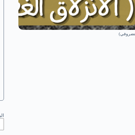
لغضروفي)
ال