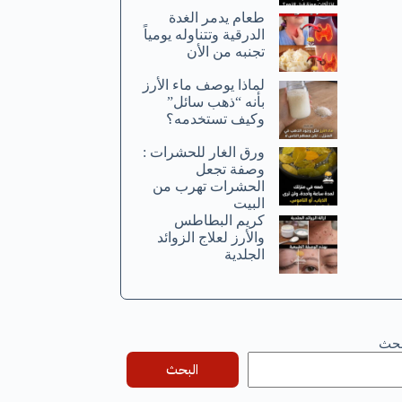
طعام يدمر الغدة
الدرقية وتتناوله يومياً
تجنبه من الأن
لماذا يوصف ماء الأرز
بأنه “ذهب سائل”
وكيف تستخدمه؟
ورق الغار للحشرات :
وصفة تجعل
الحشرات تهرب من
البيت
كريم البطاطس
والأرز لعلاج الزوائد
الجلدية
بحث
البحث