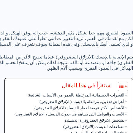
العمود الفقري مهم جدا بشكل مثير للدهشة، حيث انه يوفر الهيكل والد
لكن مع تقدمك في العمر، تزيد التغييرات التي تطرأ على عمودك الف
والذي يُسمى أيضًا بالديسك، وفي هذه المقالة سوف نتعرف على الديسك
تتم الإصابة بالديسك (الأنزلاق الغضروفي) عندما تصبح الأقراص المطا
الفقري) جافة أو متصدعة أو تالفة. نتيجة لذلك يمكن أن ينتفخ الحشو ا
الهياكل في العمود الفقري ويسبب آلام الظهر.
ستقرأ في هذا المقال
التغيرات الجسمانية المرتبطة بالعمر من الأسباب الشائعة:
أعراض تحذيرية مرتبطة بالديسك ( الإنزلاق الغضروفي)
الأشخاص الأكثر عرضة لخطر الديسك (الانزلاق الغضروفي)
الأسباب والعوامل التي تساهم في حدوث الديسك ( الانزلاق الغضروفي)
تشخيص الانزلاق الغضروفي ( الديسك)
مضاعفات الديسك (الانزلاق الغضروفي)
علاج الديسك ( الانزلاق الغضروفي)