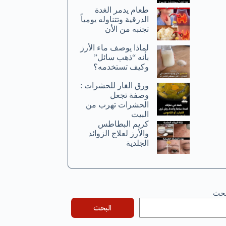
طعام يدمر الغدة
الدرقية وتتناوله يومياً
تجنبه من الأن
لماذا يوصف ماء الأرز
بأنه “ذهب سائل”
وكيف تستخدمه؟
ورق الغار للحشرات :
وصفة تجعل
الحشرات تهرب من
البيت
كريم البطاطس
والأرز لعلاج الزوائد
الجلدية
بحث
البحث