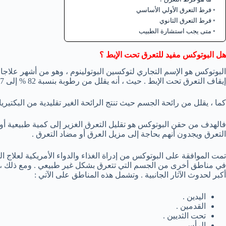
فرط التعرق الأولي الأساسي
فرط التعرق الثانوي
متى يجب استشارة الطبيب
هل البوتوكس مفيد للتعرق تحت الإبط ؟
البوتوكس هو الإسم التجاري لتوكسين البوتولينوم ، وهو من أشهر علاجات 
إيقاف التعرق تحت الإبط . حيث ، أنه يقلل من رطوبة بنسبة 82 % إلى 87 % ويستمر الجفاف عادة ما بين ثلاثة أشهر إلى 12 شهراً .
كما ، يقلل من رائحة الجسم حيث تنتج الرائحة الغير تقليدية من البكتيريا 
فالهدف من حقن البوتوكس هو تقليل التعرق الغزير إلى كمية طبيعية أو
التعرق ويجدون أنهم بحاجة إلى مزيل العرق أو مضاد التعرق .
تمت الموافقة على البوتوكس من إدراة الغذاء والدواء الأمريكية لعلاج ال
في مناطق أخرى من الجسم التي تتعرق بشكل غير طبيعي . ومع ذلك ، يم
أكبر لحدوث الآثار الجانبية . وتشمل هذه المناطق على الآتي :
اليدين .
القدمين .
تحت الثديين .
الرأس .