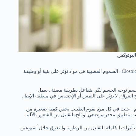
بالبوتوكس
توكسين البوتولينوم هو سم عصبي تصنعه بكتيريا تُسمى Clostridium botulinum . السموم العصبية هي مواد تؤثر على بنية أو وظيفة
لجسم توجه الجسم لكي يتفاعل بطريقة معينة . يعمل
اج العرق . لا يؤثر على اللمس أو الإحساس في منطقة الإبط .
الإجراء عادة حقن 25 حقنة في كل إبط على بعد من 1 إلى 2 سم ، حيث في كل مرة يقوم الطبيب بحقن كمية صغيرة من
ب بتطبيق مخدر موضعي أو ثلج للتقليل من الشعور بالألم .
لتأثيرات الكاملة للتقليل من الرطوبة والتعرق خلال أسبوعين