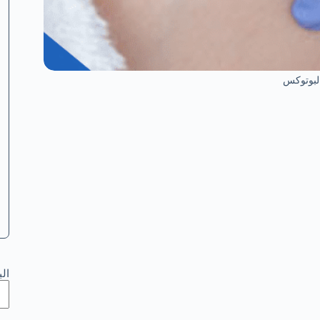
البوتوكس
ال