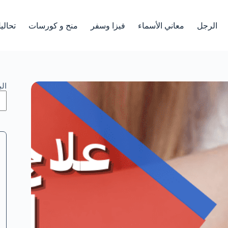
الرجل
معاني الأسماء
فيزا وسفر
منح و كورسات
تحالي
ال