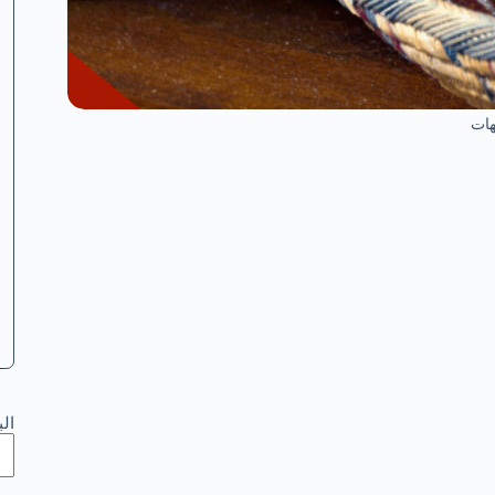
مهات
ال