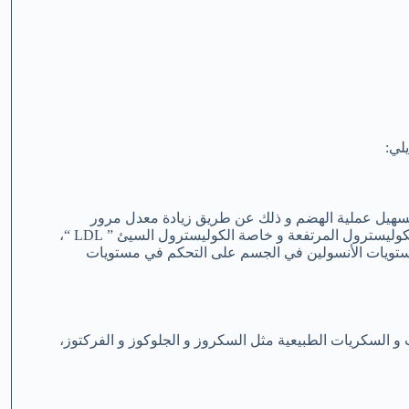
يلي:
 تسهيل عملية الهضم و ذلك عن طريق زيادة معدل مرور
الطعام عبر الجهاز الهضمي. منا أنها تساعد أيضاً على تقليل مستويات الكوليسترول المرتفعة و خاصة الكوليسترول السيئ ” LDL “،
ستويات الأنسولين في الجسم على التحكم في مستويات
ات و السكريات الطبيعية مثل السكروز و الجلوكوز و الفركتوز،