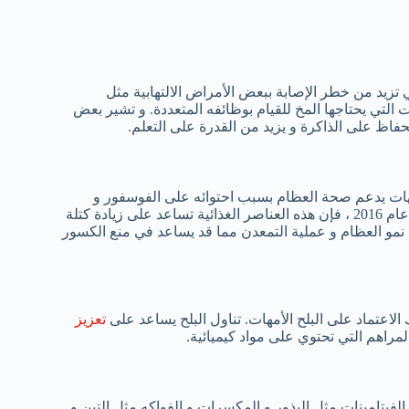
ي تزيد من خطر الإصابة ببعض الأمراض الالتهابية مثل
التي يحتاجها المخ للقيام بوظائفه المتعددة. و تشير بعض
حفاظ على الذاكرة و يزيد من القدرة على التعلم.
ات يدعم صحة العظام بسبب احتوائه على الفوسفور و
الكالسيوم، و هي معادن تساعد على تقوية العظام. و وفقاً لبحث أجرى عام 2016 ، فإن هذه العناصر الغذائية تساعد على زيادة كتلة
ظم نمو العظام و عملية التمعدن مما قد يساعد في منع الكسور
اعتماد على البلح الأمهات. تناول البلح يساعد على
تعزيز
المراهم التي تحتوي على مواد كيميائية.
الفيتامينات مثل البذور و المكسرات و الفواكه مثل التين و