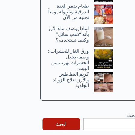
طعام يدمر الغدة
الدرقية وتتناوله يومياً
تجنبه من الأن
لماذا يوصف ماء الأرز
بأنه “ذهب سائل”
وكيف تستخدمه؟
ورق الغار للحشرات :
وصفة تجعل
الحشرات تهرب من
البيت
كريم البطاطس
والأرز لعلاج الزوائد
الجلدية
بحث
البحث