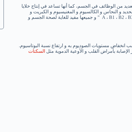
لعديد من الوظائف في الجسم، كما أنها تساعد في إنتاج خلايا
حديد و النحاس و الكالسيوم و المغنيسيوم و الكبريت و
المنجنيز، كما يحتوي على العديد من الفيتامينات مثل فيتامينات ” A ، B1 ، B2 ، B3 ، B5 ” و جميعها مفيد للغاية لصحة الجسم و
 انخفاض مستويات الصوديوم به و ارتفاع نسبة البوتاسيوم.
لإصابة بأمراض القلب و الأوعية الدموية مثل
السكتات