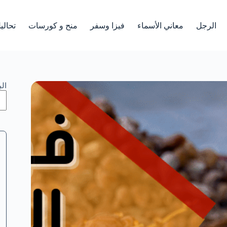
الرجل
معاني الأسماء
فيزا وسفر
منح و كورسات
تحالي
ال