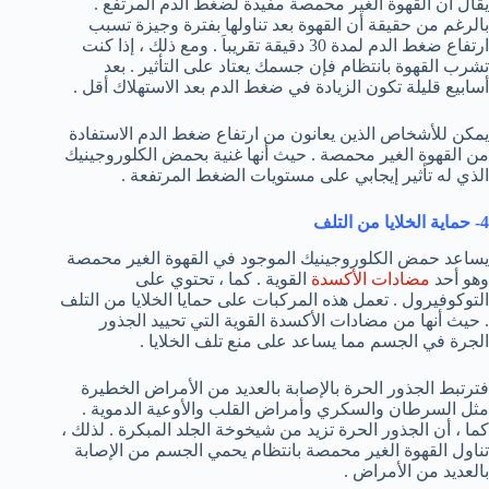
يقال أن القهوة الغير محمصة مفيدة لضغط الدم المرتفع .
بالرغم من حقيقة أن القهوة بعد تناولها بفترة وجيزة تسبب
ارتفاع ضغط الدم لمدة 30 دقيقة تقريباَ . ومع ذلك ، إذا كنت
تشرب القهوة بانتظام فإن جسمك يعتاد على التأثير . بعد
أسابيع قليلة تكون الزيادة في ضغط الدم بعد الاستهلاك أقل .
يمكن للأشخاص الذين يعانون من ارتفاع ضغط الدم الاستفادة
من القهوة الغير محمصة . حيث أنها غنية بحمض الكلوروجينيك
الذي له تأثير إيجابي على مستويات الضغط المرتفعة .
4- حماية الخلايا من التلف
يساعد حمض الكلوروجينيك الموجود في القهوة الغير محمصة
وهو أحد
مضادات الأكسدة
القوية . كما ، تحتوي على
التوكوفيرول . تعمل هذه المركبات على حمايا الخلايا من التلف
. حيث أنها من مضادات الأكسدة القوية التي تحييد الجذور
الجرة في الجسم مما يساعد على منع تلف الخلايا .
فترتبط الجذور الحرة بالإصابة بالعديد من الأمراض الخطيرة
مثل السرطان والسكري وأمراض القلب والأوعية الدموية .
كما ، أن الجذور الحرة تزيد من شيخوخة الجلد المبكرة . لذلك ،
تناول القهوة الغير محمصة بانتظام يحمي الجسم من الإصابة
بالعديد من الأمراض .