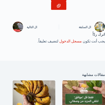
ال
السابقة
ال
التالية
اترك ردّاً
يجب أنت تكون
مسجل الدخول
لتضيف تعليقاً.
مقالات مشابهة