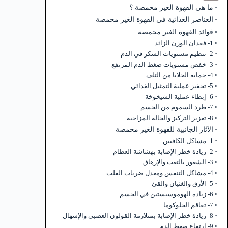
ما هي القهوة الغير محمصة ؟
العناصر الغذائية في القهوة الغير محمصة
فوائد القهوة الغير محمصة
1- فقدان الوزن الزائد
2- تنظيم مستويات السكر في الدم
3- خفض مستويات ضغط الدم المرتفع
4- حماية الخلايا من التلف
5- تحفيز عملية التمثيل الغذائي
6- إبطاء عملية الشيخوخة
7- طرد السموم من الجسم
8- تعزيز التركيز والحالة المزاجية
الآثار الجانبية للقهوة الغير محمصة
1- مشاكل الكافيين
2- زيادة خطر الإصابة بهشاشة العظام
3- الشعور بالتعب والإرهاق
4- مشاكل التنفس ومعدل ضربات القلب
5- الأرق والغثيان والقئ
6- زيادة الهوموسيستين في الجسم
7- تفاقم الجلوكوما
8- زيادة خطر الإصابة بمتلازمة القولون العصبي والإسهال
9- ارتفاع ضغط الدم