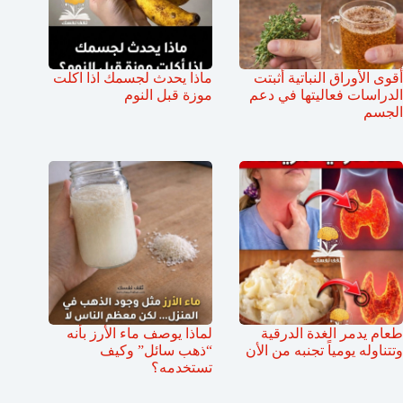
أقوى الأوراق النباتية أثبتت
ماذا يحدث لجسمك اذا اكلت
الدراسات فعاليتها في دعم
موزة قبل النوم
الجسم
طعام يدمر الغدة الدرقية
لماذا يوصف ماء الأرز بأنه
وتتناوله يومياً تجنبه من الأن
“ذهب سائل” وكيف
تستخدمه؟