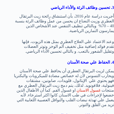
3. تحسين وظائف الرئة والأداء الرياضي
أجريت دراسة عام 2016، بأن استنشاق رائحة زيت البرتقال
العطري وزيت النعناع ان يحسن من عمل وظائف الرئة بنسبة
40 – 70% وبالتالي تنظيف التنفس عند الأشخاص الذين
يمارسون التمارين الرياضية.
وعند الاعتماد علي العلاج العطري بمثل هذه الزيوت، فإنها
تقدم فوائد إضافية مثل تخفيف ألم الوخز وتوتر العضلات
وتقليل الشعور بالتعب. و بالتالي تحسين الأداء الرياضي.
4. الحفاظ علي صحة الأسنان
يمكن لزيت البرتقال العطري أن يحافظ علي صحة الأسنان
ويحارب التسوس لأن له خصائص مضادة للميكروبات والبكتريا
فهو يحتوي علي الإيثانول، قلويدات، صابونين، مشتقات
فينولية، فلافونويد. لذلك، يتم دمج زيت البرتقال العطري مع
منتجات
غسول الاسنان
او غسول الفم. كما أن الأطفال الذين
خضعوا لإجراءات في طب الاسنان كانوا اكثر استرخاء. لأنه
يعمل علي تهدئة نبضات القلب والنواقل العصبية اللعابية التي
تزيد من القلق والتوتر.