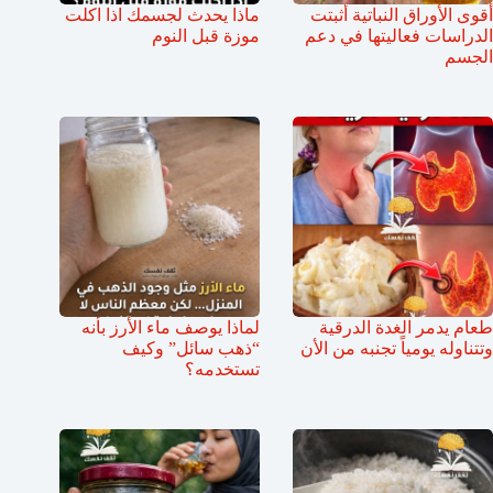
أقوى الأوراق النباتية أثبتت
ماذا يحدث لجسمك اذا اكلت
الدراسات فعاليتها في دعم
موزة قبل النوم
الجسم
طعام يدمر الغدة الدرقية
لماذا يوصف ماء الأرز بأنه
وتتناوله يومياً تجنبه من الأن
“ذهب سائل” وكيف
تستخدمه؟