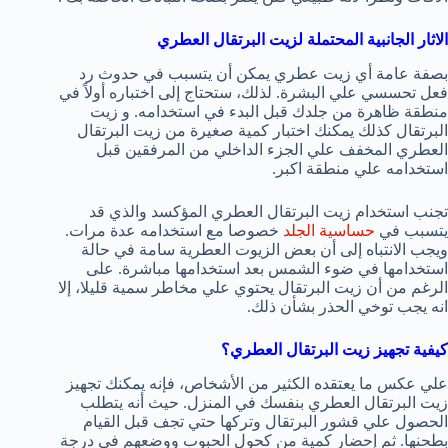
الاثار الجانبية المحتملة لزيت البرتقال العطري
بصفة عامة أي زيت عطري يمكن أن يتسبب في حدوث رد
فعل تحسسي علي البشرة. لذلك، ستحتاج إلى اختباره أولاً في
منطقة ظاهرة من جلدك قبل البدء في استخدامه. و زيت
البرتقال كذلك يمكنك اختبار كمية صغيرة من زيت البرتقال
العطري المخفف علي الجزء الداخلي من المرفقين قبل
استخدامه علي منطقة اكبر.
تجنب استخدام زيت البرتقال العطري المؤكسد والذي قد
يتسبب في
حساسية الجلد
خصوصا مع استخدامه عدة مرات.
ويجب الانتباه إلى أن بعض الزيوت العطرية سامة في حالة
استخدامها في ضوء الشمس بعد استخدامها مباشرة. على
الرغم من أن زيت البرتقال يحتوي علي مخاطر سمية قليلا، إلا
انه يجب توخي الحذر بشأن ذلك.
كيفية تجهيز زيت البرتقال العطري؟
علي عكس ما يعتقده الكثير من الأشخاص، فإنه يمكنك تجهيز
زيت البرتقال العطري بنفسك في المنزل. حيث أنه يتطلب
الحصول علي قشور البرتقال وتركها حتي تجف قبل القيام
بطحنها. ثم إحضار كمية من كحول الحبوب ووضعهم في درجة