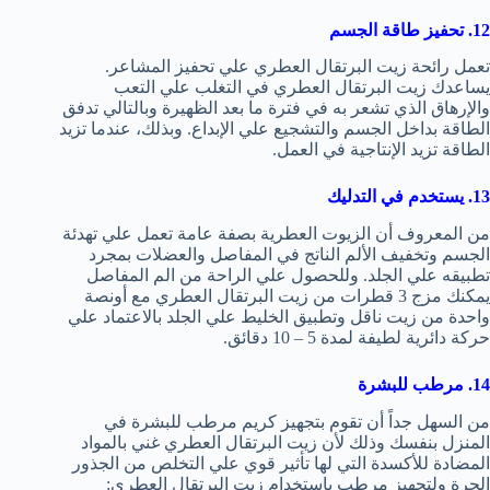
12. تحفيز طاقة الجسم
تعمل رائحة زيت البرتقال العطري علي تحفيز المشاعر.
يساعدك زيت البرتقال العطري في التغلب علي التعب
والإرهاق الذي تشعر به في فترة ما بعد الظهيرة وبالتالي تدفق
الطاقة بداخل الجسم والتشجيع علي الإبداع. وبذلك، عندما تزيد
الطاقة تزيد الإنتاجية في العمل.
13. يستخدم في التدليك
من المعروف أن الزيوت العطرية بصفة عامة تعمل علي تهدئة
الجسم وتخفيف الألم الناتج في المفاصل والعضلات بمجرد
تطبيقه علي الجلد. وللحصول علي الراحة من الم المفاصل
يمكنك مزج 3 قطرات من زيت البرتقال العطري مع أونصة
واحدة من زيت ناقل وتطبيق الخليط علي الجلد بالاعتماد علي
حركة دائرية لطيفة لمدة 5 – 10 دقائق.
14. مرطب للبشرة
من السهل جداً أن تقوم بتجهيز كريم مرطب للبشرة في
المنزل بنفسك وذلك لأن زيت البرتقال العطري غني بالمواد
المضادة للأكسدة التي لها تأثير قوي علي التخلص من الجذور
الحرة ولتجهيز مرطب باستخدام زيت البرتقال العطري: