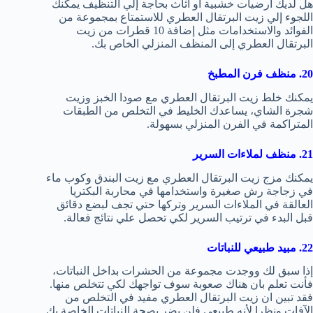
هل لديك أرضيات خشبية أو أثاث بحاجة إلي التنظيف يمكنك
اللجوء إلي زيت البرتقال العطري للاستمتاع بمجموعة من
الفوائد والاستخدامات مثل إضافة 10 قطرات من زيت
البرتقال العطري إلى المنظف المنزلي الخاص بك.
20. منظف فرن المطبخ
يمكنك خلط زيت البرتقال العطري مع صودا الخبز وزيت
شجرة الشاي، يساعدك الخليط في التخلص من الطبقات
المتراكمة في الفرن المنزلي بسهولة.
21. منظف لملاءات السرير
يمكنك مزج زيت البرتقال العطري مع زيت البندق وكوب ماء
في زجاجة رش صغيرة واستخدامها في محاربة البكتريا
العالقة في الملاءات السرير وتركها حتي تجف لبضع دقائق
قبل البدء في ترتيب السرير لكي تحصل علي نتائج فعالة.
22. مبيد طبيعي للنباتات
إذا سبق لك ووجدت مجموعة من الحشرات بداخل النباتات،
فأنت تعلم بان هناك صعوبة سوف تواجهك لكي تتخلص منها.
فقد تبين ان زيت البرتقال العطري مفيد في التخلص من
الآفات ونظرا لأنه طبيعي فلن يضر بصحة النباتات الخاصة بك .