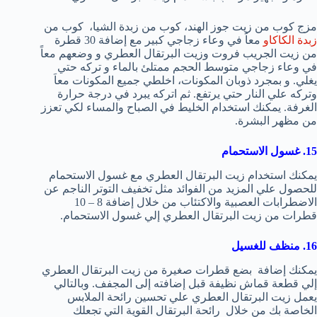
مزج كوب من زيت جوز الهند، كوب من زبدة الشيا، كوب من
زبدة الكاكاو
معاً في وعاء زجاجي كبير مع إضافة 30 قطرة
من زيت الجريب فروت وزيت البرتقال العطري و وضعهم معاً
في وعاء زجاجي متوسط الحجم ممتلئ بالماء و تركه حتي
يغلي. و بمجرد ذوبان المكونات، اخلطي جميع المكونات معاَ
وتركه علي النار حتي يرتفع. ثم اتركه يبرد في درجة حرارة
الغرفة. يمكنك استخدام الخليط في الصباح والمساء لكي تعزز
من مظهر البشرة.
15. غسول الاستحمام
يمكنك استخدام زيت البرتقال العطري مع غسول الاستحمام
للحصول علي المزيد من الفوائد مثل تخفيف التوتر الناجم عن
الاضطرابات العصبية والاكتئاب من خلال إضافة 8 – 10
قطرات من زيت البرتقال العطري إلي غسول الاستحمام.
16. منظف للغسيل
يمكنك إضافة بضع قطرات صغيرة من زيت البرتقال العطري
إلي قطعة قماش نظيفة قبل إضافته إلى المجفف. وبالتالي
يعمل زيت البرتقال العطري علي تحسين رائحة الملابس
الخاصة بك من خلال رائحة البرتقال القوية التي تجعلك