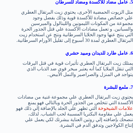
5. عامل مضاد للاكسدة ومضاد للسرطان
مثل الزيوت الحمضية الأخرى، يحتوي زيت البرتقال العطري
علي خصائص مضادة للأكسدة قوية وذلك بفضل وجود
مجموعة من المكونات الليمونين واللينالول والميرسين
والسبانين. و تعمل مضادات الأكسدة علي قتل الجذور الحرة
التي ينتج عنها وجود الخلايا السرطانية ونتج عن استخدام زيت
البرتقال العطري لمدة 30 أسبوع إلى تقليل الأورام السرطانية.
6. عامل طارد للديدان ومبيد حشري
يمتلك زيت البرتقال العطري تأثيرات قوية في قتل اليرقات
التي تنقل الملايا كما أنه يعتبر مبخر قوي ضد الذباب الذي
يتواجد في المنزل والصراصير والنمل الأبيض..
7. ملمع للبشرة
يحتوي زيت البرتقال العطري علي مجموعة غنية من مضادات
الأكسدة التي تتخلص من الجذور الحرة وبالتالي فهو يمنع
علامات الشيخوخة
التي تظهر علي الجلد بالإضافة إلي ذلك فهو
يعمل علي مقاومة البكتريا المسببة لحب الشباب. لذلك،
ننصحك بإضافته إلي روتين العناية ببشرتك لكي يعمل علي
إنتاج الكولاجين وتدفق الدم في البشرة.