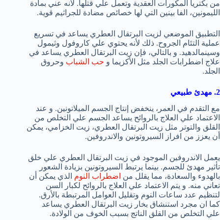
من بكتريا المكورات العقدية وتعمل علي قتلها. لأنه عني بمادة
الليمونين، الفا بينين التي لها خصائص مضادة للجراثيم قوية.
التطبيق الموضعي لزيت البرتقال العطري يساعد في تسريع
عملية التئام الجروح. ذلك لأنه يحتوي علي كاروفول وثيمول
وسينمالدهيد. و بالتالي، فإن زيت البرتقال العطري يساعد في
علاج اضطرابات الجلد مثل الأكزيما و
حب الشباب
وحروق
الجلد.
2. مهدئ طبيعي
مع التقدم في العمر، ينخفض إنتاج الجسم الميلاتونين. و عند
الاعتماد علي العلاج بالروائح يساعد الجسم علي التخلص من
القلق والتوتر مثل زيت البرتقال العطري، زيت الخزامي، يمكن
أن يعزز من افراز السيروتونين والاندروفين.
يعمل الاندروفين الموجود في زيت البرتقال العطري علي خلق
تأثير مهدئ للجسم. بينما يرتبط السيروتونين بزيادة الشعور
بالهدوء والسعادة، مما يقلل من
اضطراب النوم
الذي يمكن أن
تعاني منه. و يتم الاعتماد علي العلاج بالروائح لكبار السن
لتنظيم عدد ساعات النوم وتقليل العوامل المرتبطة بالأرق.
كما ان مجرد استنشاق بخار زيت البرتقال العطري يساعد
علي التخلص من القلق الناتج بسبب الخوف من الولادة.