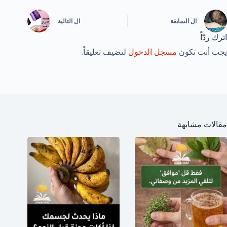
ال
السابقة
ال
التالية
اترك ردّاً
يجب أنت تكون
مسجل الدخول
لتضيف تعليقاً.
مقالات مشابهة