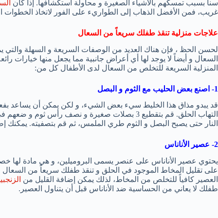
سناً بسبب تمسكهم بالأشياء الصغيرة و محاولة استكشافها. إذا كان
السع
غريب، فمن الأفضل الذهاب إلى الطواريء على الفور لاتخاذ الخطوات الل
علاجات منزلية تنقذ طفلك سريعاً من السعال
لحسن الحظ ، فإن هناك العديد من الوصفات السريعة و السهلة والتي ي
السعال و أيضاً لا يوجد لها أي أعراض جانبية مما يجعل منها خيارات ر
المنزلية السريعة للتخلص من السعال لدى الأطفال كل من:
1- اصنع بعض الحليب مع الثوم و البصل
قد يبدو مذاق هذا الخليط سيء بعض الشيء، و لكن يمكن أن يساعد بفعالي
التهاب الحلق. قم بتقطيع 3 بصلات صغيرة و نصف رأس ث
النار حتى يصبح البصل و الثوم طري الملمس، ثم قم بتصفيته. يمكنك 
2- عصير الأناناس
يحتوي عصير الأناناس على عنصر يسمى البروميلين، و هي مادة لها خصا
على تقليل المخاط الموجود في الحلق و تنقذ طفلك سريعاً من السعال . 
العصير كافياً للتخلص من المخاط، لذلك يمكن إضافة القليل من
الزنجبي
طفلك لا يعاني من الحساسية ضد الأناناس قبل أن يتناول العصير.