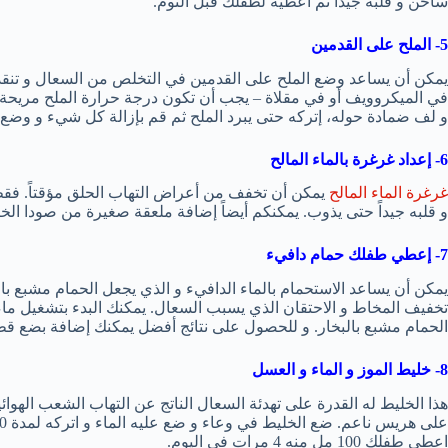
ساخن و قلبه جيداً ثم اعطيه لطفلك قبل النوم.
5- الملح على القدمين
يمكن أن يساعد وضع الملح على القدمين في التخلص من السعال و تنقذ
في الميكروويف أو في مقلاة – يجب أن تكون درجة حرارة الملح مريحة
و لف ضمادة حوله، إتركه حتى يبرد الملح ثم قم بإزالة كل شيء و وضع 
6- إعداد غرغرة بالماء المالح
غرغرة الماء المالح
و قلبه جيداً حتى يذوب. يمكنكم أيضاً إضافة ملعقة صغيرة من صودا الخ
7- إعطي طفلك حمام دافيء
يمكن أن يساعد الاستحمام بالماء الدافيء و الذي يجعل الحمام مشبع با
تخفيف المخاط و الاحتقان الذي يسبب السعال. يمكنك البدء بتشغيل ماء 
الحمام مشبع بالبخار. و للحصول على نتائج أفضل يمكنك إضافة بضع ق
8- خليط الموز و الماء و العسل
هذا الخليط له القدرة على تهدئة السعال الناتج عن التهاب الشعب الهوا
اعطي طفلك 100 مل منه 4 مرات في اليوم.