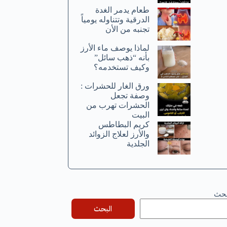
طعام يدمر الغدة
الدرقية وتتناوله يومياً
تجنبه من الأن
لماذا يوصف ماء الأرز
بأنه “ذهب سائل”
وكيف تستخدمه؟
ورق الغار للحشرات :
وصفة تجعل
الحشرات تهرب من
البيت
كريم البطاطس
والأرز لعلاج الزوائد
الجلدية
بحث
البحث