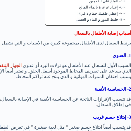
5- الملح على القدمين
6- إعداد غرغرة بالماء المالح
7- إعطي طفلك حمام دافيء
8- خليط الموز و الماء و العسل
أسباب إصابة الأطفال بالسعال
يرتبط السعال لدى الأطفال بمجموعة كبيرة من الأسباب و التي تشمل ما
1- العدوى
السبب الأول للسعال عند الأطفال هو نزلات البرد أو عدوى
الجهاز التن
الذي يساعد على تصريف المخاط الموجود أسفل الحلق. و تعتبر أيضاً الإص
بسبب احتقان الممرات الهوائية و الذي ينتج عنه تراكم المخاط.
2- الحساسية الأنفية
قد تتسبب الإفرازات الناتجة عن الحساسية الأنفية في الإصابة بالسعال،
في إطلاق السعال.
3- إبتلاع جسم غريب
قد يتسبب أيضاً ابتلاع جسم صغير ” مثل لعبة صغيرة ” في تعرض الطفل ل