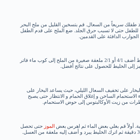
 طفلك سريعاً من السعال. قم بتسخين القليل من ملح البحر
 للطفل حتى لا تسبب حرق الجلد. ضع الملح على قدم الطفل
الجوارب الدافئة على القدمين.
يمكن أن تخفف من أعراض التهاب الحلق مؤقتاً. فقط أضف 4/1 أو 2/1 ملعقة صغيرة من الملح إلى كوب ماء فاتر
بز إلى الخليط للحصول على نتائج أفضل.
لبخار على تخفيف السعال الليلي، حيث يساعد البخار على
الاستحمام الساخن و إغلاق الحمام و الانتظار حتى يصبح
طرات من زيت الأوكالبتوس إلى حوض الاستحمام.
ئية. أولاً قم بغلي بعض الماء ثم اهرس بعض
الموز
حتى تحصل
على هريس ناعم. ضع الخليط في وعاء و ضع عليه الماء و اتركه لمدة 30 دقيقة ثم اترك الخليط يبرد و أضف إليه ملعقة من العسل.