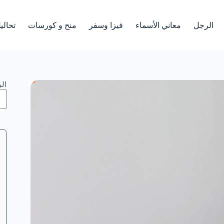
الرجل
معاني الأسماء
فيزا وسفر
منح و كورسات
تحالي
ال