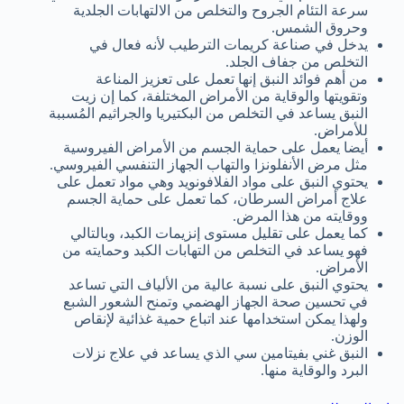
سرعة التئام الجروح والتخلص من الالتهابات الجلدية
وحروق الشمس.
يدخل في صناعة كريمات الترطيب لأنه فعال في
التخلص من جفاف الجلد.
من أهم فوائد النبق إنها تعمل على تعزيز المناعة
وتقويتها والوقاية من الأمراض المختلفة، كما إن زيت
النبق يساعد في التخلص من البكتيريا والجراثيم المُسببة
للأمراض.
أيضا يعمل على حماية الجسم من الأمراض الفيروسية
مثل مرض الأنفلونزا والتهاب الجهاز التنفسي الفيروسي.
يحتوي النبق على مواد الفلافونويد وهي مواد تعمل على
علاج أمراض السرطان، كما تعمل على حماية الجسم
ووقايته من هذا المرض.
كما يعمل على تقليل مستوى إنزيمات الكبد، وبالتالي
فهو يساعد في التخلص من التهابات الكبد وحمايته من
الأمراض.
يحتوي النبق على نسبة عالية من الألياف التي تساعد
في تحسين صحة الجهاز الهضمي وتمنح الشعور الشبع
ولهذا يمكن استخدامها عند اتباع حمية غذائية لإنقاص
الوزن.
النبق غني بفيتامين سي الذي يساعد في علاج نزلات
البرد والوقاية منها.