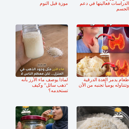
الدراسات فعاليتها في دعم
موزة قبل النوم
الجسم
طعام يدمر الغدة الدرقية
لماذا يوصف ماء الأرز بأنه
وتتناوله يومياً تجنبه من الأن
“ذهب سائل” وكيف
تستخدمه؟