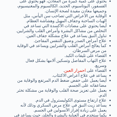
يحتوي على كمية كبيرة من المعادن، فهو يحتوي على
الفسفور، البوتاسيوم، الحديد، الكالسيوم والمغنيسيوم،
وجميعها معادن مفيدة لصحة الإنسان.
الوقاية من الأعراض التي تصاحب سن اليأس، مثل
الهبات الساخنة وجفاف المهبل وهشاشة العظام.
أيضا يحتوي على مضادات الأكسدة التي تساعد في
التخلص من مشاكل البشرة وأمراض القلب والشرايين.
تناول النبق يساعد في علاج مشكلة جفاف العين.
علاج أمراض الصدر وضيق التنفس المفاجئ.
كما يعالج أمراض القلب والشرايين ويساعد في الوقاية
من مرض السرطان.
القضاء على تليفات الكبد.
علاج التهاب المفاصل وتسكين آلامها بشكل فعال
وسريع.
القضاء على
احمرار العين
.
يساعد في علاج أعراض الاكتئاب.
أيضا يعمل على خفض ضغط الدم المرتفع والوقاية من
مضاعفاته على الجسم.
يعمل على تعزيز صحة القلب والوقاية من مشكلة تخثر
الدم.
علاج ارتفاع مستوى الكوليسترول في الدم.
يساعد زيت النبق في علاج مرض السكري وذلك لأنه
يعمل على زيادة إفراز الأنسولين في الجسم.
يكما ستخدم في العناية بالبشرة والجلد، حيث يساعد في