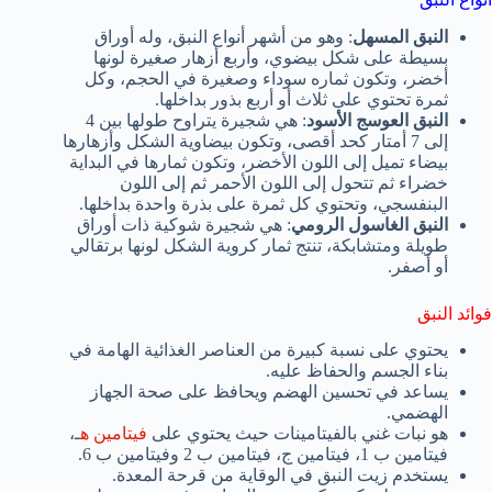
النبق المسهل
: وهو من أشهر أنواع النبق، وله أوراق
بسيطة على شكل بيضوي، وأربع أزهار صغيرة لونها
أخضر، وتكون ثماره سوداء وصغيرة في الحجم، وكل
ثمرة تحتوي على ثلاث أو أربع بذور بداخلها.
النبق العوسج الأسود
: هي شجيرة يتراوح طولها بين 4
إلى 7 أمتار كحد أقصى، وتكون بيضاوية الشكل وأزهارها
بيضاء تميل إلى اللون الأخضر، وتكون ثمارها في البداية
خضراء ثم تتحول إلى اللون الأحمر ثم إلى اللون
البنفسجي، وتحتوي كل ثمرة على بذرة واحدة بداخلها.
النبق الغاسول الرومي
: هي شجيرة شوكية ذات أوراق
طويلة ومتشابكة، تنتج ثمار كروية الشكل لونها برتقالي
أو أصفر.
فوائد النبق
يحتوي على نسبة كبيرة من العناصر الغذائية الهامة في
بناء الجسم والحفاظ عليه.
يساعد في تحسين الهضم ويحافظ على صحة الجهاز
الهضمي.
هو نبات غني بالفيتامينات حيث يحتوي على
فيتامين ه
ـ،
فيتامين ب 1، فيتامين ج، فيتامين ب 2 وفيتامين ب 6.
يستخدم زيت النبق في الوقاية من قرحة المعدة.