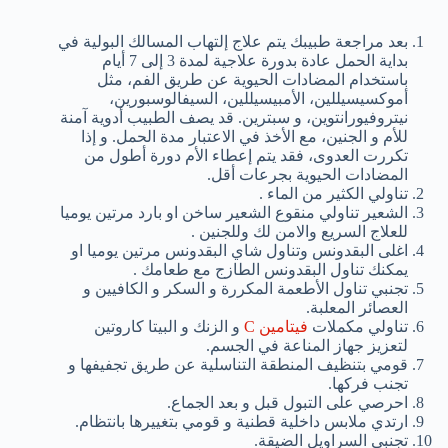
بعد مراجعة طبيبك يتم علاج إلتهاب المسالك البولية في
بداية الحمل عادة بدورة علاجية لمدة 3 إلى 7 أيام
باستخدام المضادات الحيوية عن طريق الفم، مثل
أموكسيسيللين، الأمبيسيللين، السيفالوسبورين،
نيتروفيورانتوين، و سبترين. قد يصف الطبيب أدوية آمنة
للأم و الجنين، مع الأخذ في الاعتبار مدة الحمل. و إذا
تكررت العدوى، فقد يتم إعطاء الأم دورة أطول من
المضادات الحيوية بجرعات أقل.
تناولي الكثير من الماء .
الشعير تناولي منقوع الشعير ساخن او بارد مرتين يوميا
للعلاج السريع والامن لك وللجنين .
اغلى البقدونس وتناول شاي البقدونس مرتين يوميا او
يمكنك تناول البقدونس الطازج مع طعامك .
تجنبي تناول الأطعمة المكررة و السكر و الكافيين و
العصائر المعلبة.
تناولي مكملات
فيتامين C
و الزنك و البيتا كاروتين
لتعزيز جهاز المناعة في الجسم.
قومي بتنظيف المنطقة التناسلية عن طريق تجفيفها و
تجنب فركها.
احرصي على التبول قبل و بعد الجماع.
ارتدي ملابس داخلية قطنية و قومي بتغييرها بانتظام.
تجنبي السراويل الضيقة.