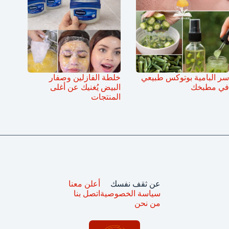
سر البامية بوتوكس طبيعي
خلطة الفازلين وصفار
في مطبخك
البيض يُغنيك عن أغلى
المنتجات
عن ثقف نفسك
أعلن معنا
سياسة الخصوصية
اتصل بنا
من نحن