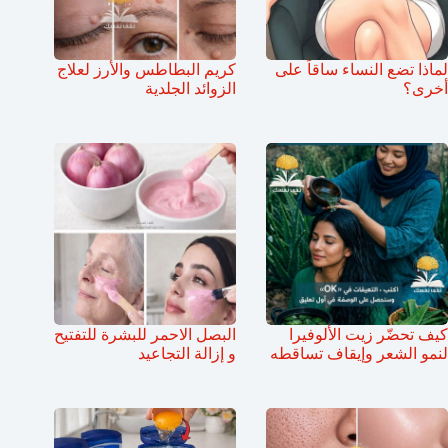
لماذا تضع النساء ساقاً على
كريم البطاطس والأرز لعلاج
أخرى؟
الزوائد الجلدية
كيف تحضّر زيت الألوفيرا
البصل الاحمر للبشرة للتفتيح
لنمو الشعر وإيقاف تساقطه
و إزالة التجاعيد