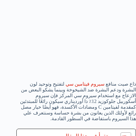
ذاع صيت منافع
سيروم فيتامين سي
لتفتيح وتوحيد لون
البشرة ودعم البشرة ضد الشيخوخة وبينما يشكو البعض من
الازعاج مع استخدام سيروم سي المركز فإن سيروم
أسكوربيل جلوكوزيد 12٪ ذا أورديناري سيكون رائعًا للمبتدئين
كمقدمة لفيتامين C ومضادات الأكسدة، فهو أيضًا خيار مصل
رائع لأولئك الذين يعانون من بشرة حساسة وسنتعرف علي
هذا السيروم باستفاضة في السطور القادمة.