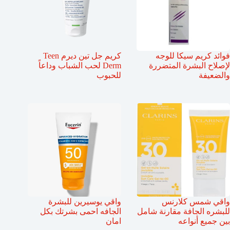
فوائد كريم سيكا للوجه
كريم جل تين ديرم Teen
لإصلاح البشرة المتضررة
Derm لحب الشباب وداعاً
والضعيفة
للحبوب
واقي شمس كلارنس
واقي يوسيرين للبشرة
للبشره الجافة مقارنة شامل
الجافه احمى بشرتك بكل
بين جميع أنواعه
امان