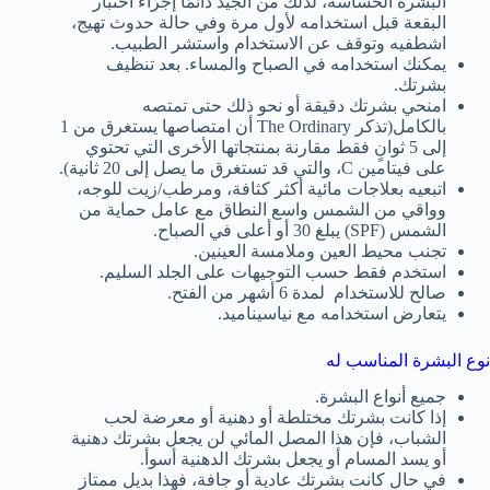
البشرة الحساسة، لذلك من الجيد دائمًا إجراء اختبار
البقعة قبل استخدامه لأول مرة وفي حالة حدوث تهيج،
اشطفيه وتوقف عن الاستخدام واستشر الطبيب.
يمكنك استخدامه في الصباح والمساء. بعد تنظيف
بشرتك.
امنحي بشرتك دقيقة أو نحو ذلك حتى تمتصه
بالكامل(تذكر The Ordinary أن امتصاصها يستغرق من 1
إلى 5 ثوانٍ فقط مقارنة بمنتجاتها الأخرى التي تحتوي
على فيتامين C، والتي قد تستغرق ما يصل إلى 20 ثانية).
اتبعيه بعلاجات مائية أكثر كثافة، ومرطب/زيت للوجه،
وواقي من الشمس واسع النطاق مع عامل حماية من
الشمس (SPF) يبلغ 30 أو أعلى في الصباح.
تجنب محيط العين وملامسة العينين.
استخدم فقط حسب التوجيهات على الجلد السليم.
صالح للاستخدام لمدة 6 أشهر من الفتح.
يتعارض استخدامه مع نياسيناميد.
نوع البشرة المناسب له
جميع أنواع البشرة.
إذا كانت بشرتك مختلطة أو دهنية أو معرضة لحب
الشباب، فإن هذا المصل المائي لن يجعل بشرتك دهنية
أو يسد المسام أو يجعل بشرتك الدهنية أسوأ.
في حال كانت بشرتك عادية أو جافة، فهذا بديل ممتاز