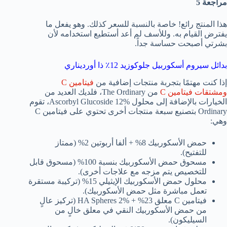
مراجعة 5
هذا المنتج رائع! خاصة بالنسبة للسعر كذلك. وهو يفعل ما
يفترض القيام به. وللأسف لم أعد أستطيع استخدامه لأن
بشرتي أصبحت حساسة جداً.
بدائل سيروم أسكوربيل جلوكوزيد 12٪ ذا أورديناري
إذا كنت مهتمًا بتجربة منتجات إضافية من
فيتامين C
ومشتقات فيتامين C
من The Ordinary، فلديك العديد من
الخيارات بالإضافة إلى محلول Ascorbyl Glucoside 12%، تقوم
Ordinary بتصنيع سبعة منتجات أخرى تحتوي على فيتامين C
وهي:
حمض الأسكوربيك 8% + ألفا أربوتين 2% (ممتاز
للتفتيح).
مسحوق حمض الأسكوربيك بنسبة 100% (مسحوق قابل
للتخصيص يتم مزجه مع علاجات أخرى).
محلول حمض الأسكوربيك الإيثيلي 15% (تركيبة مستقرة
تعمل مباشرة مثل حمض الأسكوربيك).
فيتامين C معلق 23% + HA Spheres 2% (تركيز عالٍ
من حمض الأسكوربيك النقي في معلق خالٍ من
السيليكون).