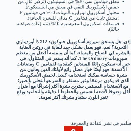
معلق فيتامين سي 30% في السيليكون (تركيز عالٍ من
حمض الأسكوربيك النقي في معلق من السيليكون).
محلول أسكوربيل تيترايزوبالميتات 20% في فيتامين F
(مشتق ثابت من فيتامين C مثالي للبشرة الجافة).
فوسفات أسكوربيل المغنيسيوم 10% (تتم إعادة صياغته
حاليًا).
إذن، هل يستحق سيروم أسكوربيل جلوكوزيد 12٪ ذا أورديناري
التجربة؟ نعم. فهو يعمل بشكل جيد للغاية في روتين العناية
بالبشرة في الصباح والمساء. كما أن ملمسه أفضل من معظم
سيرومات The Ordinary، كما أنه بسعر في المتناول، في
حين أنه سيكون رائعًا للمبتدئين كمقدمة لفيتامين C ومضادات
الأكسدة، فهو أيضًا خيار مصل رائع لأولئك الذين يعانون من
بشرة حساسة،
يمكنك استخدامه كبديل لحمض الأسكوربيك
الذي قد يكون مزعجًا وغير مستقر و السر هو التحلي بالصبر؛
مع الاستخدام المستمر، سترين بشرة أكثر إشراقًا مع أضرار
أقل وضوحًا لأشعة الشمس والخطوط الدقيقة والتجاعيد وبقع
تغير اللون. ستبدو بشرتك أكثر نعومة.
ساهم في نشر الثقافة والمعرفة