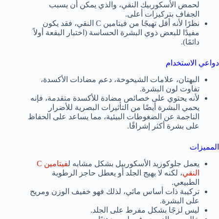
لحمض الأسكوربيك النقي، والذي يمكن أن يسبب
الجفاف بتركيزات أعلى.
نظرًا لأنه أقل تهيجًا من فيتامين C النقي، فقد يكون
مفيدًا للبعض ذوي البشرة الحساسة (اختبار البقعة أولاً
دائمًا).
دواعي الاستخدام
البهتان، علامات الشيخوخة، دعم مضادات الأكسدة،
تفاوت لون البشرة.
لأنه يحتوي على خصائص مضادة للأكسدة متقدمة، فإنه
يحمي البشرة أيضًا من التأثيرات البصرية للأضرار
الناجمة عن الضغوطات البيئية، مما يساعد على الحفاظ
على بشرة أكثر إشراقًا.
المميزات
يعمل جلوكوزيد الأسكوربيل بشكل مشابه ل
فيتامين C
النقي
، لكنه لا يهيج الجلد أو يعطل حاجز الرطوبة
الطبيعي.
تركيبة ذات أساس مائي، لذلك فهو خفيف الوزن ومريح
على البشرة.
ليس لزجًا بشكل مفرط على الجلد.