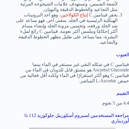
لأشعة الشمس، وتستهدف علامات الشيخوخة المرئية
مثل التجاعيد والخطوط الدقيقة والبهتان.
يحفز فيتامين C
إنتاج الكولاجين
، وهو أحد البروتينات
الهيكلية الرئيسية في الجلد. بمعنى آخر، فهو يساعد على
شد الجلد ورفعه، وتحسين مرونة الجلد وإنشاء مسام
أكثر إحكامًا وملمس أكثر نعومة. فيتامين C رائع لملء
البشرة، مما يساعد على تقليل مظهر الخطوط الدقيقة
والتجاعيد.
العيوب
فيتامين C في شكله النقي غير مستقر في الماء بينما
Ascorbyl Glucoside هو مشتق قابل للذوبان في الماء من
فيتامين C وهو أكثر استقرارًا في الماء ولكنه أقل فعالية من
حمض L-Ascorbic المباشر.
التقييم
4.4 من 5 نجوم
مراجعة المستخدمين لسيروم أسكوربيل جلوكوزيد 12٪ ذا
أورديناري