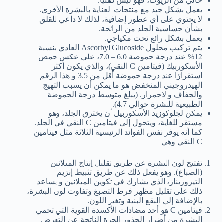
خالي من الزيوت، فهو ليس دهنيًا.
يعمل بشكل جيد مع منتجات العناية بالبشرة الأخرى.
لا يحتوي على أي عطور إضافية، لذلك لا داعي للقلق
بشأن حساسية الجلد من الرائحة.
يعمل بشكل رائع تحت مكياجي.
يتم تركيب محلول Ascorbyl Glucoside العادي بنسبة
12% عند درجة حموضة 6.0 – 7.0، على عكس حمض
الأسكوربيك (فيتامين C النقي)، والذي يكون أكثر
استقرارًا عند درجة حموضة أقل من 3.5 و هذا الرقم
الهيدروجيني المنخفض هو ما يمكن أن يسبب التهيج
والجفاف والاحمرار. (يبلغ متوسط درجة الحموضة
الطبيعية للبشرة حوالي 4.7).
يمكن لجلوكوزيد الأسكوربيل أن يخترق الجلد، وهو
مستقر للغاية، ويتحول إلى فيتامين C النقي في الجلد.
كما أنه يوفر نفس الفوائد الرئيسية الثلاثة مثل فيتامين
C النقي وهي
تفتيح لون البشرة عن طريق تقليل إنتاج الميلانين
(الصباغ). وهو يفعل ذلك عن طريق تثبيط إنزيم
التيروزيناز، الذي يشارك في تكوين الميلانين و يساعد
ذلك على تقليل مظهر فرط التصبغ وتفاوت لون البشرة،
بالإضافة إلى البقع البنية وتغير اللون.
فيتامين C هو أحد مضادات الأكسدة القوية التي تحمي
البشرة من أضرار الجذور الحرة الناتجة عن التعرض