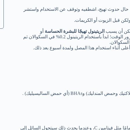
 حال حدوث تهيج، اشطفيه وتوقف عن الاستخدام واستشر
كن قبل الزيوت أو الكريمات.
مكن أن يسبب
الريتينول تهيجًا للبشرة الحساسة
أو
للمستخدمين لأول مرة، لذلك يجب عليك زيادة النسبة المئوية بمرور الوقت؛ ابدأ باستخدام الريتينول 0.2% في السكوالان ثم
يأخذ السيروم لونًا برتقاليًا فاتحًا ولكنهيتأكسد الريتينول أو يتحلل تمامًا مثل فيتامين C، وعندما يحدث ذلك سيتحول السائل إلى