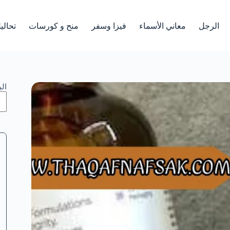
الرجل
معاني الأسماء
فيزا وسفر
منح و كورسات
تحالي
ال