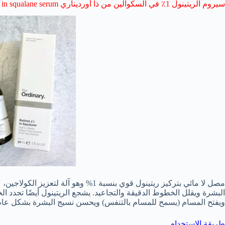
سيروم الريتينول 1٪ في السكوالين من ذا أورديناري The ordinary retinol 1% in squalane serum
مصل لا مائي بتركيز ريتينول قوي بنسبة 1%
وهو آلة لتعزيز الكولاجين،
البشرة ويقلل الخطوط الدقيقة والتجاعيد. يشجع الريتينول أيضًا تجدد الخ
ويفتح المسام (يسمح للمسام بالتنفس) ويحسن نسيج البشرة بشكل عام
طريقة الاستخدام