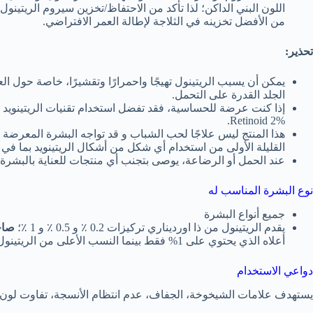
اللون البني الداكن؛ لذا تأكد من الاحتفاظ/تخزين سيروم الريتين
من الأفضل تخزينه في الثلاجة لإطالة العمر الافتراضي.
تحذير:
يمكن أن يسبب الريتينول تهيجًا واحمرارًا وتقشيرًا، خاصة حول الع
الجلد القدرة على التحمل.
Retinoid 2%.
هذا المنتج ليس علاجًا لحب الشباب و قد تواجه البشرة المعرضة
القليلة الأولى من استخدام أي شكل من أشكال الريتينويد بما في 
عند الحمل أو الرضاعة، يوصى بتجنب أي منتجات للعناية بالبشرة 
نوع البشرة المناسب له
جميع أنواع البشرة
يقدم الريتينول من ذا اورديناري تركيزات 0.2 ٪ و 0.5 ٪ و 1 ٪؛
صاح
أعلاه الذي يحتوي على 1% فقط بينما النسب الأعلى من الريتينول تتناسب مع
دواعي الاستخدام
يستهدف علامات الشيخوخة، الجفاف، عدم انتظام الأنسجة، تفاوت لون 