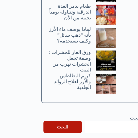
طعام يدمر الغدة
الدرقية وتتناوله يومياً
تجنبه من الأن
لماذا يوصف ماء الأرز
بأنه “ذهب سائل”
وكيف تستخدمه؟
ورق الغار للحشرات :
وصفة تجعل
الحشرات تهرب من
البيت
كريم البطاطس
والأرز لعلاج الزوائد
الجلدية
بحث
البحث