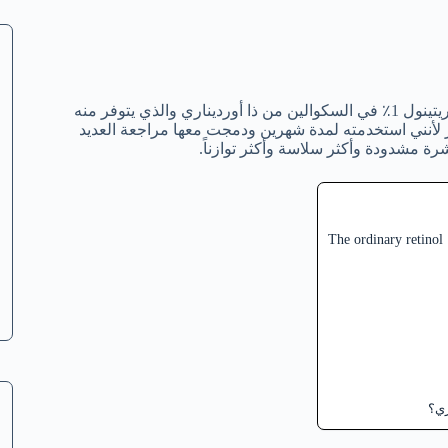
إذا كنت ترغب في استخدام سيروم مضاد للشيخوخة نوصيك بسيروم الريتينول 1٪ في السكوالين من ذا أورديناري والذي يتوفر منه
 لأنني استخدمته لمدة شهرين ودمجت معها مراجعة العديد
ة مشدودة وأكثر سلاسة وأكثر توازناً.