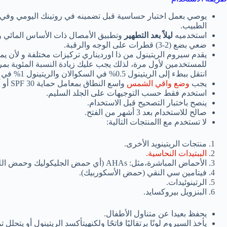
يوصي بعمل اختبار حساسية قبل تضمينه في روتينك اليومي وفي
الطبيب.
استخدميه
ليلاً بعد التطهير
وتطبيق الأمصال ذات الأساس المائي ول
ضعي بضع (2-3) قطرات على الوجه والرقبة.
يقدم سيروم الريتينول من ذا اورديناري تركيزات مختلفة و لأن ي
انتقل ببطء إلى الريتينول 0.5% في السكوالان والريتينول 1% في السكوالان.
يجب
وضع واقي الشمس
واسع النطاق بمعامل حماية SPF 30 أو أعلى أثناء استخدام هذا المصل ولمدة أسبوع بعد ذلك.
استخدم فقط حسب التوجيهات على الجلد السليم.
ينصح باختبار التصحيح قبل الاستخدام.
صالح للاستخدام بعد 3 أشهر من الفتح.
لا تستخدم مع االمنتجات التالية:
منتجات الريتينويد الأخرى.
الببتيدات النحاسية.
الأحماض المباشرة،مثل: AHAs (أي حمض الجليكوليك وحمض اللاكتيك وحمض المندليك) وBHAs (أي حمض الساليسيليك) .
فيتامين سي النقي (حمض الأسكوربيك).
الرتينوئيدات.
البنزويل بيروكسايد.
يحفظ بعيدا عن متناول الأطفال.