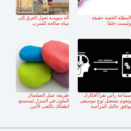
المظلة الخفية حقيقة
آلة سويدية تحول العرق إلى
وليست حلمًا
مياه صالحة للشرب
سماعة رأس تقرأ أفكارك
طريقة عمل الصلصال
وتقوم بتشغيل نوع موسيقى
الملون في المنزل ليستمتع
يوافق حالتك المزاجية
اطفالك باللعب الأمن