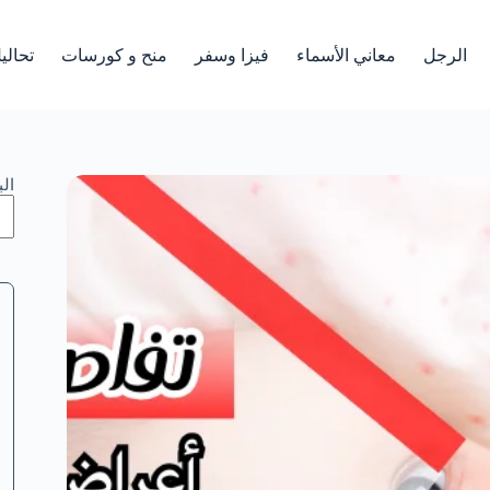
الرجل
معاني الأسماء
فيزا وسفر
منح و كورسات
تحالي
ال