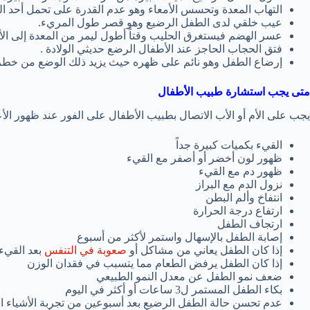
التهاب المعدة وتحسس الأمعاء وهو عدم القدرة على تحمل أحد الع
عيب خلقي لدى الطفل الرضيع وهو قصر طول المريء.
عسر الهضم فيستغرق الحليب وقتاً أطول ليمر من المعدة إلى ال
فتق الحجاب الحاجز عند الأطفال الرضع حديثي الولادة .
إرضاع الطفل وهو نائم على ظهره حيث يزيد ذلك الوضع من خطر 
متى يجب استشارة طبيب الأطفال
يجب على الأم أو الأب الاتصال بطبيب الأطفال على الفور عند ظهور الأ
القيء بكميات كبيرة جداً
ظهور لون أخضر أو أصفر مع القيء
ظهور دم مع القيء
نزول الدم مع البراز
انتفاخ وألم البطن
ارتفاع درجة الحرارة
ارتجاف الطفل
إصابة الطفل بالإسهال واستمر لأكثر من أسبوع
إذا كان الطفل يعاني من مشاكل أو
صعوبة في التنفس
بعد القيء 
إذا كان الطفل يرفض الطعام مما يتسبب في فقدان الوزن
ضعف نمو الطفل عن معدل النمو الطبيعي
بكاء الطفل المستمر ل3 ساعات أو أكثر في اليوم
عدم تحسن حالة الطفل الرضيع بعد أسبوعين من تجربة الأشياء ال