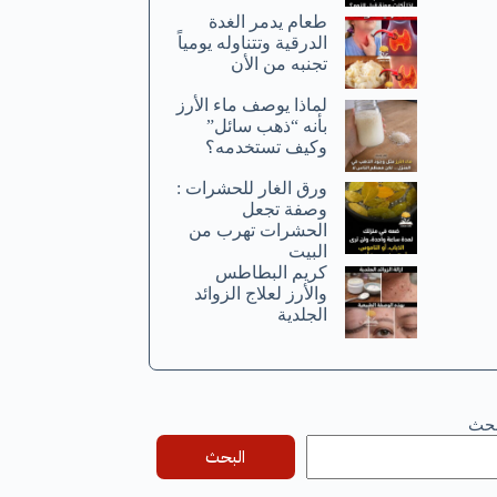
طعام يدمر الغدة
الدرقية وتتناوله يومياً
تجنبه من الأن
لماذا يوصف ماء الأرز
بأنه “ذهب سائل”
وكيف تستخدمه؟
ورق الغار للحشرات :
وصفة تجعل
الحشرات تهرب من
البيت
كريم البطاطس
والأرز لعلاج الزوائد
الجلدية
بحث
البحث