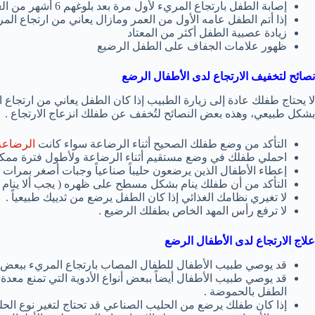
إصابة الطفل بارتجاع المريء لأول مرة بعد بلوغهم 6 أشهر من العمر .
إذا أتم الطفل عامه الأول من العمر ومازال يعاني من ارتجاع الم
زيادة عصبية الطفل أكثر من المعتاد
ظهور علامات الجفاف على الطفل الرضيع
نصائح لتخفيف الارتجاع لدى الأطفال الرضع
لا يحتاج طفلك عادة إلى زيارة الطبيب إذا كان الطفل يعاني من ارتجاع
بشكل طبيعي، وهذه بعض النصائح لتُخفف عن طفلك انزعاج الارتجاع .
التأكد من وضع طفلك الصحيح أثناء الرضاعة سواء كانت
الرضاعة 
احملي طفلك في وضع مستقيم أثناء الرضاعة ولأطول فترة ممكنة
إعطاء الأطفال الذين يرضعون حليباً صناعياً وجبات أصغر بمرات أ
التأكد من أن طفلك ينام بشكل مسطح على ظهره ( يجب ألا ينام عل
لا تغيري نظامك الغذائي إذا كان الطفل يرضع من ثدييك طبيعياً .
لا ترفع رأس المهد الخاص بطفلك الرضيع .
علاج الارتجاع لدى الأطفال الرضع
قد يوصي طبيب الأطفال للطفال المصاب بارتجاع المريء ببعض ع
قد يوصي طبيب الأطفال أيضاً ببعض أنواع الأدوية التي تمنع معدة
الطفل بالحموضة .
إذا كان طفلك يرضع من الحليب الصناعي قد تحتاج لتغير نوع الحليب