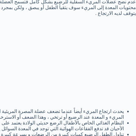
عدم نضج عضلات المريء السفلية للرضيع بشكل كامل فتسمح العضلة لم
محتويات المعدة إلى المريء سوف يتقيأ الطفل أو يبصق ، ولكن بمجرد
يتوقف لديه الارتجاع .
يحدث ارتجاع المريء أيضاً عندما تضعف عضلة المصرة المريئية ال
المريء و المعدة عند الرضيع أو ترتخي ، وهذا الضعف أو الاسترخا
النظام الغذائي الخاص بالأطفال الرضع حديثي الولادة يعتمد عل
الأحيان قد تدفع الفقاعات الهوائية التي توجد في المعدة السوائل 
تناول الطفل الرضيع كميات كبيرة من الرضعات و بسرعة كبيرة