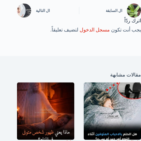
ال
السابقة
ال
التالية
اترك ردّاً
يجب أنت تكون
مسجل الدخول
لتضيف تعليقاً.
مقالات مشابهة