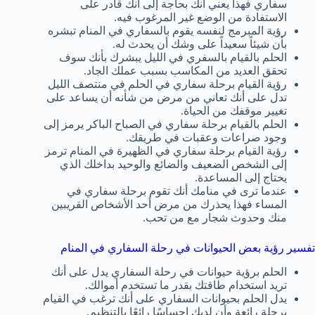
سفاري فهذا يعني أنك بحاجة إلى أنك قادر على
الاستفادة من الوضع غير المرغوب فيه.
رؤية المبرمج لنفسه يقوم بالسفاري في المنام تبشره
بأن شيئاً سعيداً على وشك أن يحدث له.
الحلم بالقيام بالسفري في الليل يبشرك بأنك سوف
تحقق العديد من المكاسب بسبب عملك الجاد.
رؤية القيام برحلة سفاري في الحلم في منتصف الليل
تدل على أنك تعاني من مرض من شأنه أن يساعد على
تغيير موقفك من الحياة.
الحلم بالقيام برحلة سفاري في الصباح الباكر يرمز إلى
وجود صراعات وعقبات في طريقك.
رؤية القيام برحلة سفاري في الظهيرة في المنام ترمز
إلى الشخص الضعيف والضائع والوحيد بداخلك الذي
يحتاج إلى المساعدة.
عندما ترى في منامك أنك تقوم برحلة سفاري في
المساء فهذا يحذرك من مرض أحد الأشخاص القريبين
منك وحدوث شجار مع من تحب.
تفسير رؤية بعض الحيوانات في رحلة السفاري في المنام
الحلم برؤية حيوانات في رحلة السفاري يدل على أنك
تريد استخدام طاقتك بقدر ما تستخدم أموالك.
يدل الحلم بحيوانات السفاري على أنك ترغب في القيام
برحلة رائعة وأن لديك إحساسًا رائعًا بالتنظيم.