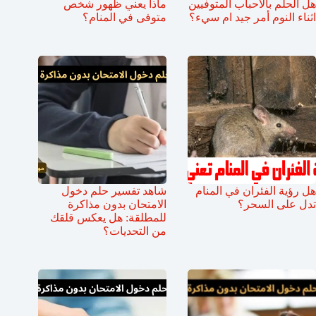
هل الحلم بالاحباب المتوفيين
ماذا يعني ظهور شخص
اثناء النوم أمر جيد ام سيء؟
متوفى في المنام؟
هل رؤية الفئران في المنام
شاهد تفسير حلم دخول
تدل على السحر؟
الامتحان بدون مذاكرة
للمطلقة: هل يعكس قلقك
من التحديات؟