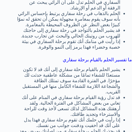
السفاري في الحلم تدل على أن الرائي يبحث عن
الرفقة أو الدعم أو الإرشاد.
الحلم بالذهاب في رحلة سفاري يرتبط بإحساس الرائي
بأنه سوف يقوم بمغامرة مجهولة يمكن أن تحقق له نموًا
كبيرًا بغض النظر عن الظروف المحيطة بالمغامرة.
قد يشير الحلم بالتواجد في رحلة سفاري إلى حاجتك
للهروب من روتينك الحالي والبحث عن تجارب جديدة.
إذا رأيت في منامك أنك تقوم برحلة السفاري في بيئة
خصبة وخضراء فهذا يرمز إلى النمو والوفرة.
ما تفسير الحلم بالقيام برحلة سفاري
يشير الحلم بالقيام برحلة سفاري إلى أنك قد لا تكون
مستعدًا للشفاء تمامًا من مشكلة عاطفية حدثت لك
مؤخرًا. في الفترة القادمة سوف تمتلك الطاقة
والشجاعة اللازمة للشفاء الكامل منها في المستقبل
القريب.
قد تدل رؤية القيام برحلة سفاري في المنام على أنك
تعاني من بعض المشاكل في الفترة الحالية. ولقد
أرهقتك هذه المشاكل لذلك تسعى لأخذ وقت للراحة
والاسترخاء وتجديد طاقتك.
إذا رأيت في حلمك أنك تقوم برحلة سفاري فهذا يدل
على أنك قد أخفيت ودفنت جوانب من نفسك.
قد يحذرك الحلم برحلة سفاري من إصابتك بمرض معدٍ.