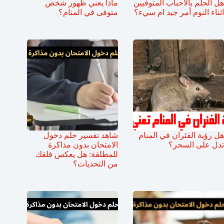
هل الحلم بالاحباب المتوفيين
ماذا يعني ظهور شخص
اثناء النوم أمر جيد ام سيء؟
متوفى في المنام؟
هل رؤية الفئران في المنام
شاهد تفسير حلم دخول
تدل على السحر؟
الامتحان بدون مذاكرة
للمطلقة: هل يعكس قلقك
من التحديات؟