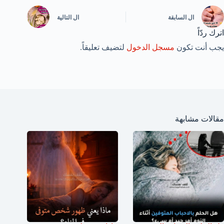
ال
السابقة
ال
التالية
اترك ردّاً
يجب أنت تكون
مسجل الدخول
لتضيف تعليقاً.
مقالات مشابهة