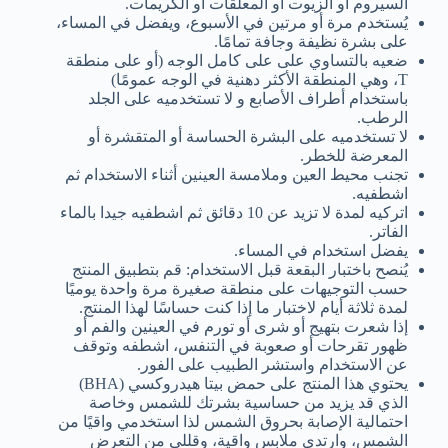
السيروم أو الزيوت أو المعلقات أو الكريمات.
يُستخدم مرة أو مرتين في الأسبوع، ويفضل في المساء،
على بشرة نظيفة وجافة تمامًا.
ضعيه بالتساوي على على كامل الوجه (أو على منطقة
T، وهي المنطقة الأكثر دهنية في الوجه عمومًا)
باستخدام أطراف الأصابع و لا تستخدميه على الجلد
الرطب.
لا تستخدميه على البشرة الحساسة أو المتقشرة أو
المعرضة للخطر.
تجنب محيط العين وملامسة العينين أثناء الاستخدام ثم
اشطفيه.
اتركيه لمدة لا تزيد عن 10 دقائق ثم اشطفيه جيدا بالماء
الفاتر.
يفضل استخدام في المساء.
يُنصح باختبار البقعة قبل الاستخدام: قم بتطبيق المنتج
حسب التوجيهات على منطقة صغيرة مرة واحدة يوميًا
لمدة ثلاثة أيام لاختبار ما إذا كنت حساسًا لهذا المنتج.
إذا شعرت بتهيج أو شرى أو تورم في العينين والفم أو
ظهور تقرحات أو صعوبة في التنفس، اشطفه وتوقف
عن الاستخدام واستشر الطبيب على الفور.
يحتوي هذا المنتج على حمض بيتا هيدروكسي (BHA)
الذي قد يزيد من حساسية بشرتك للشمس وخاصة
احتمالية الإصابة بحروق الشمس لذا استخدمي واقيًا من
الشمس، وارتدي ملابس واقية، وقللي من التعرض