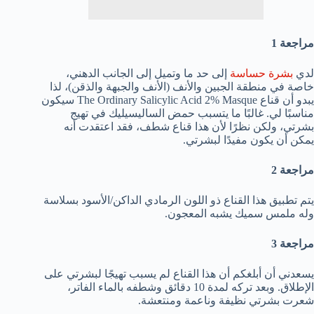
مراجعة 1
لدي
بشرة حساسة
إلى حد ما وتميل إلى الجانب الدهني،
خاصة في منطقة الجبين والأنف (الأنف والجبهة والذقن)، لذا
يبدو أن قناع The Ordinary Salicylic Acid 2% Masque سيكون
مناسبًا لي. غالبًا ما يتسبب حمض الساليسيليك في تهيج
بشرتي، ولكن نظرًا لأن هذا قناع شطف، فقد اعتقدت أنه
يمكن أن يكون مفيدًا لبشرتي.
مراجعة 2
يتم تطبيق هذا القناع ذو اللون الرمادي الداكن/الأسود بسلاسة
وله ملمس سميك يشبه المعجون.
مراجعة 3
يسعدني أن أبلغكم أن هذا القناع لم يسبب تهيجًا لبشرتي على
الإطلاق. وبعد تركه لمدة 10 دقائق وشطفه بالماء الفاتر،
شعرت بشرتي نظيفة وناعمة ومنتعشة.