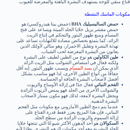
قناع منقي للوجه يستهدف البشرة الباهتة والمعرضة للعيوب.
مكونات الماسك النشطة
حمض الساليسيليك BHA
(حمض بيتا هيدروكسي) هو
حمض مقشر يزيل خلايا الجلد الميتة ويساعد على فتح
المسام ومنع ظهور البثور والتحكم في إنتاج الزيت
الزائد، كما يتمتع بخصائص مضادة للالتهابات تساعد على
تهدئة البشرة وتقليل الاحمرار، وهو مثالي لأولئك الذين
يعانون من البشرة المعرضة لحب الشباب.
طين الكاولين
هو نوع من الطين لطيف على البشرة
ولكنه فعال في امتصاص الشوائب مثل الزيت الزائد
الذي يمكن أن
يسد المسام
ويسبب ظهور البثور. إنه أقل
جفافًا من أنواع الطين الأخرى، لذا فهو مناسب بشكل
أفضل لأصحاب البشرة الجافة أو الحساسة.
الفحم النباتي
فعال جدًا في إزالة الأوساخ والزيوت
والشوائب الأخرى من الجلد فهو يمتص الزيوت الزائدة
ويجعل البشرة لامعة، لذلك فهو مكون ممتاز لأصحاب
البشرة الدهنية.
عندما يتم دمج الطين الأمازوني مع مكونات مثل الفحم
النباتي، فإن هذا المزيج يعزز فقط قدرة القناع على
إزالة السموم والزيوت الزائدة من سطح الجلد.
السكوالان
هو أحد الدهون الأكثر شيوعًا التي تنتجها خلايا
الجلد البشرية وهو أحد مكونات الزهم البشري. نظرًا لأنه