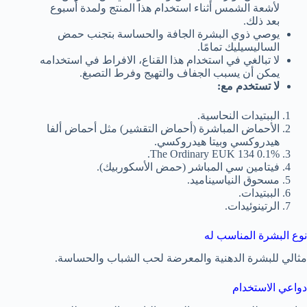
لأشعة الشمس أثناء استخدام هذا المنتج ولمدة أسبوع
بعد ذلك.
يوصي ذوي البشرة الجافة والحساسة بتجنب حمض
الساليسيليك تمامًا.
لا تبالغي في استخدام هذا القناع، الافراط في استخدامه
يمكن أن يسبب الجفاف والتهيج وفرط التصبغ.
لا تستخدم مع:
الببتيدات النحاسية.
الأحماض المباشرة (أحماض التقشير) مثل أحماض ألفا
هيدروكسي وبيتا هيدروكسي.
The Ordinary EUK 134 0.1%.
فيتامين سي المباشر (حمض الأسكوربيك).
مسحوق النياسيناميد.
الببتيدات.
الرتينوئيدات.
نوع البشرة المناسب له
مثالي للبشرة الدهنية والمعرضة لحب الشباب والحساسة.
دواعي الاستخدام