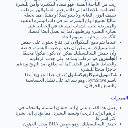
زيت من الناحية الفنية، فهو مضاد للبكتيريا وآمن للبشرة
الحساسة بالإضافة إلى ذلك، يعتبر السكوالين مرطب
خفيف الوزن للغاية ولا يبدو ثقيلًا أو دهنيًا، مما يجعله
مثاليًا لجميع أنواع البشرة، بما في ذلك البشرة الدهنية
والمعرضة لحب الشباب ليساعد في الحفاظ على
نضارة البشرة وترطيبها،كما إنه يعمل أيضًا كمضاد
للأكسدة، ويحارب سموم الجلد.
عندما يتم دمج السكوالان في قناع يحتوي على حمض
الساليسيليك إنه يمكن أن يعيد ترطيب البشرة، خاصة
وأن حمض الساليسيليك يمكن أن يكون مكونًا مجففًا.
الجلسرين
هو مرطب يساعد على جذب الرطوبة
والحفاظ عليها في الجلد. كما أنه يدافع ضد التهيج ويدعم
حاجزًا صحيًا للبشرة.
4-T-بوتيل سيكلوهيكسانول
يُعرف هذا الجزيء أيضًا
باسم SymSitive، وهو يساعد على تقليل الحساسية
واللسع والحرقان.
المميزات
يعمل هذا القناع على إزالة احتقان المسام والتحكم في
الزهم الزائد (الزيت) وتنعيم البشرة، مما يؤدي إلى بشرة
أكثر إشراقًا.
حمض الساليسيليك، وهو حمض BHA محب للدهون