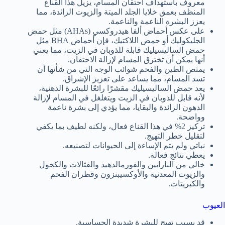
معروف باستهداف احتقان المسام، يزيل هذا القناع
المنظف بعمق خلايا الجلد الميتة والزيوت الزائدة، مما
يعزز البشرة الناعمة والناعمة.
على عكس أحماض ألفا هيدروكسي (AHAs) مثل حمض
الجليكوليك أو حمض اللاكتيك، فإن أحماض BHA مثل
حمض الساليسيليك قابلة للذوبان في الزيت، مما يعني
أنها يمكن أن تخترق المسام لإزالة الاحتقان.
يمتص الطين والفحم شوائب الوجه التي من شأنها أن
تسد المسام، مما يساعد على تعزيز الإشراق.
يعد حمض الساليسيليك مقشرًا رائعًا للبشرة الدهنية،
لأنه قابل للذوبان في الزيت ويتغلغل في المسام لإزالة
الدهون الزائدة والبقايا، مما يؤدي إلى بشرة ناعمة
وواضحة.
تركيز 2% في هذا القناع فعال، ولكنه لطيف بما يكفي
لتقليل خطر التهيج.
نباتي ولم يتم الإساءة إلى الحيوانات لتصنيعه.
يعطي نتائج فعالة.
خالي من البارابين والفورمالدهيد والفثالات والكحول
والزيوت المعدنية والأوكسيبنزون وقطران الفحم
والكبريتات.
العيوب
قد يسبب تهيج للبشرة شديدة الحساسية.