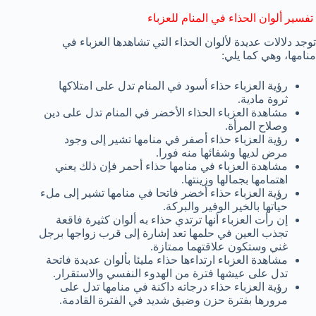
تفسير ألوان الحذاء في المنام للعزباء
توجد دلالات عديدة لألوان الحذاء التي تشاهدها العزباء في
منامها، وهي كما يلي:
رؤية العزباء حذاء أسود في المنام تدل على امتلاكها
ثروة مادية.
مشاهدة العزباء الحذاء الأخضر في المنام تدل على دين
وصلاح المرأة.
رؤية العزباء حذاء أصفر في منامها تشير إلى وجود
مرض لديها وشفائها منه فورا.
مشاهدة العزباء في منامها حذاء أحمر فإن ذلك يعني
اهتمامها بجمالها وزينتها.
رؤية العزباء حذاء أخضر فاتحا في منامها تشير إلى ملء
حياتها بالخير الوفير والبركة.
إن رأت العزباء أنها ترتدي حذاء به ألوان كثيرة فاقعة
تجذب العين في حلمها تعد إشارة إلى قرب زواجها برجل
غني وستكون علاقتهما ممتازة.
مشاهدة العزباء ارتداءها حذاء مليئا بألوان عديدة فاتحة
تدل على عيشها فترة من الهدوء النفسي والاستقرار.
رؤية العزباء حذاء درجاته داكنة في منامها تدل على
مرورها بفترة حزن وضيق شديد في الفترة القادمة.