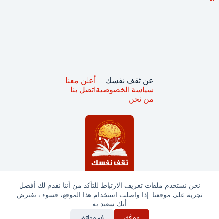
عن ثقف نفسك
أعلن معنا
سياسة الخصوصية
اتصل بنا
من نحن
نحن نستخدم ملفات تعريف الارتباط للتأكد من أننا نقدم لك أفضل
تجربة على موقعنا. إذا واصلت استخدام هذا الموقع، فسوف نفترض
جميع الحقوق محفوظة © ثقف نفسك 2025
أنك سعيد به
موافق
غير موافق