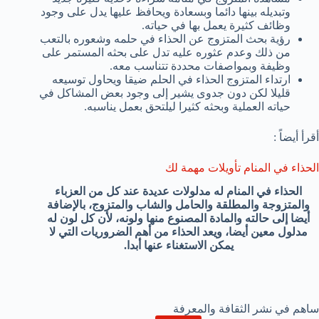
وتبديله بينها دائما وبسعادة ويحافظ عليها يدل على وجود
وظائف كثيرة يعمل بها في حياته.
رؤية بحث المتزوج عن الحذاء في حلمه وشعوره بالتعب
من ذلك وعدم عثوره عليه تدل على بحثه المستمر على
وظيفة وبمواصفات محددة تتناسب معه.
ارتداء المتزوج الحذاء في الحلم ضيقا ويحاول توسيعه
قليلا لكن دون جدوى يشير إلى وجود بعض المشاكل في
حياته العملية وبحثه كثيرا ليلتحق بعمل يناسبه.
أقرأ أيضاً :
الحذاء في المنام تأويلات مهمة لك
الحذاء في المنام له مدلولات عديدة عند كل من العزباء
والمتزوجة والمطلقة والحامل والشاب والمتزوج، بالإضافة
أيضا إلى حالته والمادة المصنوع منها ولونه، لأن كل لون له
مدلول معين أيضا، ويعد الحذاء من أهم الضروريات التي لا
يمكن الاستغناء عنها أبدا.
ساهم في نشر الثقافة والمعرفة