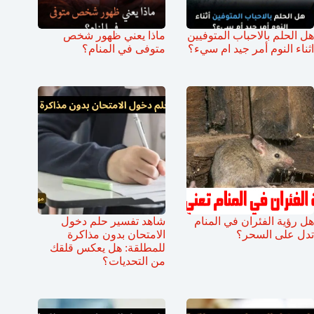
هل الحلم بالاحباب المتوفيين
ماذا يعني ظهور شخص
اثناء النوم أمر جيد ام سيء؟
متوفى في المنام؟
هل رؤية الفئران في المنام
شاهد تفسير حلم دخول
تدل على السحر؟
الامتحان بدون مذاكرة
للمطلقة: هل يعكس قلقك
من التحديات؟