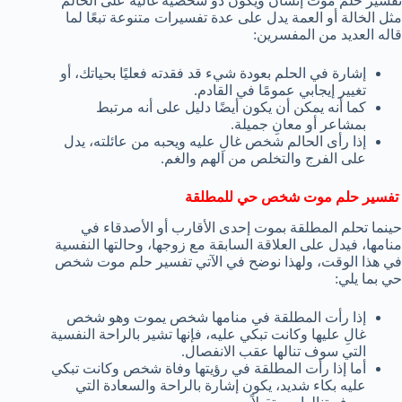
تفسير حلم موت إنسان ويكون ذو شخصية غالية على الحالم
مثل الخالة أو العمة يدل على عدة تفسيرات متنوعة تبعًا لما
قاله العديد من المفسرين:
إشارة في الحلم بعودة شيء قد فقدته فعليًا بحياتك، أو
تغيير إيجابي عمومًا في القادم.
كما أنه يمكن أن يكون أيضًا دليل على أنه مرتبط
بمشاعر أو معانِ جميلة.
إذا رأى الحالم شخص غالِ عليه ويحبه من عائلته، يدل
على الفرج والتخلص من الهم والغم.
تفسير حلم موت شخص حي للمطلقة
حينما تحلم المطلقة بموت إحدى الأقارب أو الأصدقاء في
منامها، فيدل على العلاقة السابقة مع زوجها، وحالتها النفسية
في هذا الوقت، ولهذا نوضح في الآتي تفسير حلم موت شخص
حي بما يلي:
إذا رأت المطلقة في منامها شخص يموت وهو شخص
غالِ عليها وكانت تبكي عليه، فإنها تشير بالراحة النفسية
التي سوف تنالها عقب الانفصال.
أما إذا رأت المطلقة في رؤيتها وفاة شخص وكانت تبكي
عليه بكاء شديد، يكون إشارة بالراحة والسعادة التي